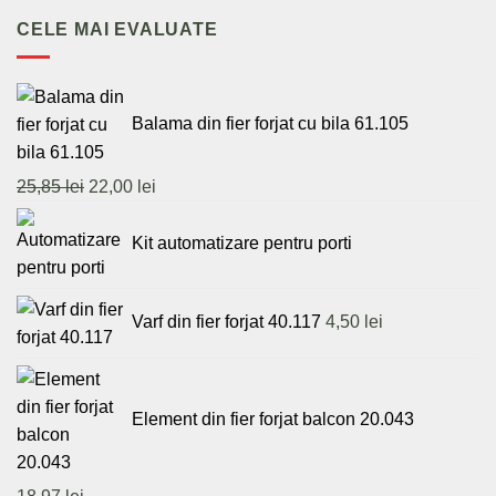
fost:
57,50 lei.
CELE MAI EVALUATE
59,50 lei.
Balama din fier forjat cu bila 61.105
Prețul
Prețul
25,85
lei
22,00
lei
inițial
curent
a
este:
Kit automatizare pentru porti
fost:
22,00 lei.
25,85 lei.
Varf din fier forjat 40.117
4,50
lei
Element din fier forjat balcon 20.043