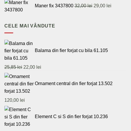
Prețul
Prețul
fost:
440,
Maner fix 3437800
32,00
lei
29,00
lei
inițial
curent
460,00 lei.
a
este:
fost:
29,00 lei.
CELE MAI VÂNDUTE
32,00 lei.
Balama din fier forjat cu bila 61.105
Prețul
Prețul
25,85
lei
22,00
lei
inițial
curent
a
este:
Ornament central din fier forjat 13.502
fost:
22,00 lei.
25,85 lei.
120,00
lei
Element C si S din fier forjat 10.236