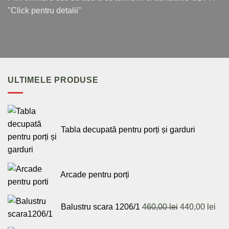
"Click pentru detalii"
ULTIMELE PRODUSE
Tabla decupată pentru porți și garduri
Arcade pentru porți
Prețul
Pre
Balustru scara 1206/1
460,00
lei
440,00
lei
inițial
cur
a
est