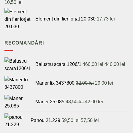
10,50
lei
Element din fier forjat 20.030
17,73
lei
RECOMANDĂRI
Prețul
Pre
Balustru scara 1206/1
460,00
lei
440,00
lei
inițial
cur
a
est
Prețul
Prețul
fost:
440,
Maner fix 3437800
32,00
lei
29,00
lei
inițial
curent
460,00 lei.
a
este:
Prețul
Prețul
fost:
29,00 lei.
Maner 25.085
43,50
lei
42,00
lei
inițial
curent
32,00 lei.
a
este:
Prețul
Prețul
fost:
42,00 lei.
Panou 21.229
59,50
lei
57,50
lei
inițial
curent
43,50 lei.
a
este: