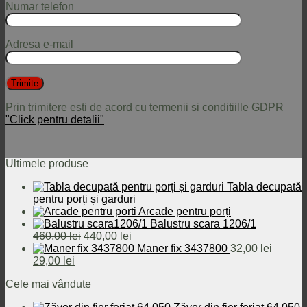
Numar telefon
Adresa e-mail
Prin trimitere esti de acord cu termenii si conditiille GDPR
"Click pentru detalii"
Ultimele produse
Tabla decupată
pentru porți și garduri
Arcade pentru porți
Balustru scara 1206/1
Prețul
Prețul
460,00
lei
440,00
lei
inițial
curent
Maner fix 3437800
32,00
lei
Prețul
Prețul
a
este:
29,00
lei
inițial
curent
fost:
440,00 lei.
Cele mai vândute
a
este:
460,00 lei.
fost:
29,00 lei.