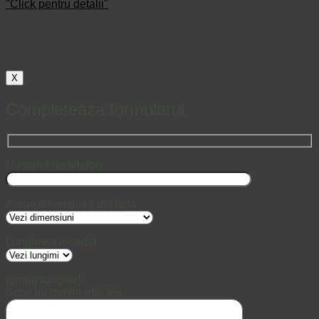
"Click pentru detalii"
X
Completeaza formularul
Numarul de telefon
Alege dimensiuni din lista
Lungimea arcadei
[group lungimi]
Scrie lungimea mai jos