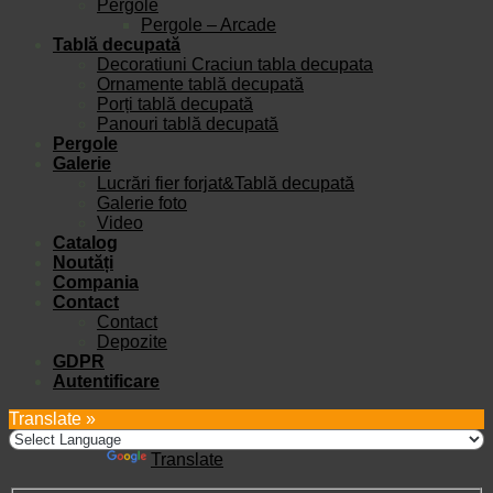
Pergole
Pergole – Arcade
Tablă decupată
Decoratiuni Craciun tabla decupata
Ornamente tablă decupată
Porți tablă decupată
Panouri tablă decupată
Pergole
Galerie
Lucrări fier forjat&Tablă decupată
Galerie foto
Video
Catalog
Noutăți
Compania
Contact
Contact
Depozite
GDPR
Autentificare
Translate »
Powered by
Translate