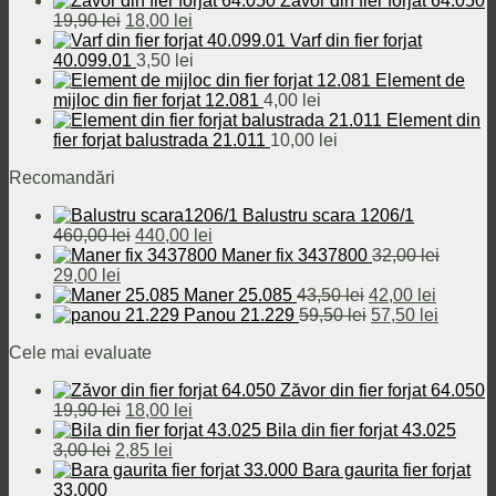
Zăvor din fier forjat 64.050
32,00 lei.
Prețul
Prețul
19,90
lei
18,00
lei
inițial
curent
Varf din fier forjat
a
este:
40.099.01
3,50
lei
fost:
18,00 lei.
Element de
19,90 lei.
mijloc din fier forjat 12.081
4,00
lei
Element din
fier forjat balustrada 21.011
10,00
lei
Recomandări
Balustru scara 1206/1
Prețul
Prețul
460,00
lei
440,00
lei
inițial
curent
Maner fix 3437800
32,00
lei
Prețul
Prețul
a
este:
29,00
lei
inițial
curent
fost:
440,00 lei.
Prețul
Prețul
Maner 25.085
43,50
lei
42,00
lei
a
este:
460,00 lei.
inițial
Prețul
curent
Prețul
Panou 21.229
59,50
lei
57,50
lei
fost:
29,00 lei.
a
inițial
este:
curent
Cele mai evaluate
32,00 lei.
fost:
a
42,00 le
este:
43,50 lei.
fost:
57,50 le
Zăvor din fier forjat 64.050
59,50 lei.
Prețul
Prețul
19,90
lei
18,00
lei
inițial
curent
Bila din fier forjat 43.025
Prețul
a
Prețul
este:
3,00
lei
2,85
lei
inițial
fost:
curent
18,00 lei.
Bara gaurita fier forjat
a
19,90 lei.
este:
33.000