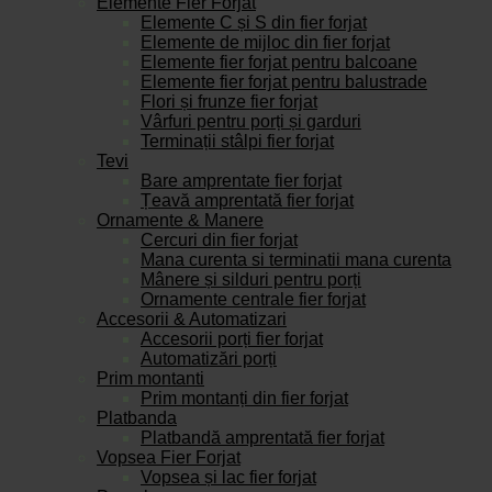
Elemente Fier Forjat
Elemente C și S din fier forjat
Elemente de mijloc din fier forjat
Elemente fier forjat pentru balcoane
Elemente fier forjat pentru balustrade
Flori și frunze fier forjat
Vârfuri pentru porți și garduri
Terminații stâlpi fier forjat
Tevi
Bare amprentate fier forjat
Țeavă amprentată fier forjat
Ornamente & Manere
Cercuri din fier forjat
Mana curenta si terminatii mana curenta
Mânere și silduri pentru porți
Ornamente centrale fier forjat
Accesorii & Automatizari
Accesorii porți fier forjat
Automatizări porți
Prim montanti
Prim montanți din fier forjat
Platbanda
Platbandă amprentată fier forjat
Vopsea Fier Forjat
Vopsea și lac fier forjat