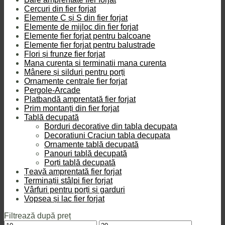
Cercuri din fier forjat
Elemente C și S din fier forjat
Elemente de mijloc din fier forjat
Elemente fier forjat pentru balcoane
Elemente fier forjat pentru balustrade
Flori și frunze fier forjat
Mana curenta si terminatii mana curenta
Mânere și silduri pentru porți
Ornamente centrale fier forjat
Pergole-Arcade
Platbandă amprentată fier forjat
Prim montanți din fier forjat
Tablă decupată
Borduri decorative din tabla decupata
Decoratiuni Craciun tabla decupata
Ornamente tablă decupată
Panouri tablă decupată
Porți tablă decupată
Țeavă amprentată fier forjat
Terminații stâlpi fier forjat
Vârfuri pentru porți și garduri
Vopsea și lac fier forjat
Filtrează după preț
Preț
Preț