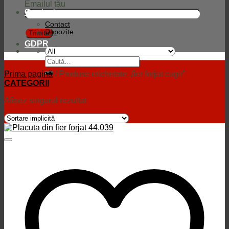
Emailul tău
Contact
Contact
Depozite
GDPR
Caută
după:
Prima pagină
/
Produse etichetate „fier forjat cugir”
CATEGORII
Afișez singurul rezultat