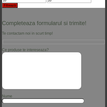
minim
maxim
Filtrează
Completeaza formularul si trimite!
Te contactam noi in scurt timp!
Ce produse te intereseaza?
Nume