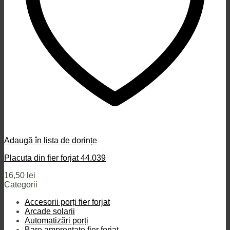
Adaugă în lista de dorințe
Placuta din fier forjat 44.039
16,50
lei
Categorii
Accesorii porți fier forjat
Arcade solarii
Automatizări porți
Bare amprentate fier forjat