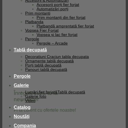
Accesorii & Automatizari
Accesorii porți fier forjat
Automatizări porți
Prim montanti
Prim montanți din fier forjat
Platbanda
Platbandă amprentată fier forjat
Vopsea Fier Forjat
Vopsea și lac fier forjat
Pergole
Pergole – Arcade
Tablă decupată
Decoratiuni Craciun tabla decupata
Ornamente tablă decupată
Porți tablă decupată
Panouri tablă decupată
Pergole
Galerie
Înregistrează-te la
Lucrări fier forjat&Tablă decupată
Galerie foto
newsletter
Video
Catalog
Fi la curent cu ofertele noastre!
Noutăți
Compania