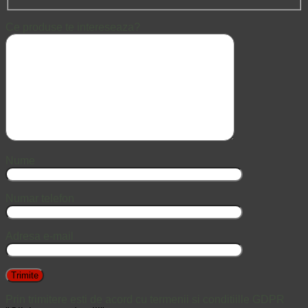
Ce produse te intereseaza?
Nume
Numar telefon
Adresa e-mail
Prin trimitere esti de acord cu termenii si conditiille GDPR