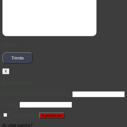
[/group]
X
Autentificare
Nume utilizator sau adresă email
*
Parolă
*
Ține-mă minte
Autentificare
Ai uitat parola?