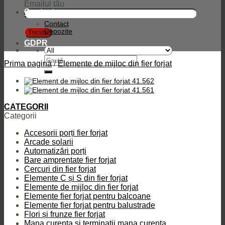
Emailul tău
Contact
Contact
Depozite
GDPR
Caută
Prima pagină
/
Elemente de mijloc din fier forjat
după:
CATEGORII
Categorii
Accesorii porți fier forjat
Arcade solarii
Automatizări porți
Bare amprentate fier forjat
Cercuri din fier forjat
Elemente C și S din fier forjat
Elemente de mijloc din fier forjat
Elemente fier forjat pentru balcoane
Elemente fier forjat pentru balustrade
Flori și frunze fier forjat
Mana curenta si terminatii mana curenta