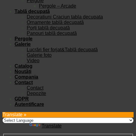
Pergole
Pergole – Arcade
Tablă decupată
Decoratiuni Craciun tabla decupata
Ornamente tablă decupată
Porți tablă decupată
Panouri tablă decupată
Pergole
Galerie
Lucrări fier forjat&Tablă decupată
Galerie foto
Video
Catalog
Noutăți
Compania
Contact
Contact
Depozite
GDPR
Autentificare
Translate »
Powered by
Translate