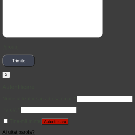
[/group]
X
Autentificare
Nume utilizator sau adresă email
*
Parolă
*
Ține-mă minte
Autentificare
Ai uitat parola?