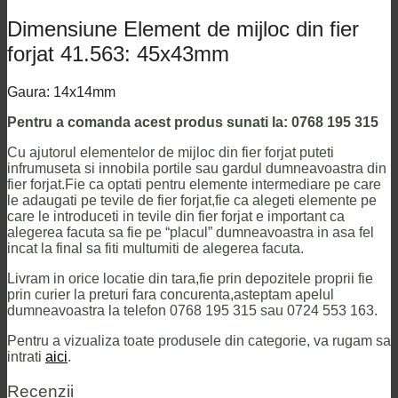
Dimensiune Element de mijloc din fier
forjat 41.563: 45x43mm
Gaura: 14x14mm
Pentru a comanda acest produs sunati la: 0768 195 315
Cu ajutorul elementelor de mijloc din fier forjat puteti
infrumuseta si innobila portile sau gardul dumneavoastra din
fier forjat.Fie ca optati pentru elemente intermediare pe care
le adaugati pe tevile de fier forjat,fie ca alegeti elemente pe
care le introduceti in tevile din fier forjat e important ca
alegerea facuta sa fie pe “placul” dumneavoastra in asa fel
incat la final sa fiti multumiti de alegerea facuta.
Livram in orice locatie din tara,fie prin depozitele proprii fie
prin curier la preturi fara concurenta,asteptam apelul
dumneavoastra la telefon 0768 195 315 sau 0724 553 163.
Pentru a vizualiza toate produsele din categorie, va rugam sa
intrati
aici
.
Recenzii