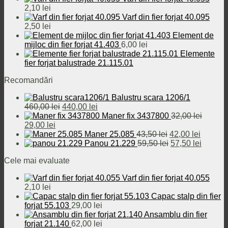
32,00 lei.
2,10
lei
Varf din fier forjat 40.095
2,50
lei
Element de
mijloc din fier forjat 41.403
6,00
lei
Elemente
fier forjat balustrade 21.115.01
Recomandări
Balustru scara 1206/1
Prețul
Prețul
460,00
lei
440,00
lei
inițial
curent
Maner fix 3437800
32,00
lei
Prețul
Prețul
a
este:
29,00
lei
inițial
curent
fost:
440,00 lei.
Prețul
Prețul
Maner 25.085
43,50
lei
42,00
lei
a
este:
460,00 lei.
inițial
Prețul
curent
Prețul
Panou 21.229
59,50
lei
57,50
lei
fost:
29,00 lei.
a
inițial
este:
curent
Cele mai evaluate
32,00 lei.
fost:
a
42,00 le
este:
43,50 lei.
fost:
57,50 le
Varf din fier forjat 40.055
59,50 lei.
2,10
lei
Capac stalp din fier
forjat 55.103
29,00
lei
Ansamblu din fier
forjat 21.140
62,00
lei