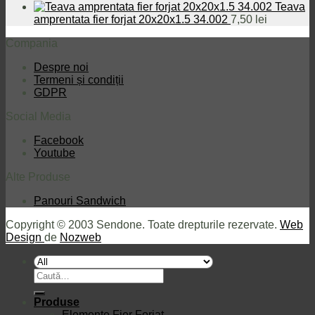
Teava
amprentata fier forjat 20x20x1.5 34.002
7,50
lei
Compania
Despre noi
Termeni și condiții
GDPR
Social Media
Facebook
Youtube
Alte Produse
Panouri Sandwich
Copyright © 2003 Sendone. Toate drepturile rezervate.
Web
Design
de
Nozweb
Caută
după:
Produse
Elemente Fier Forjat