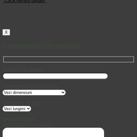
"Click pentru detalii"
X
Completeaza formularul
Numarul de telefon
Alege dimensiuni din lista
Lungimea arcadei
[group lungimi]
Scrie lungimea mai jos