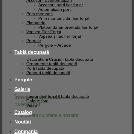
Accesorii & Automatizari
Accesorii porți fier forjat
Automatizări porți
Prim montanti
Prim montanți din fier forjat
Platbanda
Platbandă amprentată fier forjat
Vopsea Fier Forjat
Vopsea și lac fier forjat
Pergole
Pergole – Arcade
Tablă decupată
Decoratiuni Craciun tabla decupata
Ornamente tablă decupată
Porți tablă decupată
Panouri tablă decupată
Pergole
Galerie
Înregistrează-te la
Lucrări fier forjat&Tablă decupată
Galerie foto
newsletter
Video
Catalog
Fi la curent cu ofertele noastre!
Noutăți
Compania