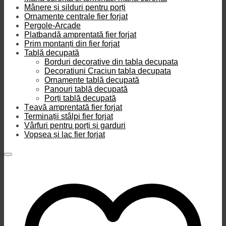
Mânere și silduri pentru porți
Ornamente centrale fier forjat
Pergole-Arcade
Platbandă amprentată fier forjat
Prim montanți din fier forjat
Tablă decupată
Borduri decorative din tabla decupata
Decoratiuni Craciun tabla decupata
Ornamente tablă decupată
Panouri tablă decupată
Porți tablă decupată
Țeavă amprentată fier forjat
Terminații stâlpi fier forjat
Vârfuri pentru porți și garduri
Vopsea și lac fier forjat