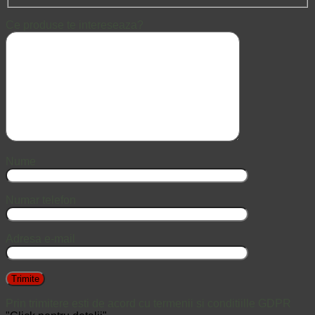
Ce produse te intereseaza?
Nume
Numar telefon
Adresa e-mail
Prin trimitere esti de acord cu termenii si conditiille GDPR