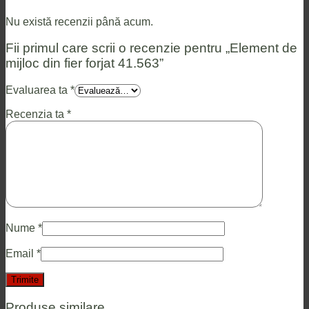
Nu există recenzii până acum.
Fii primul care scrii o recenzie pentru „Element de
mijloc din fier forjat 41.563”
Evaluarea ta
*
Recenzia ta
*
Nume
*
Email
*
Produse similare