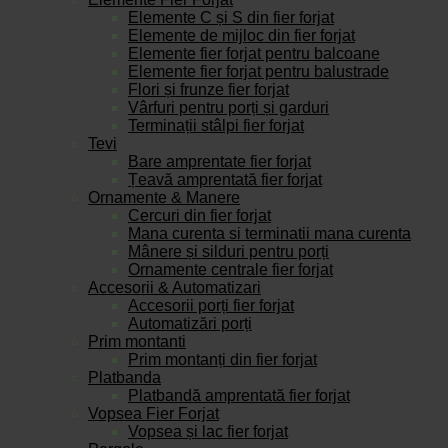
Elemente C și S din fier forjat
Elemente de mijloc din fier forjat
Elemente fier forjat pentru balcoane
Elemente fier forjat pentru balustrade
Flori și frunze fier forjat
Vârfuri pentru porți și garduri
Terminații stâlpi fier forjat
Tevi
Bare amprentate fier forjat
Țeavă amprentată fier forjat
Ornamente & Manere
Cercuri din fier forjat
Mana curenta si terminatii mana curenta
Mânere și silduri pentru porți
Ornamente centrale fier forjat
Accesorii & Automatizari
Accesorii porți fier forjat
Automatizări porți
Prim montanti
Prim montanți din fier forjat
Platbanda
Platbandă amprentată fier forjat
Vopsea Fier Forjat
Vopsea și lac fier forjat