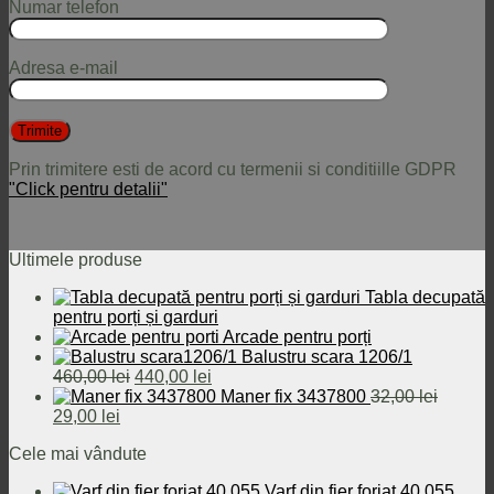
Numar telefon
Adresa e-mail
Prin trimitere esti de acord cu termenii si conditiille GDPR
"Click pentru detalii"
Ultimele produse
Tabla decupată
pentru porți și garduri
Arcade pentru porți
Balustru scara 1206/1
Prețul
Prețul
460,00
lei
440,00
lei
inițial
curent
Maner fix 3437800
32,00
lei
Prețul
Prețul
a
este:
29,00
lei
inițial
curent
fost:
440,00 lei.
Cele mai vândute
a
este:
460,00 lei.
fost:
29,00 lei.
Varf din fier forjat 40.055