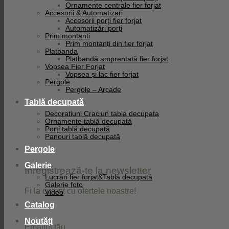
Ornamente centrale fier forjat
Facebook
Accesorii & Automatizari
Accesorii porți fier forjat
Automatizări porți
Prim montanti
Prim montanți din fier forjat
Platbanda
Platbandă amprentată fier forjat
Vopsea Fier Forjat
Vopsea și lac fier forjat
Pergole
Pergole – Arcade
Tablă decupată
Decoratiuni Craciun tabla decupata
Ornamente tablă decupată
Porți tablă decupată
Panouri tablă decupată
Pergole
Galerie
Înregistrează-te la newsletter
Lucrări fier forjat&Tablă decupată
Galerie foto
Fi la curent cu ofertele noastre!
Video
Catalog
Noutăți
Emailul tău