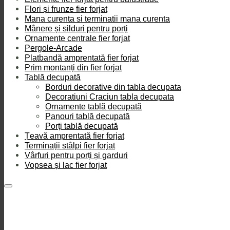
Flori și frunze fier forjat
Mana curenta si terminatii mana curenta
Mânere și silduri pentru porți
Ornamente centrale fier forjat
Pergole-Arcade
Platbandă amprentată fier forjat
Prim montanți din fier forjat
Tablă decupată
Borduri decorative din tabla decupata
Decoratiuni Craciun tabla decupata
Ornamente tablă decupată
Panouri tablă decupată
Porți tablă decupată
Țeavă amprentată fier forjat
Terminații stâlpi fier forjat
Vârfuri pentru porți și garduri
Vopsea și lac fier forjat