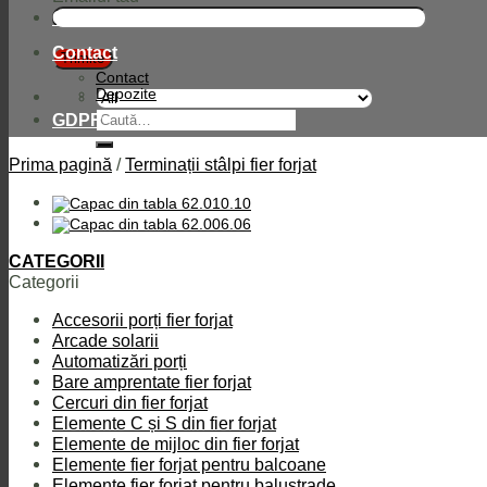
Compania
Contact
Contact
Depozite
Caută
GDPR
după:
Prima pagină
/
Terminații stâlpi fier forjat
CATEGORII
Categorii
Accesorii porți fier forjat
Arcade solarii
Automatizări porți
Bare amprentate fier forjat
Cercuri din fier forjat
Elemente C și S din fier forjat
Elemente de mijloc din fier forjat
Elemente fier forjat pentru balcoane
Elemente fier forjat pentru balustrade