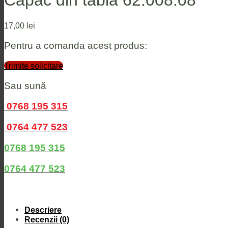
Capac din tabla 62.008.08
17,00
lei
Pentru a comanda acest produs:
Trimite solicitare
Sau sună
0768 195 315
0764 477 523
0768 195 315
0764 477 523
Descriere
Recenzii (0)