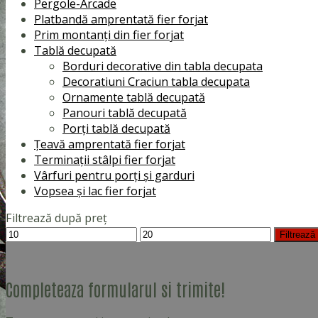
Pergole-Arcade
Platbandă amprentată fier forjat
Prim montanți din fier forjat
Tablă decupată
Borduri decorative din tabla decupata
Decoratiuni Craciun tabla decupata
Ornamente tablă decupată
Panouri tablă decupată
Porți tablă decupată
Țeavă amprentată fier forjat
Terminații stâlpi fier forjat
Vârfuri pentru porți și garduri
Vopsea și lac fier forjat
Filtrează după preț
Preț
Preț
Filtrează
minim
maxim
Completeaza formularul si trimite!