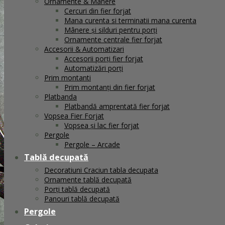
Ornamente & Manere
Facebook
Cercuri din fier forjat
Mana curenta si terminatii mana curenta
Mânere și silduri pentru porți
Ornamente centrale fier forjat
Accesorii & Automatizari
Accesorii porți fier forjat
Automatizări porți
Prim montanti
Prim montanți din fier forjat
Platbanda
Platbandă amprentată fier forjat
Vopsea Fier Forjat
Vopsea și lac fier forjat
Pergole
Pergole – Arcade
Tablă decupată
Decoratiuni Craciun tabla decupata
Ornamente tablă decupată
Porți tablă decupată
Panouri tablă decupată
Pergole