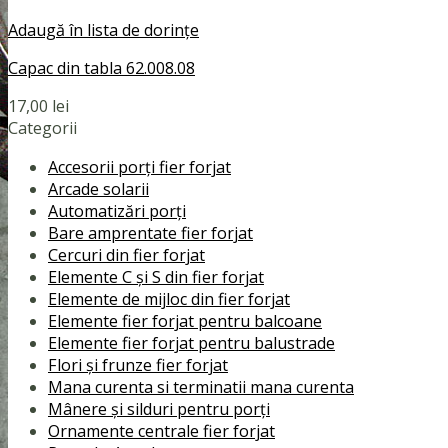
Adaugă în lista de dorințe
Capac din tabla 62.008.08
17,00
lei
Categorii
Accesorii porți fier forjat
Arcade solarii
Automatizări porți
Bare amprentate fier forjat
Cercuri din fier forjat
Elemente C și S din fier forjat
Elemente de mijloc din fier forjat
Elemente fier forjat pentru balcoane
Elemente fier forjat pentru balustrade
Flori și frunze fier forjat
Mana curenta si terminatii mana curenta
Mânere și silduri pentru porți
Ornamente centrale fier forjat