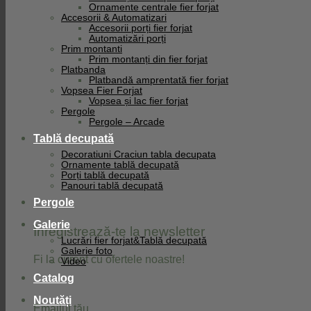
Ornamente centrale fier forjat
Facebook
Accesorii & Automatizari
Accesorii porți fier forjat
Automatizări porți
Prim montanti
Prim montanți din fier forjat
Platbanda
Platbandă amprentată fier forjat
Vopsea Fier Forjat
Vopsea și lac fier forjat
Pergole
Pergole – Arcade
Tablă decupată
Decoratiuni Craciun tabla decupata
Ornamente tablă decupată
Porți tablă decupată
Panouri tablă decupată
Pergole
Galerie
Înregistrează-te la newsletter
Lucrări fier forjat&Tablă decupată
Galerie foto
Fi la curent cu ofertele noastre!
Video
Catalog
Noutăți
Emailul tău