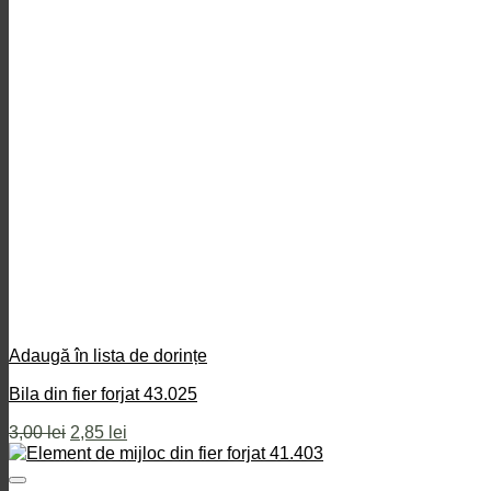
Adaugă în lista de dorințe
Bila din fier forjat 43.025
Prețul
Prețul
3,00
lei
2,85
lei
inițial
curent
a
este: