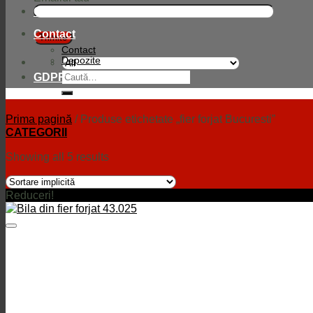
Compania
Contact
Contact
Depozite
Caută
GDPR
după:
Prima pagină
/
Produse etichetate „fier forjat Bucuresti”
CATEGORII
Showing all 5 results
Reduceri!