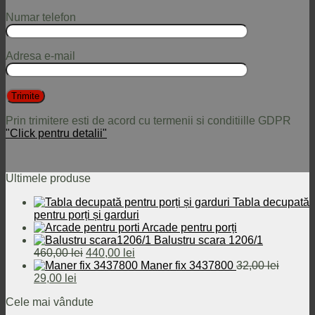
Numar telefon
Adresa e-mail
Prin trimitere esti de acord cu termenii si conditiille GDPR
"Click pentru detalii"
Ultimele produse
Tabla decupată
pentru porți și garduri
Arcade pentru porți
Balustru scara 1206/1
Prețul
Prețul
460,00
lei
440,00
lei
inițial
curent
Maner fix 3437800
32,00
lei
Prețul
Prețul
a
este:
29,00
lei
inițial
curent
fost:
440,00 lei.
Cele mai vândute
a
este:
460,00 lei.