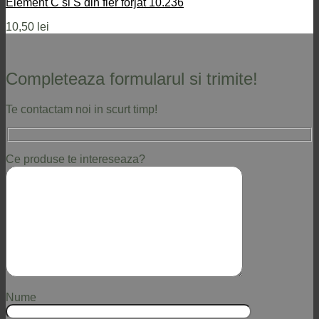
Element C si S din fier forjat 10.236
10,50
lei
Completeaza formularul si trimite!
Te contactam noi in scurt timp!
Ce produse te intereseaza?
Nume