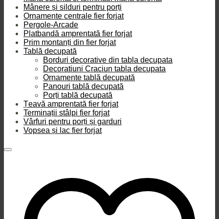
Mânere și silduri pentru porți
Ornamente centrale fier forjat
Pergole-Arcade
Platbandă amprentată fier forjat
Prim montanți din fier forjat
Tablă decupată
Borduri decorative din tabla decupata
Decoratiuni Craciun tabla decupata
Ornamente tablă decupată
Panouri tablă decupată
Porți tablă decupată
Țeavă amprentată fier forjat
Terminații stâlpi fier forjat
Vârfuri pentru porți și garduri
Vopsea și lac fier forjat