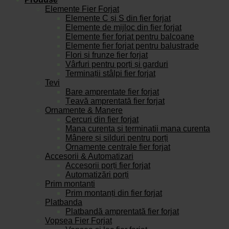
Elemente Fier Forjat
Elemente C și S din fier forjat
Elemente de mijloc din fier forjat
Elemente fier forjat pentru balcoane
Elemente fier forjat pentru balustrade
Flori și frunze fier forjat
Vârfuri pentru porți și garduri
Terminații stâlpi fier forjat
Tevi
Bare amprentate fier forjat
Țeavă amprentată fier forjat
Ornamente & Manere
Cercuri din fier forjat
Mana curenta si terminatii mana curenta
Mânere și silduri pentru porți
Ornamente centrale fier forjat
Accesorii & Automatizari
Accesorii porți fier forjat
Automatizări porți
Prim montanti
Prim montanți din fier forjat
Platbanda
Platbandă amprentată fier forjat
Vopsea Fier Forjat