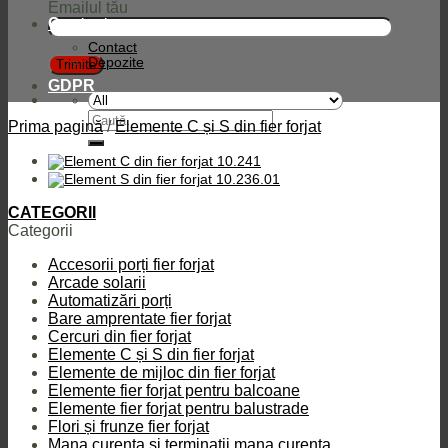
Emailul tău
Contact
Contact
Depozite
GDPR
Caută
Prima pagină
/
Elemente C și S din fier forjat
după:
CATEGORII
Categorii
Accesorii porți fier forjat
Arcade solarii
Automatizări porți
Bare amprentate fier forjat
Cercuri din fier forjat
Elemente C și S din fier forjat
Elemente de mijloc din fier forjat
Elemente fier forjat pentru balcoane
Elemente fier forjat pentru balustrade
Flori și frunze fier forjat
Mana curenta si terminatii mana curenta