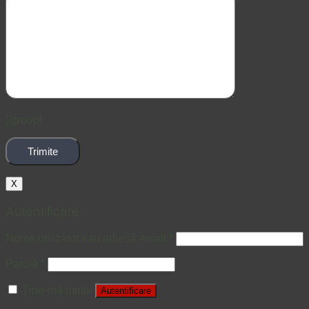
[/group]
X
Autentificare
Nume utilizator sau adresă email
*
Parolă
*
Ține-mă minte
Autentificare