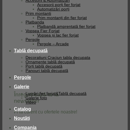
Accesorii & Automatizari
Accesorii porți fier forjat
Automatizări porți
Prim montanti
Prim montanți din fier forjat
Platbanda
Platbandă amprentată fier forjat
Vopsea Fier Forjat
Vopsea și lac fier forjat
Pergole
Pergole – Arcade
Tablă decupată
Decoratiuni Craciun tabla decupata
Ornamente tablă decupată
Porți tablă decupată
Panouri tablă decupată
Pergole
Galerie
Înregistrează-te la
Lucrări fier forjat&Tablă decupată
Galerie foto
newsletter
Video
Catalog
Fi la curent cu ofertele noastre!
Noutăți
Compania