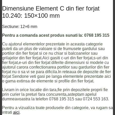
Dimensiune Element C din fier forjat
10.240: 150×100 mm
Sectiune: 12×6 mm
Pentru a comanda acest produs sunati la: 0768 195 315
Cu ajutorul elementelor prezentate in aceasta categorie
puteti da un plus de valoare si de frumusete gardului sau
portilor din fier forjat si ce nu chiar si balcoanelor sau
grilajelor din fier forjat.Aici gasiti c-uri din fier forjat,s-uri din
fier forjat,e-uri din fier forjat diferite dimensiuni si modele cu
ajutorul carora confectionarea portilor sau gardurilor din fier
forjat nu o sa vi se para dificila.In reteaua de depozite de fier
forjat Sendone veti gasi pe langa elementele prezentate aici
o gama extinsa de elemente si profile din fier forjat.
Livram in orice locatie din tara,fie prin depozitele proprii fie
prin curier la preturi fara concurenta,asteptam apelul
dumneavoastra la telefon 0768 195 315 sau 0724 553 163.
Pentru a vizualiza toate produsele din categorie, va rugam sa
intrati
aici
.