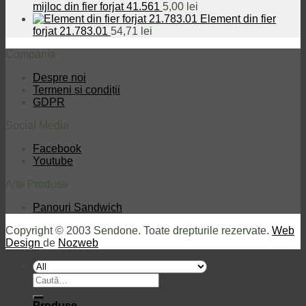
mijloc din fier forjat 41.561
5,00
lei
Element din fier
forjat 21.783.01
54,71
lei
Compania
Despre noi
Termeni și condiții
GDPR
Social Media
Facebook
Youtube
Alte Produse
Panouri Sandwich
Copyright © 2003 Sendone. Toate drepturile rezervate.
Web
Design
de
Nozweb
Caută
după:
Produse