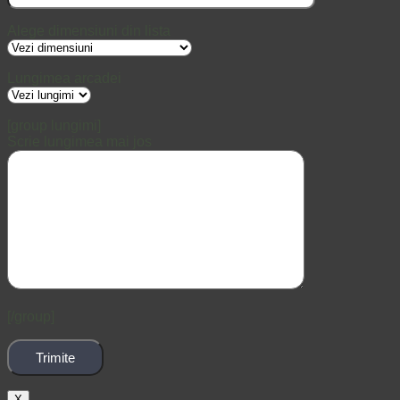
Alege dimensiuni din lista
Lungimea arcadei
[group lungimi]
Scrie lungimea mai jos
[/group]
X