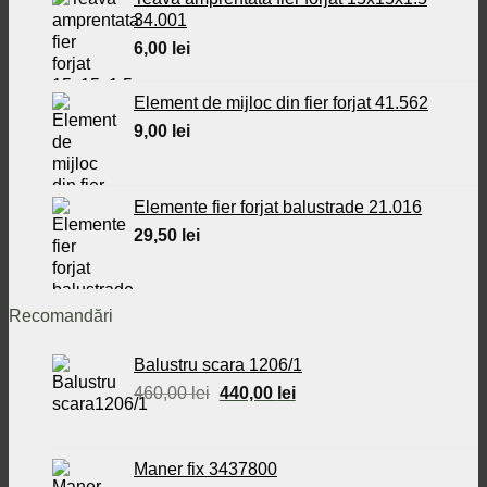
34.001
6,00
lei
Element de mijloc din fier forjat 41.562
9,00
lei
Elemente fier forjat balustrade 21.016
29,50
lei
Recomandări
Balustru scara 1206/1
Prețul
Prețul
460,00
lei
440,00
lei
inițial
curent
a
este:
fost:
440,00 lei.
Maner fix 3437800
460,00 lei.