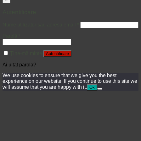
Autentificare
Nume utilizator sau adresă email
*
Parolă
*
Ține-mă minte
Autentificare
Ai uitat parola?
We use cookies to ensure that we give you the best
experience on our website. If you continue to use this site we
will assume that you are happy with it.
Ok