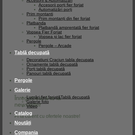
Accesorii & Automatizari
Accesorii porți fier forjat
Automatizări porți
Prim montanti
Prim montanți din fier forjat
Platbanda
Platbandă amprentată fier forjat
Vopsea Fier Forjat
Vopsea și lac fier forjat
Pergole
Pergole – Arcade
Tablă decupată
Decoratiuni Craciun tabla decupata
Ornamente tablă decupată
Porți tablă decupată
Panouri tablă decupată
Pergole
Galerie
Înregistrează-te la
Lucrări fier forjat&Tablă decupată
Galerie foto
newsletter
Video
Catalog
Fi la curent cu ofertele noastre!
Noutăți
Compania