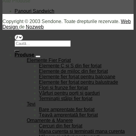
Alte Produse
Panouri Sandwich
Copyright © 2003 Sendone. Toate drepturile rezervate.
Web
Design
de
Nozweb
Caută
după:
Produse
Elemente Fier Forjat
Elemente C și S din fier forjat
Elemente de mijloc din fier forjat
Elemente fier forjat pentru balcoane
Elemente fier forjat pentru balustrade
Flori și frunze fier forjat
Vârfuri pentru porți și garduri
Terminații stâlpi fier forjat
Tevi
Bare amprentate fier forjat
Țeavă amprentată fier forjat
Ornamente & Manere
Cercuri din fier forjat
Mana curenta si terminatii mana curenta