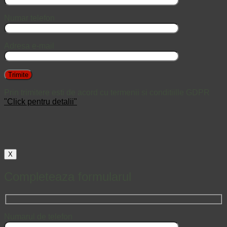
Numar telefon
Adresa e-mail
Prin trimitere esti de acord cu termenii si conditiille GDPR
"Click pentru detalii"
X
Completeaza formularul
Numarul de telefon