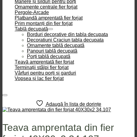
Mânere și silduri pentru porți
Ornamente centrale fier forjat
Pergole-Arcade
Platbandă amprentată fier forjat
Prim montanți din fier forjat
Tablă decupată
Borduri decorative din tabla decupata
Decoratiuni Craciun tabla decupata
Ornamente tablă decupată
Panouri tablă decupată
Porți tablă decupată
Țeavă amprentată fier forjat
Terminații stâlpi fier forjat
Vârfuri pentru porți și garduri
Vopsea și lac fier forjat
Adaugă în lista de dorințe
Teava amprentata din fier