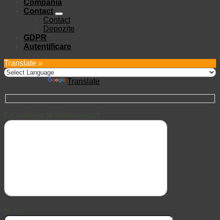
Compania
Contact
Contact
Depozite
GDPR
Autentificare
Translate »
Powered by
Translate
Ce produse te intereseaza?
Nume