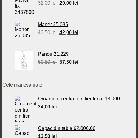
Prețul
Prețul
32,00
lei
29,00
lei
inițial
curent
a
este:
fost:
29,00 lei.
Maner 25.085
32,00 lei.
Prețul
Prețul
43,50
lei
42,00
lei
inițial
curent
a
este:
fost:
42,00 lei.
Panou 21.229
43,50 lei.
Prețul
Prețul
59,50
lei
57,50
lei
inițial
curent
a
este:
fost:
57,50 lei.
Cele mai evaluate
59,50 lei.
Ornament central din fier forjat 13.000
24,00
lei
Capac din tabla 62.006.06
13,50
lei