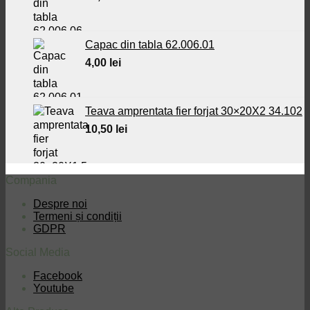
Capac din tabla 62.006.01
4,00
lei
Teava amprentata fier forjat 30×20X2 34.102
10,50
lei
Compania
Despre noi
Termeni și condiții
GDPR
Social Media
Facebook
Youtube