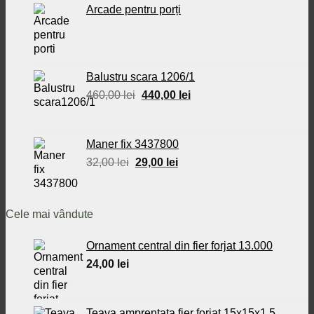
Arcade pentru porți
Balustru scara 1206/1
Prețul
Prețul
460,00
lei
440,00
lei
inițial
curent
a
este:
fost:
440,00 lei.
Maner fix 3437800
460,00 lei.
Prețul
Prețul
32,00
lei
29,00
lei
inițial
curent
a
este:
fost:
29,00 lei.
Cele mai vândute
32,00 lei.
Ornament central din fier forjat 13.000
24,00
lei
Teava amprentata fier forjat 15x15x1.5