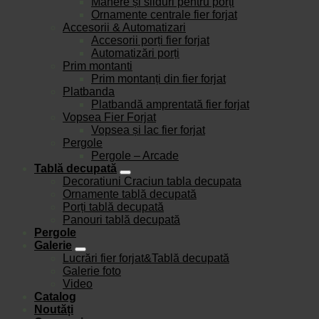
Mânere și silduri pentru porți
Ornamente centrale fier forjat
Accesorii & Automatizari
Accesorii porți fier forjat
Automatizări porți
Prim montanti
Prim montanți din fier forjat
Platbanda
Platbandă amprentată fier forjat
Vopsea Fier Forjat
Vopsea și lac fier forjat
Pergole
Pergole – Arcade
Tablă decupată
Decoratiuni Craciun tabla decupata
Ornamente tablă decupată
Porți tablă decupată
Panouri tablă decupată
Pergole
Galerie
Lucrări fier forjat&Tablă decupată
Galerie foto
Video
Catalog
Noutăți