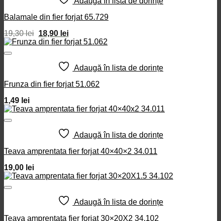
Adaugă în lista de dorințe
Balamale din fier forjat 65.729
Prețul
Prețul
19,30
lei
18,90
lei
inițial
curent
a
este:
fost:
18,90 lei.
19,30 lei.
Adaugă în lista de dorințe
Frunza din fier forjat 51.062
1,49
lei
Adaugă în lista de dorințe
Teava amprentata fier forjat 40×40×2 34.011
19,00
lei
Adaugă în lista de dorințe
Teava amprentata fier forjat 30×20X2 34.102