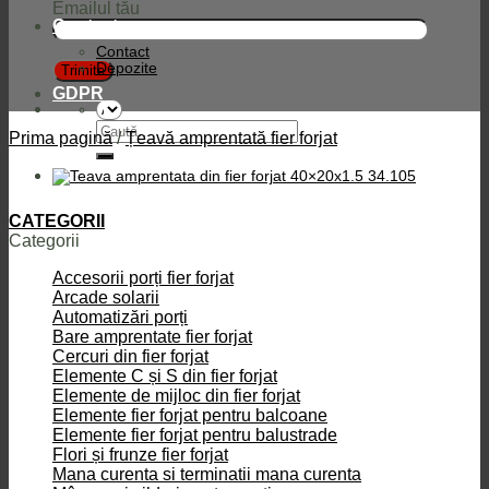
Emailul tău
Contact
Contact
Depozite
GDPR
Caută
Prima pagină
/
Țeavă amprentată fier forjat
după:
CATEGORII
Categorii
Accesorii porți fier forjat
Arcade solarii
Automatizări porți
Bare amprentate fier forjat
Cercuri din fier forjat
Elemente C și S din fier forjat
Elemente de mijloc din fier forjat
Elemente fier forjat pentru balcoane
Elemente fier forjat pentru balustrade
Flori și frunze fier forjat
Mana curenta si terminatii mana curenta