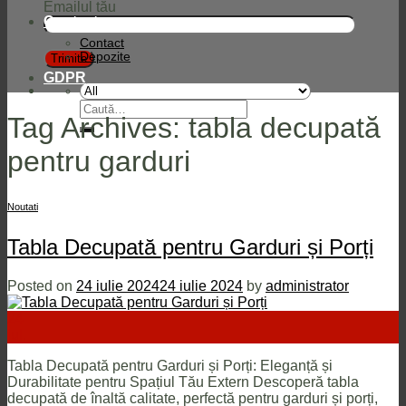
Emailul tău
Contact
Contact
Depozite
GDPR
Caută
Tag Archives:
tabla decupată
după:
pentru garduri
Noutati
Tabla Decupată pentru Garduri și Porți
Posted on
24 iulie 2024
24 iulie 2024
by
administrator
24
iul.
Tabla Decupată pentru Garduri și Porți: Eleganță și
Durabilitate pentru Spațiul Tău Extern Descoperă tabla
decupată de înaltă calitate, perfectă pentru garduri și porți,