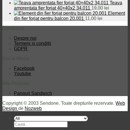
fost:
12,00 lei.
Teava
14,88 lei.
amprentata fier forjat 40×40x2 34.011
19,00
lei
Element
din fier forjat pentru balcon 20.001
11,00
lei
Compania
Despre noi
Termeni și condiții
GDPR
Social Media
Facebook
Youtube
Alte Produse
Panouri Sandwich
Copyright © 2003 Sendone. Toate drepturile rezervate.
Web
Design
de
Nozweb
Caută
după: