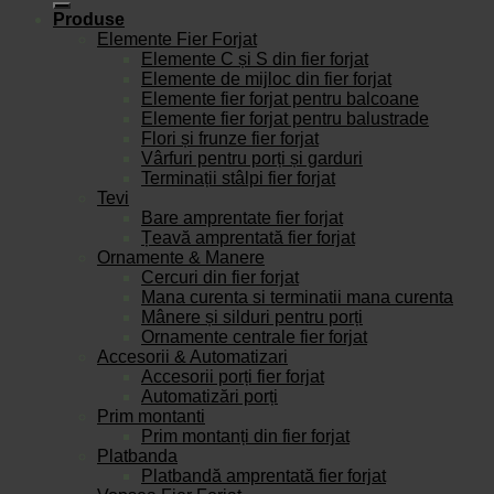
Produse
Elemente Fier Forjat
Elemente C și S din fier forjat
Elemente de mijloc din fier forjat
Elemente fier forjat pentru balcoane
Elemente fier forjat pentru balustrade
Flori și frunze fier forjat
Vârfuri pentru porți și garduri
Terminații stâlpi fier forjat
Tevi
Bare amprentate fier forjat
Țeavă amprentată fier forjat
Ornamente & Manere
Cercuri din fier forjat
Mana curenta si terminatii mana curenta
Mânere și silduri pentru porți
Ornamente centrale fier forjat
Accesorii & Automatizari
Accesorii porți fier forjat
Automatizări porți
Prim montanti
Prim montanți din fier forjat
Platbanda
Platbandă amprentată fier forjat