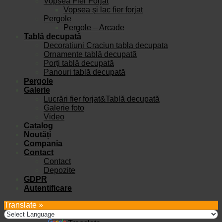
Vopsea Fier Forjat
Vopsea și lac fier forjat
Pergole
Pergole – Arcade
Tablă decupată
Decoratiuni Craciun tabla decupata
Ornamente tablă decupată
Porți tablă decupată
Panouri tablă decupată
Pergole
Galerie
Lucrări fier forjat&Tablă decupată
Galerie foto
Video
Catalog
Noutăți
Compania
Contact
Contact
Depozite
GDPR
Autentificare
Translate »