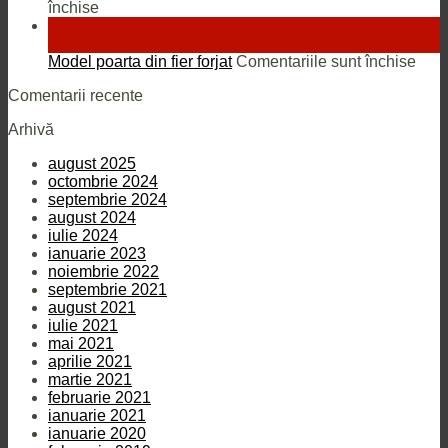
pentru
închise
Idei
17
de
sept.
modele
pent
Model poarta din fier forjat
Comentariile sunt închise
din
Mod
Comentarii recente
tabla
poar
decupata
din
Arhivă
fier
forja
august 2025
octombrie 2024
septembrie 2024
august 2024
iulie 2024
ianuarie 2023
noiembrie 2022
septembrie 2021
august 2021
iulie 2021
mai 2021
aprilie 2021
martie 2021
februarie 2021
ianuarie 2021
ianuarie 2020