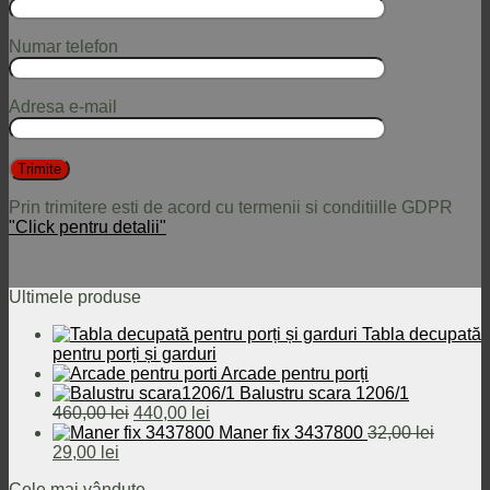
Numar telefon
Adresa e-mail
Prin trimitere esti de acord cu termenii si conditiille GDPR
"Click pentru detalii"
Ultimele produse
Tabla decupată
pentru porți și garduri
Arcade pentru porți
Balustru scara 1206/1
Prețul
Prețul
460,00
lei
440,00
lei
inițial
curent
Maner fix 3437800
32,00
lei
Prețul
Prețul
a
este:
29,00
lei
inițial
curent
fost:
440,00 lei.
Cele mai vândute