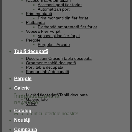
Accesorii & Automatizari
Accesorii porți fier forjat
Automatizări porți
Prim montanti
Prim montanți din fier forjat
Platbanda
Platbandă amprentată fier forjat
Vopsea Fier Forjat
Vopsea și lac fier forjat
Pergole
Pergole – Arcade
Tablă decupată
Decoratiuni Craciun tabla decupata
Ornamente tablă decupată
Porți tablă decupată
Panouri tablă decupată
Pergole
Galerie
Înregistrează-te la
Lucrări fier forjat&Tablă decupată
Galerie foto
newsletter
Video
Catalog
Fi la curent cu ofertele noastre!
Noutăți
Compania