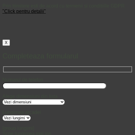
Prin trimitere esti de acord cu termenii si conditiille GDPR
"Click pentru detalii"
X
Completeaza formularul
Numarul de telefon
Alege dimensiuni din lista
Lungimea arcadei
[group lungimi]
Scrie lungimea mai jos