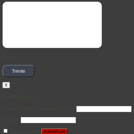
[/group]
X
Autentificare
Nume utilizator sau adresă email
*
Parolă
*
Ține-mă minte
Autentificare