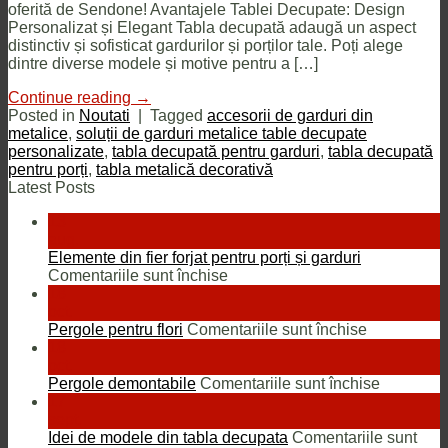
oferită de Sendone! Avantajele Tablei Decupate: Design
Personalizat și Elegant Tabla decupată adaugă un aspect
distinctiv și sofisticat gardurilor și porților tale. Poți alege
dintre diverse modele și motive pentru a […]
Continue reading
→
Posted in
Noutati
|
Tagged
accesorii de garduri din
metalice
,
soluții de garduri metalice table decupate
personalizate
,
tabla decupată pentru garduri
,
tabla decupată
pentru porți
,
tabla metalică decorativă
Latest Posts
13
aug.
Elemente din fier forjat pentru porți și garduri
pentru
Comentariile sunt închise
Elemente
18
din
oct.
fier
pentru
Pergole pentru flori
Comentariile sunt închise
forjat
Pergole
18
pentru
pentru
oct.
porți
flori
pentru
Pergole demontabile
Comentariile sunt închise
și
Pergole
17
garduri
demontab
sept.
Idei de modele din tabla decupata
Comentariile sunt