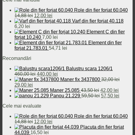
a
este:
460,00 lei.
fost:
29,00 lei.
Role din fier forjat 60.040
32,00 lei.
Prețul
Prețul
14,88
lei
12,00
lei
inițial
curent
Varf din fier forjat 40.118
a
este:
6,20
lei
fost:
12,00 lei.
Element C din fier
14,88 lei.
forjat 10.240
7,00
lei
Element din fier
forjat 21.783.01
54,71
lei
Recomandări
Balustru scara 1206/1
Prețul
Prețul
460,00
lei
440,00
lei
inițial
curent
Maner fix 3437800
32,00
lei
Prețul
Prețul
a
este:
29,00
lei
inițial
curent
fost:
440,00 lei.
Prețul
Prețul
Maner 25.085
43,50
lei
42,00
lei
a
este:
460,00 lei.
inițial
Prețul
curent
Prețul
Panou 21.229
59,50
lei
57,50
lei
fost:
29,00 lei.
a
inițial
este:
curent
Cele mai evaluate
32,00 lei.
fost:
a
42,00 le
este:
43,50 lei.
fost:
57,50 le
Role din fier forjat 60.040
59,50 lei.
Prețul
Prețul
14,88
lei
12,00
lei
inițial
curent
Placuta din fier forjat
a
este:
44.039
16,50
lei