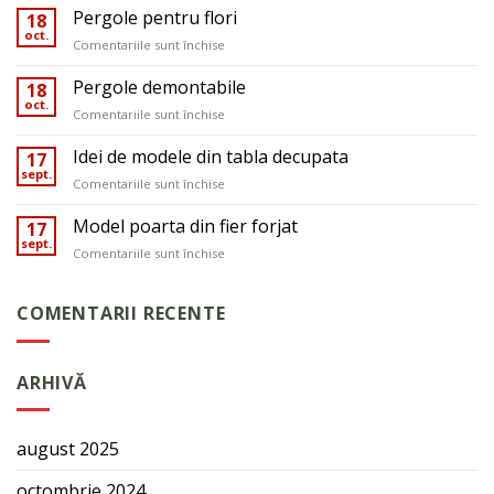
din
Pergole pentru flori
18
fier
oct.
pentru
Comentariile sunt închise
forjat
Pergole
pentru
pentru
Pergole demontabile
18
porți
flori
oct.
și
pentru
Comentariile sunt închise
garduri
Pergole
demontabile
Idei de modele din tabla decupata
17
sept.
pentru
Comentariile sunt închise
Idei
de
Model poarta din fier forjat
17
modele
sept.
pentru
Comentariile sunt închise
din
Model
tabla
poarta
decupata
din
COMENTARII RECENTE
fier
forjat
ARHIVĂ
august 2025
octombrie 2024