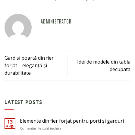
ADMINISTRATOR
Gard si poartă din fier
Idei de modele din tabla
forjat – eleganță și
decupata
durabilitate
LATEST POSTS
Elemente din fier forjat pentru porți și garduri
13
aug.
pentru
Comentariile sunt închise
Elemente