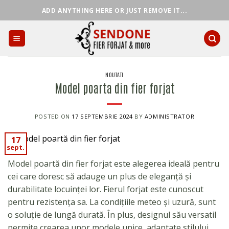
Skip
ADD ANYTHING HERE OR JUST REMOVE IT...
to
content
NOUTATI
Model poarta din fier forjat
POSTED ON
17 SEPTEMBRIE 2024
BY
ADMINISTRATOR
17
sept.
Model poartă din fier forjat este alegerea ideală pentru
cei care doresc să adauge un plus de eleganță și
durabilitate locuinței lor. Fierul forjat este cunoscut
pentru rezistența sa. La condițiile meteo și uzură, sunt
o soluție de lungă durată. În plus, designul său versatil
permite crearea unor modele unice, adaptate stilului