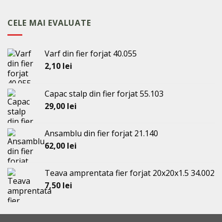
a
este:
fost:
57,50 lei.
CELE MAI EVALUATE
59,50 lei.
Varf din fier forjat 40.055
2,10
lei
Capac stalp din fier forjat 55.103
29,00
lei
Ansamblu din fier forjat 21.140
62,00
lei
Teava amprentata fier forjat 20x20x1.5 34.002
7,50
lei