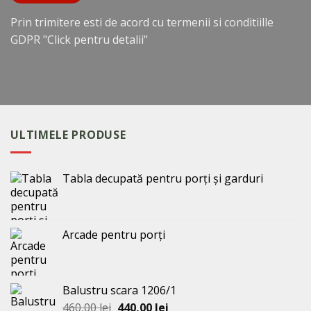
Prin trimitere esti de acord cu termenii si conditiille
GDPR
"Click pentru detalii"
ULTIMELE PRODUSE
Tabla decupată pentru porți și garduri
Arcade pentru porți
Balustru scara 1206/1
Prețul
Prețul
460,00
lei
440,00
lei