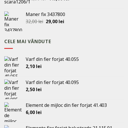
inițial
curent
a
este:
Maner fix 3437800
fost:
440,00 lei.
Prețul
Prețul
32,00
lei
29,00
lei
460,00 lei.
inițial
curent
a
este:
fost:
29,00 lei.
CELE MAI VÂNDUTE
32,00 lei.
Varf din fier forjat 40.055
2,10
lei
Varf din fier forjat 40.095
2,50
lei
Element de mijloc din fier forjat 41.403
6,00
lei