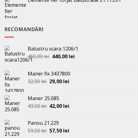
Elemente fier forjat balustrade 21.115.01
RECOMANDĂRI
Balustru scara 1206/1
Prețul
Prețul
460,00
lei
440,00
lei
inițial
curent
a
este:
Maner fix 3437800
fost:
440,00 lei.
Prețul
Prețul
32,00
lei
29,00
lei
460,00 lei.
inițial
curent
a
este:
Maner 25.085
fost:
29,00 lei.
Prețul
Prețul
43,50
lei
42,00
lei
32,00 lei.
inițial
curent
a
este:
Panou 21.229
fost:
42,00 lei.
Prețul
Prețul
59,50
lei
57,50
lei
43,50 lei.
inițial
curent