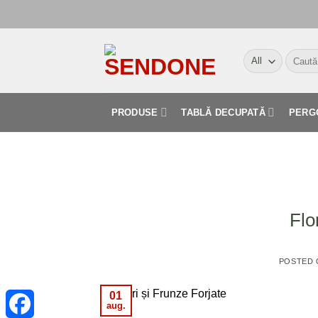
Skip
to
content
Caută
după:
PRODUSE
TABLĂ DECUPATĂ
PERG
Flo
POSTED
01
aug.