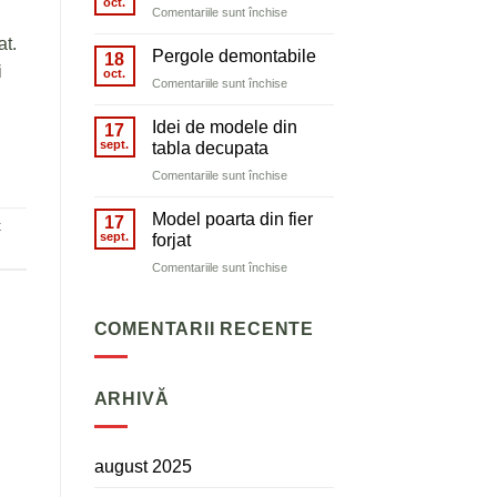
fier
oct.
pentru
Comentariile sunt închise
forjat
Pergole
at.
pentru
pentru
Pergole demontabile
18
porți
i
flori
oct.
și
pentru
Comentariile sunt închise
garduri
Pergole
demontabile
Idei de modele din
17
sept.
tabla decupata
pentru
Comentariile sunt închise
Idei
de
Model poarta din fier
17
t
modele
sept.
forjat
din
pentru
Comentariile sunt închise
tabla
Model
decupata
poarta
COMENTARII RECENTE
din
fier
forjat
ARHIVĂ
august 2025