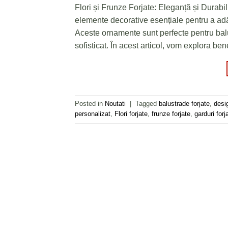
Flori și Frunze Forjate: Eleganță și Durabili
Facebook
elemente decorative esențiale pentru a adău
Aceste ornamente sunt perfecte pentru balustr
sofisticat. În acest articol, vom explora bene
Posted in
Noutati
|
Tagged
balustrade forjate
,
desig
personalizat
,
Flori forjate
,
frunze forjate
,
garduri forj