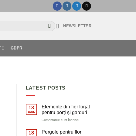
NEWSLETTER
T
GDPR
LATEST POSTS
Elemente din fier forjat
13
aug.
pentru porți și garduri
pentru
Comentariile sunt închise
Elemente
din
Pergole pentru flori
18