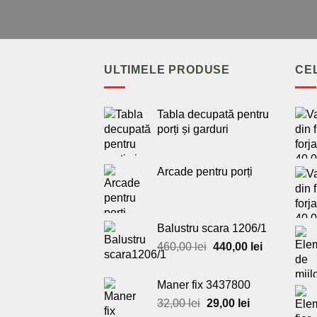
ULTIMELE PRODUSE
CE
Tabla decupată pentru
porți și garduri
Arcade pentru porți
Balustru scara 1206/1
Prețul
Prețul
460,00
lei
440,00
lei
inițial
curent
a
este:
Maner fix 3437800
fost:
440,00 lei.
Prețul
Prețul
32,00
lei
29,00
lei
460,00 lei.
inițial
curent