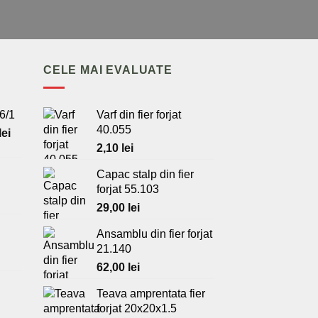
CELE MAI EVALUATE
6/1
Varf din fier forjat
40.055
Prețul
lei
curent
2,10
lei
este:
Capac stalp din fier
440,00 lei.
forjat 55.103
Prețul
ei.
curent
29,00
lei
este:
Ansamblu din fier forjat
29,00 lei.
Prețul
21.140
curent
62,00
lei
este:
42,00 lei.
Teava amprentata fier
Prețul
forjat 20x20x1.5
curent