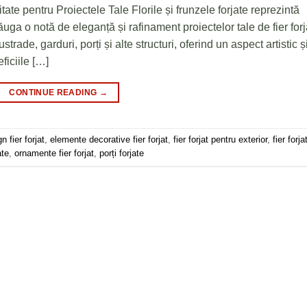
tate pentru Proiectele Tale Florile și frunzele forjate reprezintă
ga o notă de eleganță și rafinament proiectelor tale de fier forj
ade, garduri, porți și alte structuri, oferind un aspect artistic ș
ficiile […]
CONTINUE READING
→
n fier forjat
,
elemente decorative fier forjat
,
fier forjat pentru exterior
,
fier forja
ate
,
ornamente fier forjat
,
porți forjate