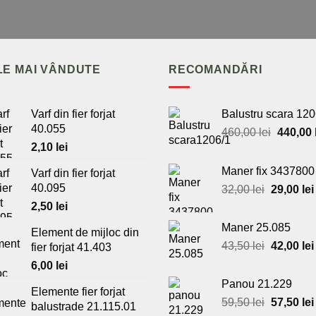
LE MAI VÂNDUTE
RECOMANDĂRI
Varf din fier forjat
Balustru scara 120
40.055
Prețul
460,00
lei
440,00
inițial
2,10
lei
a
Maner fix 3437800
Varf din fier forjat
fost:
40.095
Prețul
32,00
lei
29,00
lei
460,00 l
inițial
2,50
lei
a
Maner 25.085
Element de mijloc din
fost:
Prețul
43,50
lei
42,00
lei
fier forjat 41.403
32,00 lei.
inițial
6,00
lei
a
Panou 21.229
fost:
Elemente fier forjat
Prețul
59,50
lei
57,50
lei
43,50 lei.
balustrade 21.115.01
inițial