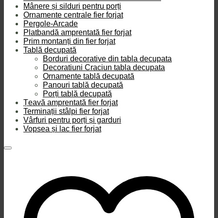
Mânere și silduri pentru porți
Ornamente centrale fier forjat
Pergole-Arcade
Platbandă amprentată fier forjat
Prim montanți din fier forjat
Tablă decupată
Borduri decorative din tabla decupata
Decoratiuni Craciun tabla decupata
Ornamente tablă decupată
Panouri tablă decupată
Porți tablă decupată
Țeavă amprentată fier forjat
Terminații stâlpi fier forjat
Vârfuri pentru porți și garduri
Vopsea și lac fier forjat