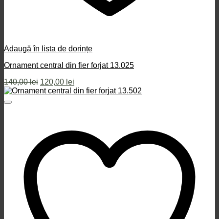
Adaugă în lista de dorințe
Ornament central din fier forjat 13.025
Prețul
Prețul
140,00
lei
120,00
lei
inițial
curent
a
este:
fost:
120,00 lei.
140,00 lei.