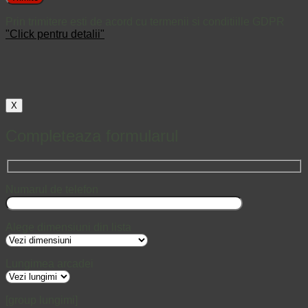
Prin trimitere esti de acord cu termenii si conditiille GDPR
"Click pentru detalii"
X
Completeaza formularul
Numarul de telefon
Alege dimensiuni din lista
Lungimea arcadei
[group lungimi]