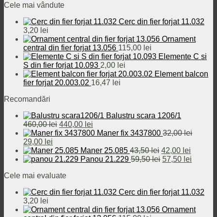
Cele mai vândute
a
este:
460,00 lei.
fost:
29,00 lei.
Cerc din fier forjat 11.032
32,00 lei.
3,20
lei
Ornament
central din fier forjat 13.056
115,00
lei
Elemente C si
S din fier forjat 10.093
2,00
lei
Element balcon
fier forjat 20.003.02
16,47
lei
Recomandări
Balustru scara 1206/1
Prețul
Prețul
460,00
lei
440,00
lei
inițial
curent
Maner fix 3437800
32,00
lei
Prețul
Prețul
a
este:
29,00
lei
inițial
curent
fost:
440,00 lei.
Prețul
Prețul
Maner 25.085
43,50
lei
42,00
lei
a
este:
460,00 lei.
inițial
Prețul
curent
Prețul
Panou 21.229
59,50
lei
57,50
lei
fost:
29,00 lei.
a
inițial
este:
curent
Cele mai evaluate
32,00 lei.
fost:
a
42,00 le
este:
43,50 lei.
fost:
57,50 le
Cerc din fier forjat 11.032
59,50 lei.
3,20
lei
Ornament