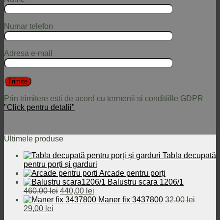
Numar telefon
Adresa e-mail
Prin trimitere esti de acord cu termenii si conditiille GDPR
"Click pentru detalii"
Ultimele produse
Tabla decupată
pentru porți și garduri
Arcade pentru porți
Balustru scara 1206/1
Prețul
Prețul
460,00
lei
440,00
lei
inițial
curent
Maner fix 3437800
32,00
lei
Prețul
Prețul
a
este:
29,00
lei
inițial
curent
fost:
440,00 lei.