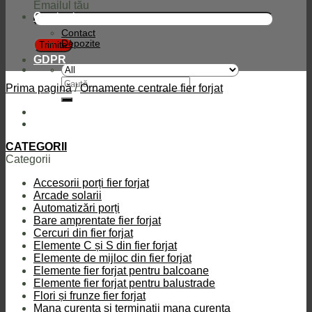
Emailul tău
Contact
Contact
Depozite
GDPR
Caută
Prima pagină
/
Ornamente centrale fier forjat
după:
CATEGORII
Categorii
Accesorii porți fier forjat
Arcade solarii
Automatizări porți
Bare amprentate fier forjat
Cercuri din fier forjat
Elemente C și S din fier forjat
Elemente de mijloc din fier forjat
Elemente fier forjat pentru balcoane
Elemente fier forjat pentru balustrade
Flori și frunze fier forjat
Mana curenta si terminatii mana curenta