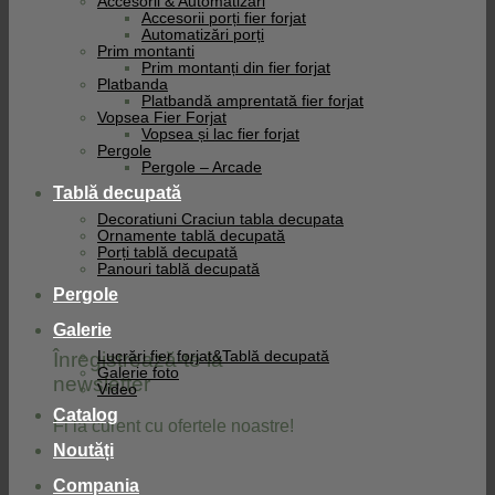
Accesorii & Automatizari
Accesorii porți fier forjat
Automatizări porți
Prim montanti
Prim montanți din fier forjat
Platbanda
Platbandă amprentată fier forjat
Vopsea Fier Forjat
Vopsea și lac fier forjat
Pergole
Pergole – Arcade
Tablă decupată
Decoratiuni Craciun tabla decupata
Ornamente tablă decupată
Porți tablă decupată
Panouri tablă decupată
Pergole
Galerie
Înregistrează-te la
Lucrări fier forjat&Tablă decupată
Galerie foto
newsletter
Video
Catalog
Fi la curent cu ofertele noastre!
Noutăți
Compania