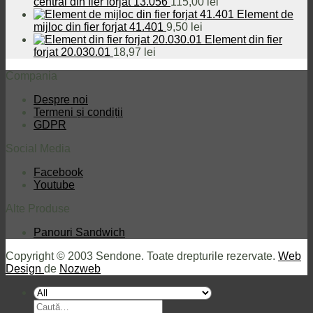
central din fier forjat 13.056
115,00
lei
Element de
mijloc din fier forjat 41.401
9,50
lei
Element din fier
forjat 20.030.01
18,97
lei
Compania
Despre noi
Termeni și condiții
GDPR
Social Media
Facebook
Youtube
Alte Produse
Panouri Sandwich
Copyright © 2003 Sendone. Toate drepturile rezervate.
Web
Design
de
Nozweb
Caută