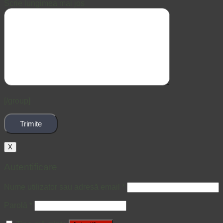
Scrie lungimea mai jos
[/group]
X
Autentificare
Nume utilizator sau adresă email
*
Parolă
*