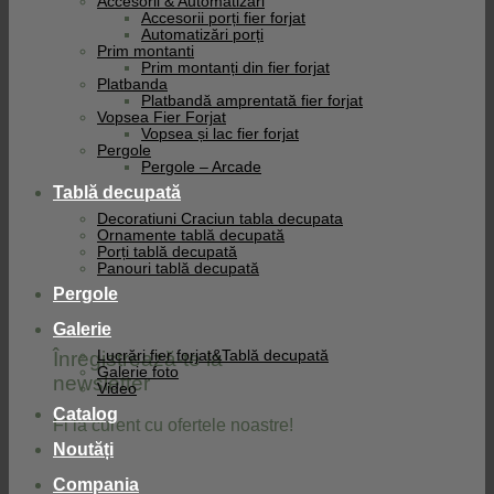
Accesorii & Automatizari
Accesorii porți fier forjat
Automatizări porți
Prim montanti
Prim montanți din fier forjat
Platbanda
Platbandă amprentată fier forjat
Vopsea Fier Forjat
Vopsea și lac fier forjat
Pergole
Pergole – Arcade
Tablă decupată
Decoratiuni Craciun tabla decupata
Ornamente tablă decupată
Porți tablă decupată
Panouri tablă decupată
Pergole
Galerie
Înregistrează-te la
Lucrări fier forjat&Tablă decupată
Galerie foto
newsletter
Video
Catalog
Fi la curent cu ofertele noastre!
Noutăți
Compania