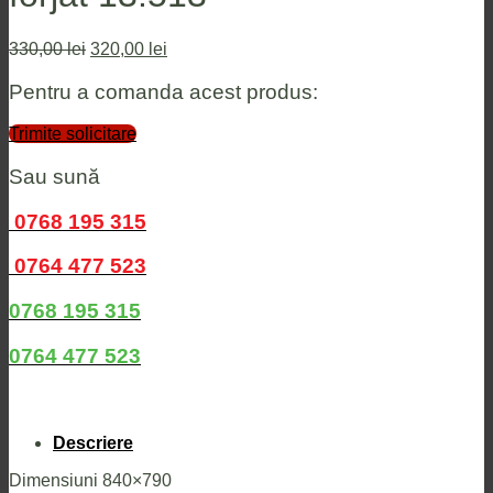
Prețul
Prețul
330,00
lei
320,00
lei
inițial
curent
a
este:
Pentru a comanda acest produs:
fost:
320,00 lei.
330,00 lei.
Trimite solicitare
Sau sună
0768 195 315
0764 477 523
0768 195 315
0764 477 523
Descriere
Dimensiuni 840×790