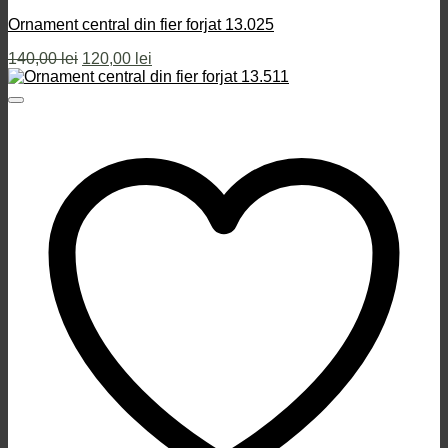
Ornament central din fier forjat 13.025
Prețul
Prețul
140,00
lei
120,00
lei
inițial
curent
a
este:
fost:
120,00 lei.
140,00 lei.