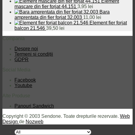
inițial
curent
Element
a
este:
mascare din fier forjat 44.151
3,95
lei
fost:
49,50 lei.
Bara
52,30 lei.
amprentata din fier forjat 32.003
11,00
lei
Element fier forjat
balcon 21.546
39,50
lei
Compania
Despre noi
Termeni și condiții
GDPR
Social Media
Facebook
Youtube
Alte Produse
Panouri Sandwich
Copyright © 2003 Sendone. Toate drepturile rezervate.
Web
Design
de
Nozweb