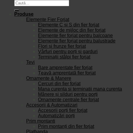
Caută
după:
Produse
Elemente Fier Forjat
Elemente C și S din fier forjat
Elemente de mijloc din fier forjat
Elemente fier forjat pentru balcoane
Elemente fier forjat pentru balustrade
Flori și frunze fier forjat
Vârfuri pentru porți și garduri
Terminații stâlpi fier forjat
Tevi
Bare amprentate fier forjat
Țeavă amprentată fier forjat
Ornamente & Manere
Cercuri din fier forjat
Mana curenta si terminatii mana curenta
Mânere și silduri pentru porți
Ornamente centrale fier forjat
Accesorii & Automatizari
Accesorii porți fier forjat
Automatizări porți
Prim montanti
Prim montanți din fier forjat
Platbanda