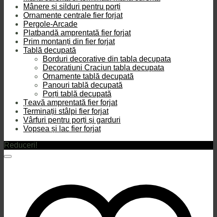
Mânere și silduri pentru porți
Ornamente centrale fier forjat
Pergole-Arcade
Platbandă amprentată fier forjat
Prim montanți din fier forjat
Tablă decupată
Borduri decorative din tabla decupata
Decoratiuni Craciun tabla decupata
Ornamente tablă decupată
Panouri tablă decupată
Porți tablă decupată
Țeavă amprentată fier forjat
Terminații stâlpi fier forjat
Vârfuri pentru porți și garduri
Vopsea și lac fier forjat
Reduceri!