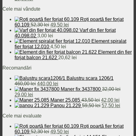
inițial
curent
fost:
440,00 lei.
Cele mai vândute
a
este:
460,00 lei.
fost:
29,00 lei.
Roți poartă fier forjat
32,00 lei.
Prețul
Prețul
60.109
52,30
lei
49,50
lei
inițial
curent
Varf din fier forjat
a
este:
40.098.02
3,00
lei
fost:
49,50 lei.
Element spiralat
52,30 lei.
fier forjat 12.010
4,50
lei
Element din fier
forjat balcon 21.622
20,62
lei
Recomandări
Balustru scara 1206/1
Prețul
Prețul
460,00
lei
440,00
lei
inițial
curent
Maner fix 3437800
32,00
lei
Prețul
Prețul
a
este:
29,00
lei
inițial
curent
fost:
440,00 lei.
Prețul
Prețul
Maner 25.085
43,50
lei
42,00
lei
a
este:
460,00 lei.
inițial
Prețul
curent
Prețul
Panou 21.229
59,50
lei
57,50
lei
fost:
29,00 lei.
a
inițial
este:
curent
Cele mai evaluate
32,00 lei.
fost:
a
42,00 le
este:
43,50 lei.
fost:
57,50 le
Roți poartă fier forjat
59,50 lei.
Prețul
Prețul
60.109
52,30
lei
49,50
lei