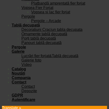
Platbandă amprentată fier forjat
Vopsea Fier Forjat
Vopsea și lac fier forjat
Pergole
Pergole – Arcade
Tablă decupată
Decoratiuni Craciun tabla decupata
Ornamente tablă decupată
Porți tablă decupată
Panouri tablă decupată
Pergole
Galerie
Lucrări fier forjat&Tablă decupată
Galerie foto
Video
Catalog
Noutăți
Compania
Contact
Contact
Depozite
GDPR
Autentificare
Translate »