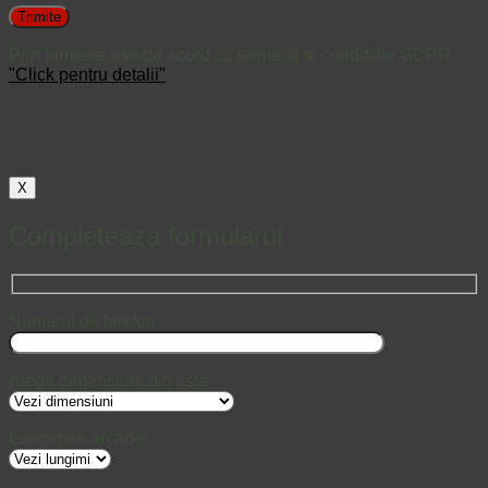
Prin trimitere esti de acord cu termenii si conditiille GDPR
"Click pentru detalii"
X
Completeaza formularul
Numarul de telefon
Alege dimensiuni din lista
Lungimea arcadei