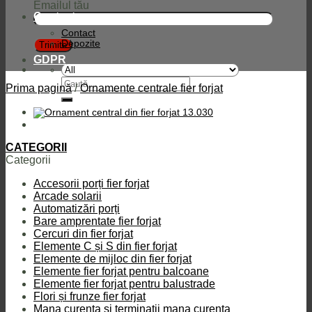
Emailul tău
Contact
Contact
Depozite
GDPR
Caută
Prima pagină
/
Ornamente centrale fier forjat
după:
CATEGORII
Categorii
Accesorii porți fier forjat
Arcade solarii
Automatizări porți
Bare amprentate fier forjat
Cercuri din fier forjat
Elemente C și S din fier forjat
Elemente de mijloc din fier forjat
Elemente fier forjat pentru balcoane
Elemente fier forjat pentru balustrade
Flori și frunze fier forjat
Mana curenta si terminatii mana curenta