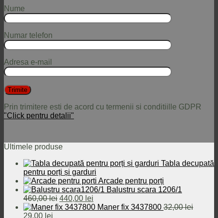
Nume
Numar telefon
Adresa e-mail
Prin trimitere esti de acord cu termenii si conditiille GDPR
"Click pentru detalii"
Ultimele produse
Tabla decupată
pentru porți și garduri
Arcade pentru porți
Balustru scara 1206/1
Prețul
Prețul
460,00
lei
440,00
lei
inițial
curent
Maner fix 3437800
32,00
lei
Prețul
Prețul
a
este:
29,00
lei