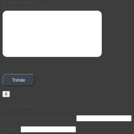
[group lungimi]
Scrie lungimea mai jos
[/group]
X
Autentificare
Nume utilizator sau adresă email
*
Parolă
*