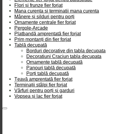
Flori și frunze fier forjat
Mana curenta si terminatii mana curenta
Mânere și silduri pentru porți
Ornamente centrale fier forjat
Pergole-Arcade
Platbandă amprentată fier forjat
Prim montanți din fier forjat
Tablă decupată
Borduri decorative din tabla decupata
Decoratiuni Craciun tabla decupata
Ornamente tablă decupată
Panouri tablă decupată
Porți tablă decupată
Țeavă amprentată fier forjat
Terminații stâlpi fier forjat
Vârfuri pentru porți și garduri
Vopsea și lac fier forjat