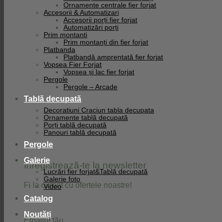
Ornamente centrale fier forjat
Facebook
Accesorii & Automatizari
Accesorii porți fier forjat
Automatizări porți
Prim montanti
Prim montanți din fier forjat
Platbanda
Platbandă amprentată fier forjat
Vopsea Fier Forjat
Vopsea și lac fier forjat
Pergole
Pergole – Arcade
Tablă decupată
Decoratiuni Craciun tabla decupata
Ornamente tablă decupată
Porți tablă decupată
Panouri tablă decupată
Pergole
Galerie
Înregistrează-te la newsletter
Lucrări fier forjat&Tablă decupată
Galerie foto
Fi la curent cu ofertele noastre!
Video
Catalog
Noutăți
Emailul tău