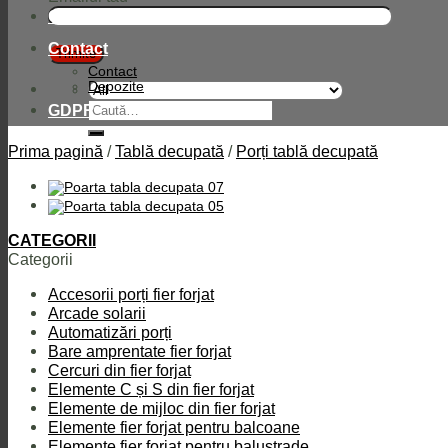
Compania
Contact
Contact
Depozite
Caută
GDPR
după:
Prima pagină
/
Tablă decupată
/
Porți tablă decupată
CATEGORII
Categorii
Accesorii porți fier forjat
Arcade solarii
Automatizări porți
Bare amprentate fier forjat
Cercuri din fier forjat
Elemente C și S din fier forjat
Elemente de mijloc din fier forjat
Elemente fier forjat pentru balcoane
Elemente fier forjat pentru balustrade