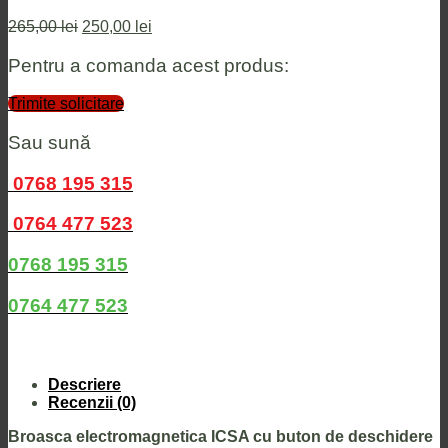
Prețul
Prețul
265,00
lei
250,00
lei
inițial
curent
a
este:
Pentru a comanda acest produs:
fost:
250,00 lei.
265,00 lei.
Trimite solicitare
Sau sună
0768 195 315
0764 477 523
0768 195 315
0764 477 523
Descriere
Recenzii (0)
Broasca electromagnetica ICSA cu buton de deschidere