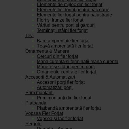
Elemente de mijloc din fier forjat
Elemente fier forjat pentru balcoane
Elemente fier forjat pentru balustrade
Flori și frunze fier forjat
Vârfuri pentru porți și garduri
Terminații stâlpi fier forjat
Tevi
Bare amprentate fier forjat
Țeavă amprentată fier forjat
Ornamente & Manere
Cercuri din fier forjat
Mana curenta si terminatii mana curenta
Mânere și silduri pentru porți
Ornamente centrale fier forjat
Accesorii & Automatizari
Accesorii porți fier forjat
Automatizări porți
Prim montanti
Prim montanți din fier forjat
Platbanda
Platbandă amprentată fier forjat
Vopsea Fier Forjat
Vopsea și lac fier forjat
Pergole
Pergole – Arcade