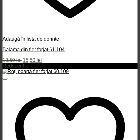
Adaugă în lista de dorințe
Balama din fier forjat 61.104
Prețul
Prețul
18,50
lei
15,50
lei
inițial
curent
Reduceri!
a
este:
fost:
15,50 lei.
18,50 lei.