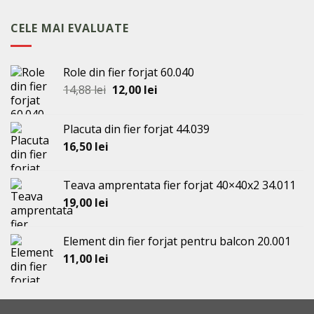
a
este:
fost:
57,50 lei.
CELE MAI EVALUATE
59,50 lei.
Role din fier forjat 60.040
Prețul
Prețul
14,88
lei
12,00
lei
inițial
curent
a
este:
Placuta din fier forjat 44.039
fost:
12,00 lei.
16,50
lei
14,88 lei.
Teava amprentata fier forjat 40×40x2 34.011
19,00
lei
Element din fier forjat pentru balcon 20.001
11,00
lei