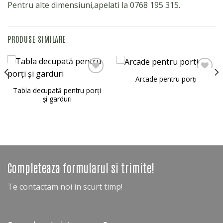
Pentru alte dimensiuni,apelati la 0768 195 315.
PRODUSE SIMILARE
Arcade pentru porți
Tabla decupată pentru porți
Adaugă
Adaugă
și garduri
în lista
în lista
de
de
dorințe
dorințe
Completeaza formularul si trimite!
Te contactam noi in scurt timp!