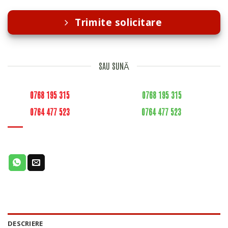
fost:
110,00 lei.
115,00 lei.
Trimite solicitare
SAU SUNĂ
0768 195 315
0768 195 315
0764 477 523
0764 477 523
DESCRIERE