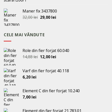
inițial
curent
a
este:
Maner fix 3437800
fost:
440,00 lei.
Prețul
Prețul
32,00
lei
29,00
lei
460,00 lei.
inițial
curent
a
este:
fost:
29,00 lei.
CELE MAI VÂNDUTE
32,00 lei.
Role din fier forjat 60.040
Prețul
Prețul
14,88
lei
12,00
lei
inițial
curent
a
este:
Varf din fier forjat 40.118
fost:
12,00 lei.
6,20
lei
14,88 lei.
Element C din fier forjat 10.240
7,00
lei
Element din fier forjat 21.783.01