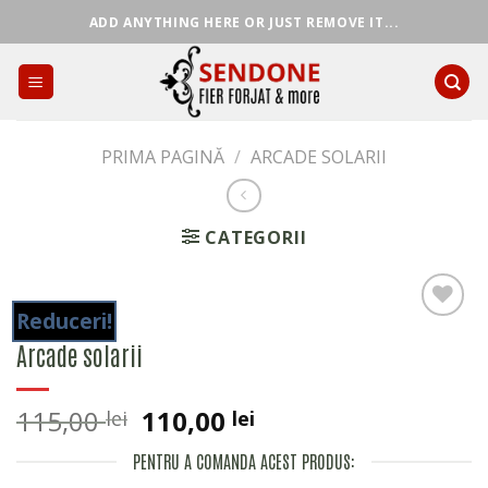
Skip
ADD ANYTHING HERE OR JUST REMOVE IT...
to
content
PRIMA PAGINĂ
/
ARCADE SOLARII
CATEGORII
Reduceri!
Arcade solarii
Adaugă
în lista
Prețul
Prețul
115,00
110,00
de
lei
lei
dorințe
inițial
curent
PENTRU A COMANDA ACEST PRODUS:
a
este: