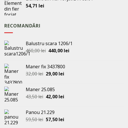
54,71
lei
RECOMANDĂRI
Balustru scara 1206/1
Prețul
Prețul
460,00
lei
440,00
lei
inițial
curent
a
este:
Maner fix 3437800
fost:
440,00 lei.
Prețul
Prețul
32,00
lei
29,00
lei
460,00 lei.
inițial
curent
a
este:
Maner 25.085
fost:
29,00 lei.
Prețul
Prețul
43,50
lei
42,00
lei
32,00 lei.
inițial
curent
a
este:
Panou 21.229
fost:
42,00 lei.
Prețul
Prețul
59,50
lei
57,50
lei
43,50 lei.
inițial
curent