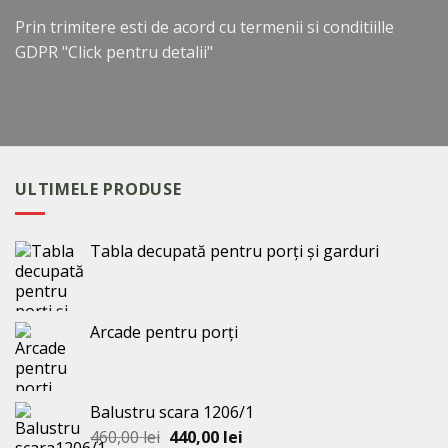
Prin trimitere esti de acord cu termenii si conditiille
GDPR
"Click pentru detalii"
ULTIMELE PRODUSE
Tabla decupată pentru porți și garduri
Arcade pentru porți
Balustru scara 1206/1
Prețul
Prețul
460,00
lei
440,00
lei