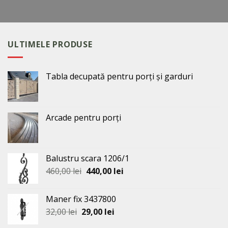
ULTIMELE PRODUSE
Tabla decupată pentru porți și garduri
Arcade pentru porți
Balustru scara 1206/1
Prețul
Prețul
460,00
lei
440,00
lei
inițial
curent
a
este:
Maner fix 3437800
fost:
440,00 lei.
Prețul
Prețul
32,00
lei
29,00
lei
460,00 lei.
inițial
curent