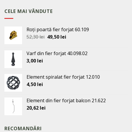
a
este:
fost:
29,00 lei.
CELE MAI VÂNDUTE
32,00 lei.
Roți poartă fier forjat 60.109
Prețul
Prețul
52,30
lei
49,50
lei
inițial
curent
a
este:
Varf din fier forjat 40.098.02
fost:
49,50 lei.
3,00
lei
52,30 lei.
Element spiralat fier forjat 12.010
4,50
lei
Element din fier forjat balcon 21.622
20,62
lei
RECOMANDĂRI