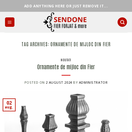
Skip
ADD ANYTHING HERE OR JUST REMOVE IT...
to
content
TAG ARCHIVES:
ORNAMENTE DE MIJLOC DIN FIER
NOUTATI
Ornamente de mijloc din Fier
POSTED ON
2 AUGUST 2024
BY
ADMINISTRATOR
02
aug.