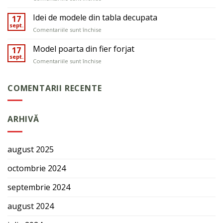
garduri
Pergole
demontabile
Idei de modele din tabla decupata
17
sept.
pentru
Comentariile sunt închise
Idei
de
Model poarta din fier forjat
17
modele
sept.
pentru
Comentariile sunt închise
din
Model
tabla
poarta
decupata
din
COMENTARII RECENTE
fier
forjat
ARHIVĂ
august 2025
octombrie 2024
septembrie 2024
august 2024