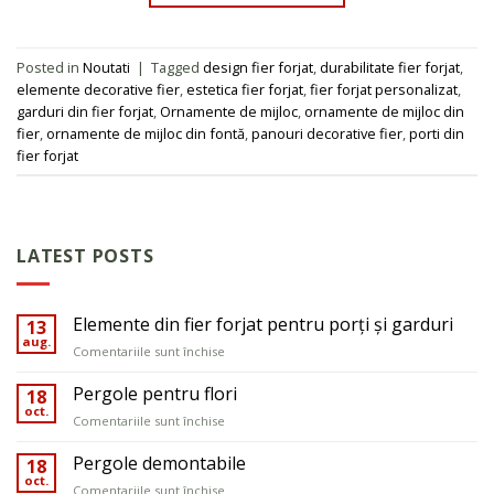
Posted in
Noutati
|
Tagged
design fier forjat
,
durabilitate fier forjat
,
elemente decorative fier
,
estetica fier forjat
,
fier forjat personalizat
,
garduri din fier forjat
,
Ornamente de mijloc
,
ornamente de mijloc din
fier
,
ornamente de mijloc din fontă
,
panouri decorative fier
,
porti din
fier forjat
LATEST POSTS
Elemente din fier forjat pentru porți și garduri
13
aug.
pentru
Comentariile sunt închise
Elemente
din
Pergole pentru flori
18
fier
oct.
pentru
Comentariile sunt închise
forjat
Pergole
pentru
pentru
Pergole demontabile
18
porți
flori
oct.
și
pentru
Comentariile sunt închise