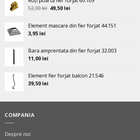
Roți poartă fier forjat 60.109
Prețul
Prețul
52,30
lei
49,50
lei
inițial
curent
a
este:
Element mascare din fier forjat 44.151
fost:
49,50 lei.
3,95
lei
52,30 lei.
Bara amprentata din fier forjat 32.003
11,00
lei
Element fier forjat balcon 21.546
39,50
lei
COMPANIA
Despre noi