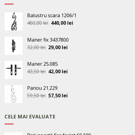
Balustru scara 1206/1
Prețul
Prețul
460,00
lei
440,00
lei
inițial
curent
a
este:
Maner fix 3437800
fost:
440,00 lei.
Prețul
Prețul
32,00
lei
29,00
lei
460,00 lei.
inițial
curent
a
este:
Maner 25.085
fost:
29,00 lei.
Prețul
Prețul
43,50
lei
42,00
lei
32,00 lei.
inițial
curent
a
este:
Panou 21.229
fost:
42,00 lei.
Prețul
Prețul
59,50
lei
57,50
lei
43,50 lei.
inițial
curent
a
este:
fost:
57,50 lei.
CELE MAI EVALUATE
59,50 lei.