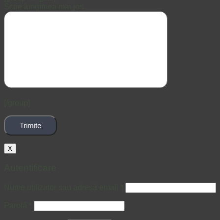
Scrie lungimea mai jos
[/group]
X
Autentificare
Nume utilizator sau adresă email
*
Parolă
*