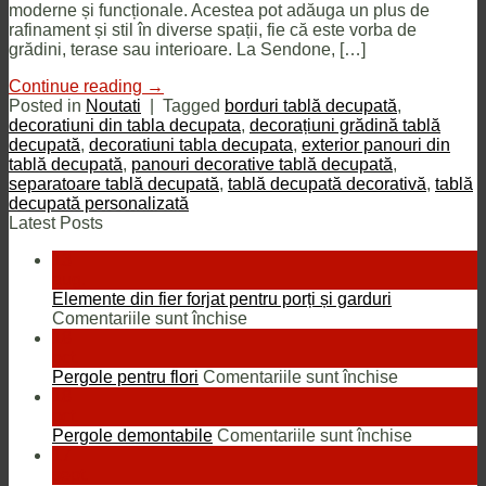
moderne și funcționale. Acestea pot adăuga un plus de
rafinament și stil în diverse spații, fie că este vorba de
grădini, terase sau interioare. La Sendone, […]
Continue reading
→
Posted in
Noutati
|
Tagged
borduri tablă decupată
,
decoratiuni din tabla decupata
,
decorațiuni grădină tablă
decupată
,
decoratiuni tabla decupata
,
exterior panouri din
tablă decupată
,
panouri decorative tablă decupată
,
separatoare tablă decupată
,
tablă decupată decorativă
,
tablă
decupată personalizată
Latest Posts
13
aug.
Elemente din fier forjat pentru porți și garduri
pentru
Comentariile sunt închise
Elemente
18
din
oct.
fier
pentru
Pergole pentru flori
Comentariile sunt închise
forjat
Pergole
18
pentru
pentru
oct.
porți
flori
pentru
Pergole demontabile
Comentariile sunt închise
și
Pergole
17
garduri
demontab
sept.