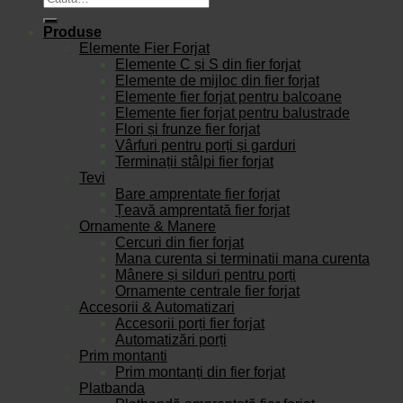
după:
Produse
Elemente Fier Forjat
Elemente C și S din fier forjat
Elemente de mijloc din fier forjat
Elemente fier forjat pentru balcoane
Elemente fier forjat pentru balustrade
Flori și frunze fier forjat
Vârfuri pentru porți și garduri
Terminații stâlpi fier forjat
Tevi
Bare amprentate fier forjat
Țeavă amprentată fier forjat
Ornamente & Manere
Cercuri din fier forjat
Mana curenta si terminatii mana curenta
Mânere și silduri pentru porți
Ornamente centrale fier forjat
Accesorii & Automatizari
Accesorii porți fier forjat
Automatizări porți
Prim montanti
Prim montanți din fier forjat
Platbanda