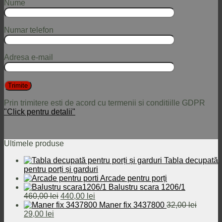
Nume
Numar telefon
Adresa e-mail
Prin trimitere esti de acord cu termenii si conditiille GDPR
"Click pentru detalii"
Ultimele produse
Tabla decupată
pentru porți și garduri
Arcade pentru porți
Balustru scara 1206/1
Prețul
Prețul
460,00
lei
440,00
lei
inițial
curent
Maner fix 3437800
32,00
lei
Prețul
Prețul
a
este:
29,00
lei