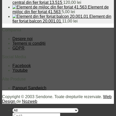
central din fier forjat 13.515
120,00
lei
Element de
mijloc din fier forjat 41.563
5,00
lei
Element din
fier forjat balcon 20.001.01
11,00
lei
Compania
Despre noi
Termeni și condiții
GDPR
Social Media
Facebook
Youtube
Alte Produse
Panouri Sandwich
Copyright © 2003 Sendone. Toate drepturile rezervate.
Web
Design
de
Nozweb
Caută