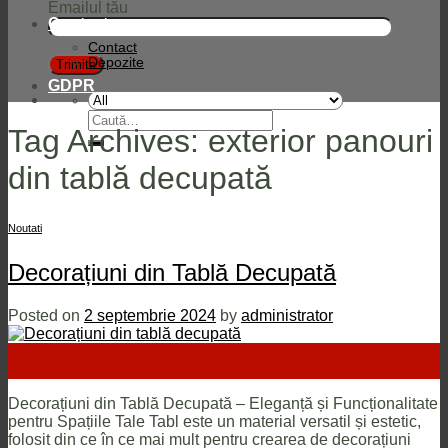
Emailul tău
Contact
Contact
Depozite
GDPR
Caută
Tag Archives:
exterior panouri
după:
din tablă decupată
Noutati
Decorațiuni din Tablă Decupată
Posted on
2 septembrie 2024
by
administrator
02
sept.
Decorațiuni din Tablă Decupată – Eleganță și Funcționalitate
pentru Spațiile Tale Tabl este un material versatil și estetic,
folosit din ce în ce mai mult pentru crearea de decorațiuni