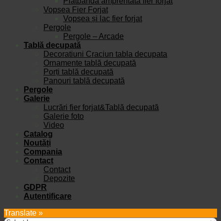
Platbandă amprentată fier forjat
Vopsea Fier Forjat
Vopsea și lac fier forjat
Pergole
Pergole – Arcade
Tablă decupată
Decoratiuni Craciun tabla decupata
Ornamente tablă decupată
Porți tablă decupată
Panouri tablă decupată
Pergole
Galerie
Lucrări fier forjat&Tablă decupată
Galerie foto
Video
Catalog
Noutăți
Compania
Contact
Contact
Depozite
GDPR
Autentificare
Translate »