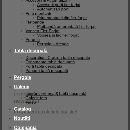
Accesorii & Automatizari
Accesorii porți fier forjat
Automatizări porți
Prim montanti
Prim montanți din fier forjat
Platbanda
Platbandă amprentată fier forjat
Vopsea Fier Forjat
Vopsea și lac fier forjat
Pergole
Pergole – Arcade
Tablă decupată
Decoratiuni Craciun tabla decupata
Ornamente tablă decupată
Porți tablă decupată
Panouri tablă decupată
Pergole
Galerie
Înregistrează-te la
Lucrări fier forjat&Tablă decupată
Galerie foto
newsletter
Video
Catalog
Fi la curent cu ofertele noastre!
Noutăți
Compania