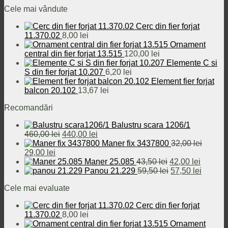
inițial
curent
fost:
440,00 lei.
Cele mai vândute
a
este:
460,00 lei.
fost:
29,00 lei.
Cerc din fier forjat
32,00 lei.
11.370.02
8,00
lei
Ornament
central din fier forjat 13.515
120,00
lei
Elemente C si
S din fier forjat 10.207
6,20
lei
Element fier forjat
balcon 20.102
13,67
lei
Recomandări
Balustru scara 1206/1
Prețul
Prețul
460,00
lei
440,00
lei
inițial
curent
Maner fix 3437800
32,00
lei
Prețul
Prețul
a
este:
29,00
lei
inițial
curent
fost:
440,00 lei.
Prețul
Prețul
Maner 25.085
43,50
lei
42,00
lei
a
este:
460,00 lei.
inițial
Prețul
curent
Prețul
Panou 21.229
59,50
lei
57,50
lei
fost:
29,00 lei.
a
inițial
este:
curent
Cele mai evaluate
32,00 lei.
fost:
a
42,00 le
este:
43,50 lei.
fost:
57,50 le
Cerc din fier forjat
59,50 lei.
11.370.02
8,00
lei
Ornament