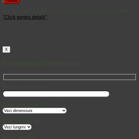
Prin trimitere esti de acord cu termenii si conditiille GDPR
"Click pentru detalii"
X
Completeaza formularul
Numarul de telefon
Alege dimensiuni din lista
Lungimea arcadei
[group lungimi]