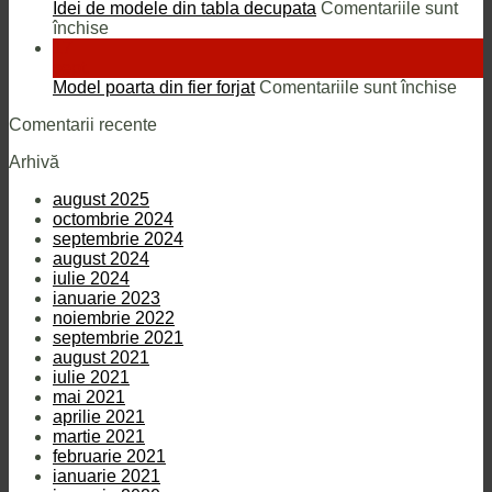
Idei de modele din tabla decupata
Comentariile sunt
pentru
închise
Idei
17
de
sept.
modele
pent
Model poarta din fier forjat
Comentariile sunt închise
din
Mod
Comentarii recente
tabla
poar
decupata
din
Arhivă
fier
forja
august 2025
octombrie 2024
septembrie 2024
august 2024
iulie 2024
ianuarie 2023
noiembrie 2022
septembrie 2021
august 2021
iulie 2021
mai 2021
aprilie 2021
martie 2021
februarie 2021
ianuarie 2021