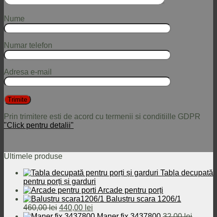
Nume
Numar telefon
Adresa e-mail
Prin trimitere esti de acord cu termenii si conditiille GDPR
"Click pentru detalii"
Ultimele produse
Tabla decupată
pentru porți și garduri
Arcade pentru porți
Balustru scara 1206/1
Prețul
Prețul
460,00
lei
440,00
lei
inițial
curent
Maner fix 3437800
32,00
lei