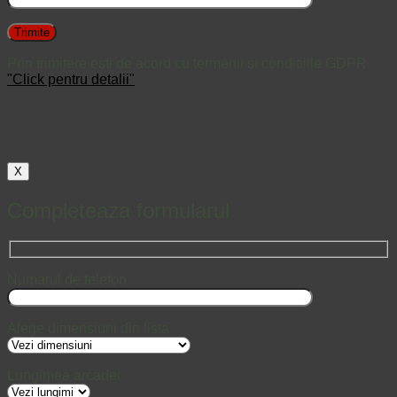
Prin trimitere esti de acord cu termenii si conditiille GDPR
"Click pentru detalii"
X
Completeaza formularul
Numarul de telefon
Alege dimensiuni din lista
Lungimea arcadei