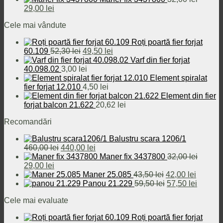
Prețul
Prețul
a
este:
29,00
lei
inițial
curent
fost:
440,00 lei.
Cele mai vândute
a
este:
460,00 lei.
fost:
29,00 lei.
Roți poartă fier forjat
32,00 lei.
Prețul
Prețul
60.109
52,30
lei
49,50
lei
inițial
curent
Varf din fier forjat
a
este:
40.098.02
3,00
lei
fost:
49,50 lei.
Element spiralat
52,30 lei.
fier forjat 12.010
4,50
lei
Element din fier
forjat balcon 21.622
20,62
lei
Recomandări
Balustru scara 1206/1
Prețul
Prețul
460,00
lei
440,00
lei
inițial
curent
Maner fix 3437800
32,00
lei
Prețul
Prețul
a
este:
29,00
lei
inițial
curent
fost:
440,00 lei.
Prețul
Prețul
Maner 25.085
43,50
lei
42,00
lei
a
este:
460,00 lei.
inițial
Prețul
curent
Prețul
Panou 21.229
59,50
lei
57,50
lei
fost:
29,00 lei.
a
inițial
este:
curent
Cele mai evaluate
32,00 lei.
fost:
a
42,00 le
este:
43,50 lei.
fost:
57,50 le
Roți poartă fier forjat
59,50 lei.