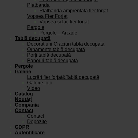
Platbanda
Platbandă amprentată fier forjat
Vopsea Fier Forjat
Vopsea și lac fier forjat
Pergole
Pergole – Arcade
Tablă decupată
Decoratiuni Craciun tabla decupata
Ornamente tablă decupată
Porți tablă decupată
Panouri tablă decupată
Pergole
Galerie
Lucrări fier forjat&Tablă decupată
Galerie foto
Video
Catalog
Noutăți
Compania
Contact
Contact
Depozite
GDPR
Autentificare