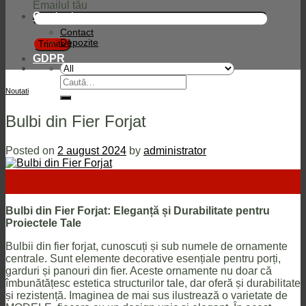
Emailul tău
Contact
Contact
Depozite
GDPR
Caută
după:
Noutati
Bulbi din Fier Forjat
Posted on
2 august 2024
by
administrator
02
aug.
Bulbi din Fier Forjat: Eleganță și Durabilitate pentru
Proiectele Tale
Bulbii din fier forjat, cunoscuți și sub numele de ornamente
centrale. Sunt elemente decorative esențiale pentru porți,
garduri și panouri din fier. Aceste ornamente nu doar că
îmbunătățesc estetica structurilor tale, dar oferă și durabilitate
și rezistență. Imaginea de mai sus ilustrează o varietate de