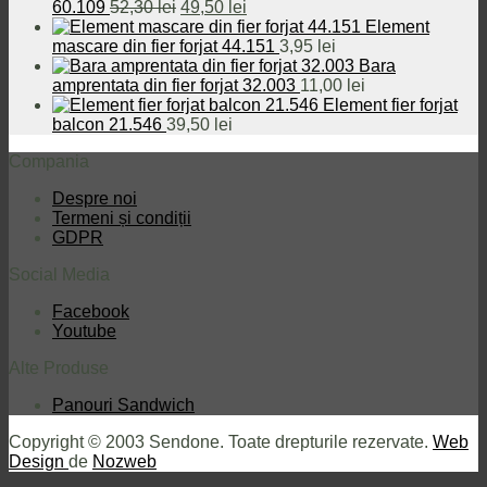
Prețul
Prețul
60.109
52,30
lei
49,50
lei
inițial
curent
Element
a
este:
mascare din fier forjat 44.151
3,95
lei
fost:
49,50 lei.
Bara
52,30 lei.
amprentata din fier forjat 32.003
11,00
lei
Element fier forjat
balcon 21.546
39,50
lei
Compania
Despre noi
Termeni și condiții
GDPR
Social Media
Facebook
Youtube
Alte Produse
Panouri Sandwich
Copyright © 2003 Sendone. Toate drepturile rezervate.
Web
Design
de
Nozweb