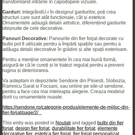
transformând intrările în capodopere vizuale.
Garduri:
IntegrândU-i în designul gardurilor, poți crea
structuri care sunt atât funcționale, cât și estetice.
Ornamentele adaugă detalii artistice, diferențiind gardurile
obișnuite de cele decorative.
Panouri Decorative:
Panourile din fier forjat decorate cu
bulbi pot fi utilizate pentru a împărți spațiile sau pentru a
adăuga detalii decorative în grădini și alte spații exterioare.
Pentru a menține ornamentele în cea mai bună formă,
asigură-te că le cureți și le tratezi regulat pentru a preveni
rugina și deteriorarea.
Va asteptam in depozitele Sendone din Ploiesti, Slobozia,
Ramnicu Sarat si Focsani, sau online pe site-ul sendone,
pentru a face cea mai inteleapta alegere. Creaza modelul
dorit cu ornamentele noaste.
https://sendone.ro/categorie-produs/elemente-de-mijloc-din-
fier-forjat/page/2/
This entry was posted in
Noutati
and tagged
bulbi din fier
forjat
,
design fier forjat
,
durabilitate fier forjat
,
elemente
decorative fier
,
estetica fier forjat
,
fier forjat personalizat
,