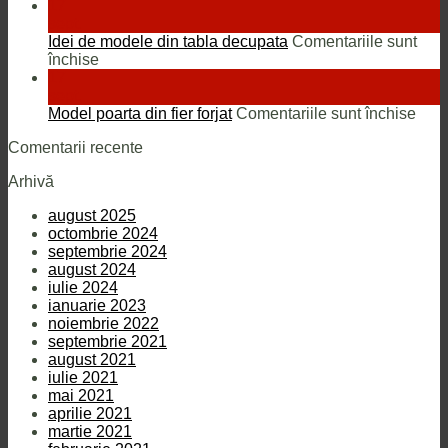
și
Pergole
17
garduri
demontab
sept.
Idei de modele din tabla decupata
Comentariile sunt
pentru
închise
Idei
17
de
sept.
modele
pent
Model poarta din fier forjat
Comentariile sunt închise
din
Mod
Comentarii recente
tabla
poar
decupata
din
Arhivă
fier
forja
august 2025
octombrie 2024
septembrie 2024
august 2024
iulie 2024
ianuarie 2023
noiembrie 2022
septembrie 2021
august 2021
iulie 2021
mai 2021
aprilie 2021
martie 2021