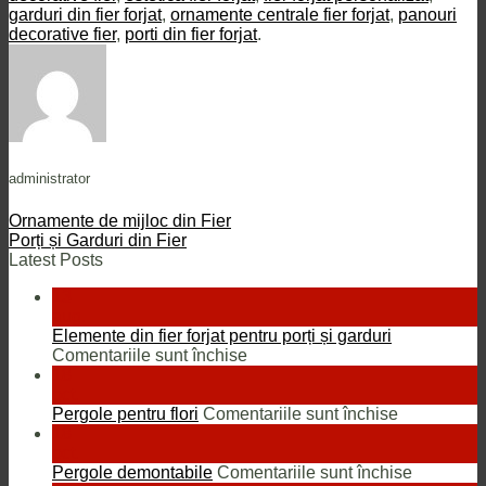
garduri din fier forjat
,
ornamente centrale fier forjat
,
panouri
decorative fier
,
porti din fier forjat
.
administrator
Ornamente de mijloc din Fier
Porți și Garduri din Fier
Latest Posts
13
aug.
Elemente din fier forjat pentru porți și garduri
pentru
Comentariile sunt închise
Elemente
18
din
oct.
fier
pentru
Pergole pentru flori
Comentariile sunt închise
forjat
Pergole
18
pentru
pentru
oct.
porți
flori
pentru
Pergole demontabile
Comentariile sunt închise