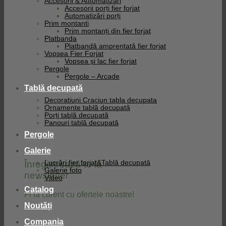
Accesorii & Automatizari
Accesorii porți fier forjat
Automatizări porți
Prim montanti
Prim montanți din fier forjat
Platbanda
Platbandă amprentată fier forjat
Vopsea Fier Forjat
Vopsea și lac fier forjat
Pergole
Pergole – Arcade
Tablă decupată
Decoratiuni Craciun tabla decupata
Ornamente tablă decupată
Porți tablă decupată
Panouri tablă decupată
Pergole
Galerie
Înregistrează-te la
Lucrări fier forjat&Tablă decupată
Galerie foto
newsletter
Video
Catalog
Fi la curent cu ofertele noastre!
Noutăți
Compania