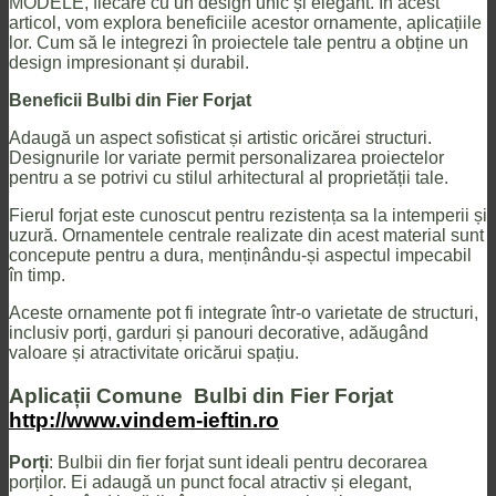
MODELE
, fiecare cu un design unic și elegant. În acest
articol, vom explora beneficiile acestor ornamente, aplicațiile
lor. Cum să le integrezi în proiectele tale pentru a obține un
design impresionant și durabil.
Beneficii Bulbi din Fier Forjat
Adaugă un aspect sofisticat și artistic oricărei structuri.
Designurile lor variate permit personalizarea proiectelor
pentru a se potrivi cu stilul arhitectural al proprietății tale.
Fierul forjat este cunoscut pentru rezistența sa la intemperii și
uzură. Ornamentele centrale realizate din acest material sunt
concepute pentru a dura, menținându-și aspectul impecabil
în timp.
Aceste ornamente pot fi integrate într-o varietate de structuri,
inclusiv porți, garduri și panouri decorative, adăugând
valoare și atractivitate oricărui spațiu.
Aplicații Comune Bulbi din Fier Forjat
http://www.vindem-ieftin.ro
Porți
: Bulbii din fier forjat sunt ideali pentru decorarea
porților. Ei adaugă un punct focal atractiv și elegant,