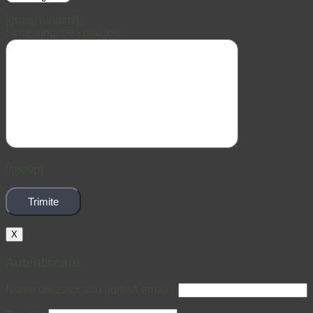
[group lungimi]
Scrie lungimea mai jos
[/group]
X
Autentificare
Nume utilizator sau adresă email
*