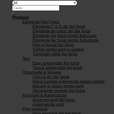
Caută
după:
Produse
Elemente Fier Forjat
Elemente C și S din fier forjat
Elemente de mijloc din fier forjat
Elemente fier forjat pentru balcoane
Elemente fier forjat pentru balustrade
Flori și frunze fier forjat
Vârfuri pentru porți și garduri
Terminații stâlpi fier forjat
Tevi
Bare amprentate fier forjat
Țeavă amprentată fier forjat
Ornamente & Manere
Cercuri din fier forjat
Mana curenta si terminatii mana curenta
Mânere și silduri pentru porți
Ornamente centrale fier forjat
Accesorii & Automatizari
Accesorii porți fier forjat
Automatizări porți
Prim montanti
Prim montanți din fier forjat