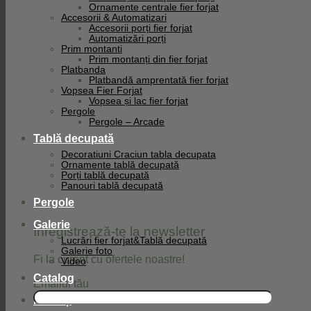
Ornamente centrale fier forjat
Facebook
Accesorii & Automatizari
Accesorii porți fier forjat
Automatizări porți
Prim montanti
Prim montanți din fier forjat
Platbanda
Platbandă amprentată fier forjat
Vopsea Fier Forjat
Vopsea și lac fier forjat
Pergole
Pergole – Arcade
Tablă decupată
Decoratiuni Craciun tabla decupata
Ornamente tablă decupată
Porți tablă decupată
Panouri tablă decupată
Pergole
Galerie
Înregistrează-te la newsletter
Lucrări fier forjat&Tablă decupată
Galerie foto
Fi la curent cu ofertele noastre!
Video
Catalog
Emailul tău
Noutăți