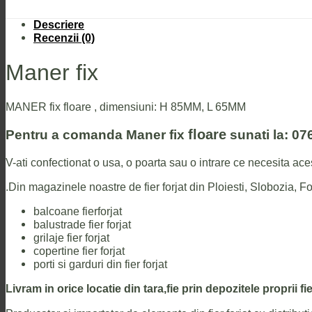
Descriere
Recenzii (0)
Maner fix
MANER fix floare , dimensiuni: H 85MM, L 65MM
floare
Pentru a comanda Maner fix
sunati la: 07
V-ati confectionat o usa, o poarta sau o intrare ce necesita ac
.Din magazinele noastre de fier forjat din Ploiesti, Slobozia,
balcoane fierforjat
balustrade fier forjat
grilaje fier forjat
copertine fier forjat
porti si garduri din fier forjat
Livram in orice locatie din tara,fie prin depozitele proprii