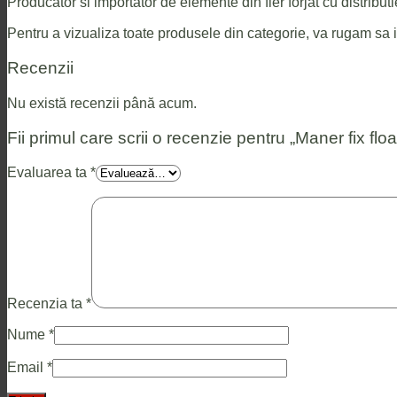
Producator si importator de elemente din fier forjat cu distributie
Pentru a vizualiza toate produsele din categorie, va rugam sa i
Recenzii
Nu există recenzii până acum.
Fii primul care scrii o recenzie pentru „Maner fix floa
Evaluarea ta
*
Recenzia ta
*
Nume
*
Email
*