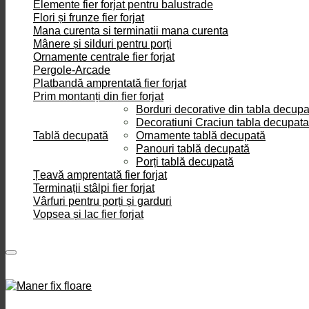
Elemente fier forjat pentru balustrade
Flori și frunze fier forjat
Mana curenta si terminatii mana curenta
Mânere și silduri pentru porți
Ornamente centrale fier forjat
Pergole-Arcade
Platbandă amprentată fier forjat
Prim montanți din fier forjat
Borduri decorative din tabla decupa
Decoratiuni Craciun tabla decupata
Tablă decupată
Ornamente tablă decupată
Panouri tablă decupată
Porți tablă decupată
Țeavă amprentată fier forjat
Terminații stâlpi fier forjat
Vârfuri pentru porți și garduri
Vopsea și lac fier forjat