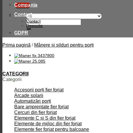
Compania
Contact
Caută
Contact
după:
Depozite
GDPR
Prima pagină
/
Mânere și silduri pentru porți
CATEGORII
Categorii
Accesorii porți fier forjat
Arcade solarii
Automatizări porți
Bare amprentate fier forjat
Cercuri din fier forjat
Elemente C și S din fier forjat
Elemente de mijloc din fier forjat
Elemente fier forjat pentru balcoane