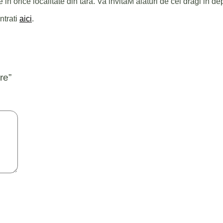
 in orice localitate din tara. Va invitaM alaturi de cei dragi in dep
ntrati
aici
.
re”