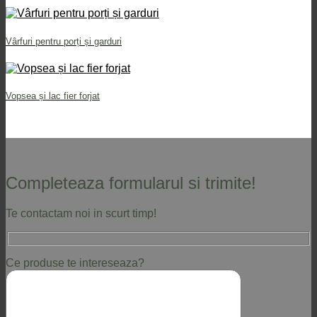
Vârfuri pentru porți și garduri
Vopsea și lac fier forjat
Completeaza formularul si trimite!
Te contactam noi in scurt timp!
Ce produse te intereseaza?