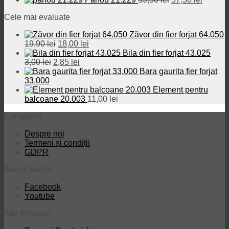
fost:
29,00 lei.
a
inițial
este:
curent
Cele mai evaluate
32,00 lei.
fost:
a
42,00 le
este:
43,50 lei.
fost:
57,50 le
Zăvor din fier forjat 64.050
59,50 lei.
Prețul
Prețul
19,90
lei
18,00
lei
inițial
curent
Bila din fier forjat 43.025
Prețul
a
Prețul
este:
3,00
lei
2,85
lei
inițial
fost:
curent
18,00 lei.
Bara gaurita fier forjat
a
19,90 lei.
este:
33.000
fost:
2,85 lei.
Element pentru
3,00 lei.
balcoane 20.003
11,00
lei
Compania
Despre noi
Termeni și condiții
GDPR
Social Media
Facebook
Youtube
Alte Produse