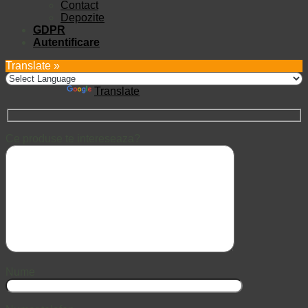
Contact
Depozite
GDPR
Autentificare
Translate »
Powered by
Translate
Ce produse te intereseaza?
Nume