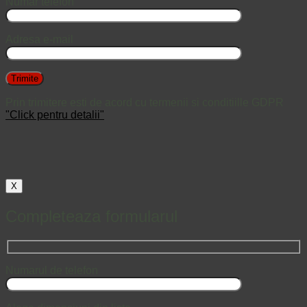
Numar telefon
Adresa e-mail
Prin trimitere esti de acord cu termenii si conditiille GDPR
"Click pentru detalii"
X
Completeaza formularul
Numarul de telefon