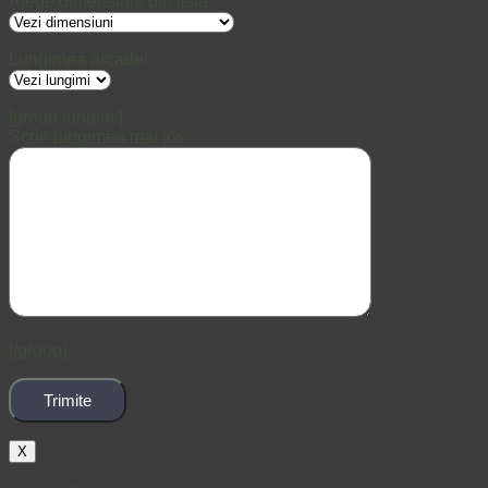
Alege dimensiuni din lista
Lungimea arcadei
[group lungimi]
Scrie lungimea mai jos
[/group]
X