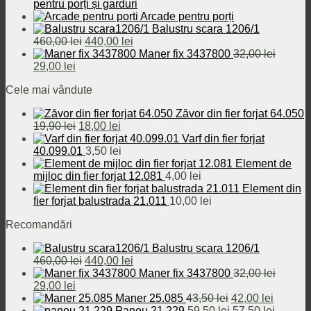
pentru porți și garduri
Arcade pentru porți
Balustru scara 1206/1
Prețul
Prețul
460,00
lei
440,00
lei
inițial
curent
Maner fix 3437800
32,00
lei
Prețul
Prețul
a
este:
29,00
lei
inițial
curent
fost:
440,00 lei.
Cele mai vândute
a
este:
460,00 lei.
fost:
29,00 lei.
Zăvor din fier forjat 64.050
32,00 lei.
Prețul
Prețul
19,90
lei
18,00
lei
inițial
curent
Varf din fier forjat
a
este:
40.099.01
3,50
lei
fost:
18,00 lei.
Element de
19,90 lei.
mijloc din fier forjat 12.081
4,00
lei
Element din
fier forjat balustrada 21.011
10,00
lei
Recomandări
Balustru scara 1206/1
Prețul
Prețul
460,00
lei
440,00
lei
inițial
curent
Maner fix 3437800
32,00
lei
Prețul
Prețul
a
este:
29,00
lei
inițial
curent
fost:
440,00 lei.
Prețul
Prețul
Maner 25.085
43,50
lei
42,00
lei
a
este:
460,00 lei.
inițial
Prețul
curent
Prețul
Panou 21.229
59,50
lei
57,50
lei