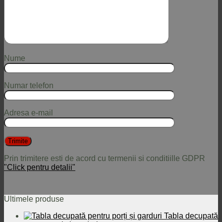
Nume
Numar telefon
Adresa e-mail
Prin trimitere esti de acord cu termenii si conditiille GDPR
"Click pentru detalii"
Ultimele produse
Tabla decupată