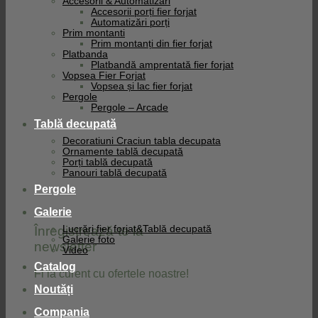
Accesorii & Automatizari
Accesorii porți fier forjat
Automatizări porți
Prim montanti
Prim montanți din fier forjat
Platbanda
Platbandă amprentată fier forjat
Vopsea Fier Forjat
Vopsea și lac fier forjat
Pergole
Pergole – Arcade
Tablă decupată
Decoratiuni Craciun tabla decupata
Ornamente tablă decupată
Porți tablă decupată
Panouri tablă decupată
Pergole
Galerie
Înregistrează-te la
Lucrări fier forjat&Tablă decupată
Galerie foto
newsletter
Video
Catalog
Fi la curent cu ofertele noastre!
Noutăți
Compania