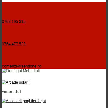
0768 195 315
0764 477 523
comenzi@sendone.ro
Arcade solarii