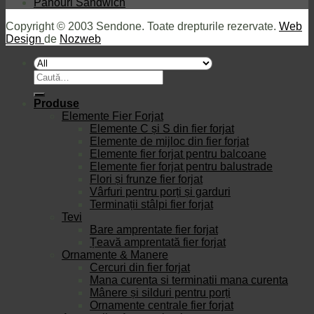
Panouri Sandwich
Copyright © 2003 Sendone. Toate drepturile rezervate.
Web
Design
de
Nozweb
Caută
după:
Produse
Elemente Fier Forjat
Elemente C și S din fier forjat
Elemente de mijloc din fier forjat
Elemente fier forjat pentru balcoane
Elemente fier forjat pentru balustrade
Flori și frunze fier forjat
Vârfuri pentru porți și garduri
Terminații stâlpi fier forjat
Tevi
Bare amprentate fier forjat
Țeavă amprentată fier forjat
Ornamente & Manere
Cercuri din fier forjat
Mana curenta si terminatii mana curenta
Mânere și silduri pentru porți
Ornamente centrale fier forjat