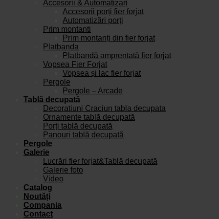
Accesorii & Automatizari
Accesorii porți fier forjat
Automatizări porți
Prim montanti
Prim montanți din fier forjat
Platbanda
Platbandă amprentată fier forjat
Vopsea Fier Forjat
Vopsea și lac fier forjat
Pergole
Pergole – Arcade
Tablă decupată
Decoratiuni Craciun tabla decupata
Ornamente tablă decupată
Porți tablă decupată
Panouri tablă decupată
Pergole
Galerie
Lucrări fier forjat&Tablă decupată
Galerie foto
Video
Catalog
Noutăți
Compania
Contact