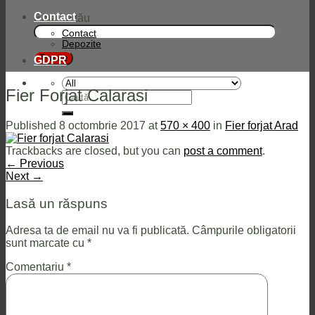
Contact
Emailul tău
Contact
Depozite
GDPR
Fier Forjat Calarasi
Caută
după:
Published
8 octombrie 2017
at
570 × 400
in
Fier forjat Arad
Trackbacks are closed, but you can
post a comment
.
←
Previous
Next
→
Lasă un răspuns
Adresa ta de email nu va fi publicată.
Câmpurile obligatorii
sunt marcate cu
*
Comentariu
*