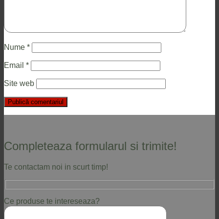
Nume
*
Email
*
Site web
Completeaza formularul si trimite!
Te contactam noi in scurt timp!
Ce produse te intereseaza?