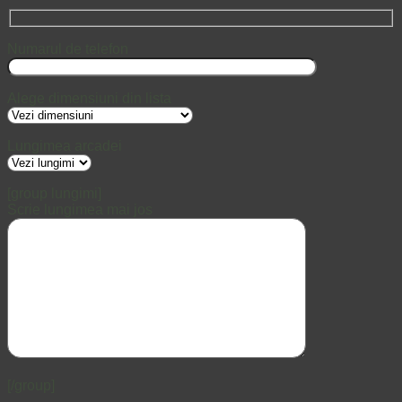
Numarul de telefon
Alege dimensiuni din lista
Lungimea arcadei
[group lungimi]
Scrie lungimea mai jos
[/group]