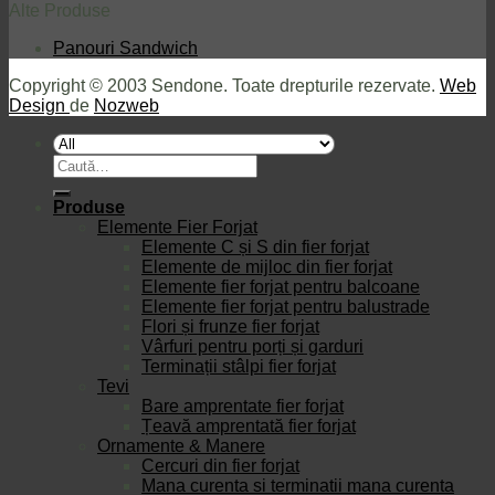
Alte Produse
Panouri Sandwich
Copyright © 2003 Sendone. Toate drepturile rezervate.
Web
Design
de
Nozweb
Caută
după:
Produse
Elemente Fier Forjat
Elemente C și S din fier forjat
Elemente de mijloc din fier forjat
Elemente fier forjat pentru balcoane
Elemente fier forjat pentru balustrade
Flori și frunze fier forjat
Vârfuri pentru porți și garduri
Terminații stâlpi fier forjat
Tevi
Bare amprentate fier forjat
Țeavă amprentată fier forjat
Ornamente & Manere
Cercuri din fier forjat
Mana curenta si terminatii mana curenta