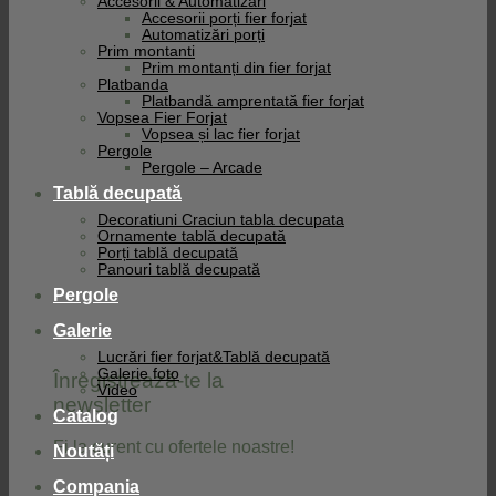
Accesorii & Automatizari
Accesorii porți fier forjat
Automatizări porți
Prim montanti
Prim montanți din fier forjat
Platbanda
Platbandă amprentată fier forjat
Vopsea Fier Forjat
Vopsea și lac fier forjat
Pergole
Pergole – Arcade
Tablă decupată
Decoratiuni Craciun tabla decupata
Ornamente tablă decupată
Porți tablă decupată
Panouri tablă decupată
Pergole
Galerie
Lucrări fier forjat&Tablă decupată
Galerie foto
Înregistrează-te la
Video
newsletter
Catalog
Fi la curent cu ofertele noastre!
Noutăți
Compania