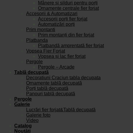
Mânere și silduri pentru porți
Ornamente centrale fier forjat
Accesorii & Automatizari
Accesorii porți fier forjat
Automatizări porți
Prim montanti
Prim montanți din fier forjat
Platbanda
Platbandă amprentată fier forjat
Vopsea Fier Forjat
Vopsea și lac fier forjat
Pergole
Pergole – Arcade
Tablă decupată
Decoratiuni Craciun tabla decupata
Ornamente tablă decupată
Porți tablă decupată
Panouri tablă decupată
Pergole
Galerie
Lucrări fier forjat&Tablă decupată
Galerie foto
Video
Catalog
Noutăți