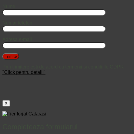
Nume
Numar telefon
Adresa e-mail
Prin trimitere esti de acord cu termenii si conditiille GDPR
"Click pentru detalii"
X
Completeaza formularul