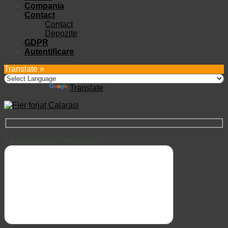
Compania
Contact
Contact
Depozite
GDPR
Autentificare
Translate »
Powered by
Translate
Ce produse te intereseaza?