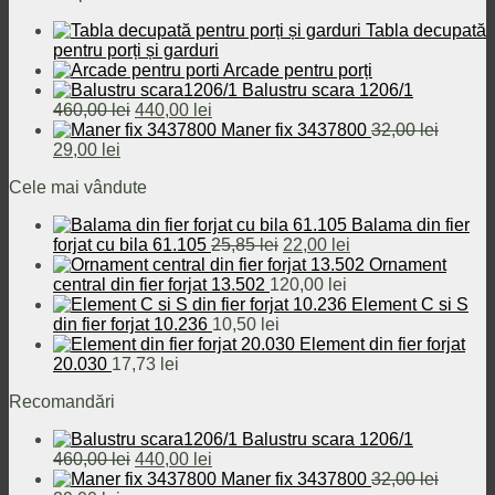
Tabla decupată
pentru porți și garduri
Arcade pentru porți
Balustru scara 1206/1
Prețul
Prețul
460,00
lei
440,00
lei
inițial
curent
Maner fix 3437800
32,00
lei
Prețul
Prețul
a
este:
29,00
lei
inițial
curent
fost:
440,00 lei.
Cele mai vândute
a
este:
460,00 lei.
fost:
29,00 lei.
Balama din fier
32,00 lei.
Prețul
Prețul
forjat cu bila 61.105
25,85
lei
22,00
lei
inițial
curent
Ornament
a
este:
central din fier forjat 13.502
120,00
lei
fost:
22,00 lei.
Element C si S
25,85 lei.
din fier forjat 10.236
10,50
lei
Element din fier forjat
20.030
17,73
lei
Recomandări
Balustru scara 1206/1
Prețul
Prețul
460,00
lei
440,00
lei
inițial
curent
Maner fix 3437800
32,00
lei