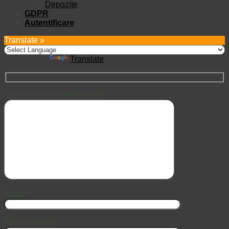
Depozite
GDPR
Autentificare
Translate »
Powered by
Translate
Ce produse te intereseaza?
Nume
Numar telefon