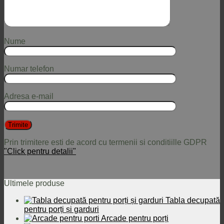
Nume
Numar telefon
Adresa e-mail
Prin trimitere esti de acord cu termenii si conditiille GDPR
"Click pentru detalii"
Ultimele produse
Tabla decupată
pentru porți și garduri
Arcade pentru porți