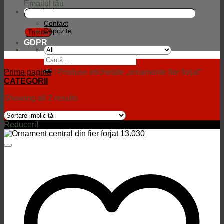
Emailul tău
Contact
Contact
Depozite
GDPR
Caută
după:
Prima pagină
/
Produse etichetate „ornamente fier forjat”
CATEGORII
Showing all 2 results
Reduceri!