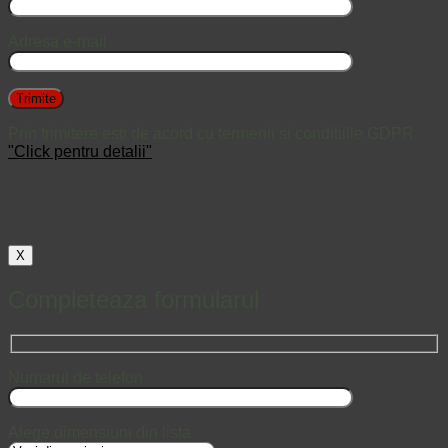
Adresa e-mail
Prin trimitere esti de acord cu termenii si conditiille GDPR
"Click pentru detalii"
X
Completeaza formularul
Numarul de telefon
Alege dimensiuni din lista