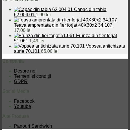
43,50 lei.
fost:
57,50 le
Capac din tabla
59,50 lei.
62.004.01
1,90
lei
Teava amprentata din fier forjat 40X30x2 34.107
17,00
lei
Frunza din fier forjat
51.061
1,49
lei
Vopsea antichizata
aurie 70.101
65,00
lei
Compania
Despre noi
Termeni și condiții
GDPR
Social Media
Facebook
Youtube
Alte Produse
Panouri Sandwich