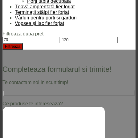
Porți tablă decupată
Țeavă amprentată fier forjat
Terminații stâlpi fier forjat
Vârfuri pentru porți și garduri
Vopsea și lac fier forjat
Filtrează după preț
Preț
Preț
minim
maxim
Filtrează
Completeaza formularul si trimite!
Te contactam noi in scurt timp!
Ce produse te intereseaza?