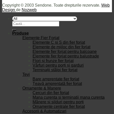
Copyright © 2003 Sendone. Toate drepturile rezervate.
Web
Design
de
Nozweb
Caută
după:
Produse
Elemente Fier Forjat
Elemente C și S din fier forjat
Elemente de mijloc din fier forjat
Elemente fier forjat pentru balcoane
Elemente fier forjat pentru balustrade
Flori și frunze fier forjat
Vârfuri pentru porți și garduri
Terminații stâlpi fier forjat
Tevi
Bare amprentate fier forjat
Țeavă amprentată fier forjat
Ornamente & Manere
Cercuri din fier forjat
Mana curenta si terminatii mana curenta
Mânere și silduri pentru porți
Ornamente centrale fier forjat
Accesorii & Automatizari