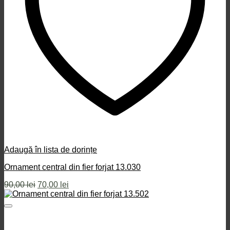
Adaugă în lista de dorințe
Ornament central din fier forjat 13.030
Prețul
Prețul
90,00
lei
70,00
lei
inițial
curent
a
este:
fost:
70,00 lei.
90,00 lei.