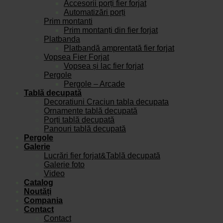
Accesorii porți fier forjat
Automatizări porți
Prim montanti
Prim montanți din fier forjat
Platbanda
Platbandă amprentată fier forjat
Vopsea Fier Forjat
Vopsea și lac fier forjat
Pergole
Pergole – Arcade
Tablă decupată
Decoratiuni Craciun tabla decupata
Ornamente tablă decupată
Porți tablă decupată
Panouri tablă decupată
Pergole
Galerie
Lucrări fier forjat&Tablă decupată
Galerie foto
Video
Catalog
Noutăți
Compania
Contact
Contact