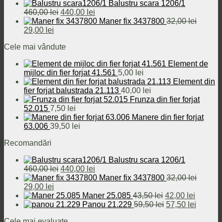
Balustru scara 1206/1
Prețul
Prețul
460,00
lei
440,00
lei
inițial
curent
Maner fix 3437800
32,00
lei
Prețul
Prețul
a
este:
29,00
lei
inițial
curent
fost:
440,00 lei.
Cele mai vândute
a
este:
460,00 lei.
fost:
29,00 lei.
Element de
32,00 lei.
mijloc din fier forjat 41.561
5,00
lei
Element din
fier forjat balustrada 21.113
40,00
lei
Frunza din fier forjat
52.015
7,50
lei
Manere din fier forjat
63.006
39,50
lei
Recomandări
Balustru scara 1206/1
Prețul
Prețul
460,00
lei
440,00
lei
inițial
curent
Maner fix 3437800
32,00
lei
Prețul
Prețul
a
este:
29,00
lei
inițial
curent
fost:
440,00 lei.
Prețul
Prețul
Maner 25.085
43,50
lei
42,00
lei
a
este:
460,00 lei.
inițial
Prețul
curent
Prețul
Panou 21.229
59,50
lei
57,50
lei
fost:
29,00 lei.
a
inițial
este:
curent
Cele mai evaluate
32,00 lei.
fost:
a
42,00 le
este: