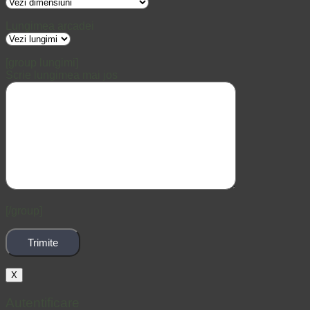
Lungimea arcadei
[group lungimi]
Scrie lungimea mai jos
[/group]
X
Autentificare