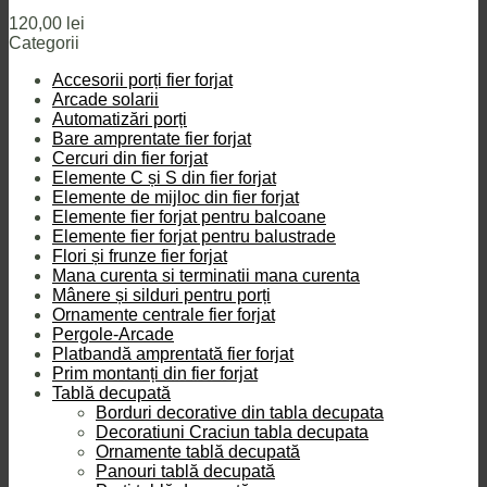
120,00
lei
Categorii
Accesorii porți fier forjat
Arcade solarii
Automatizări porți
Bare amprentate fier forjat
Cercuri din fier forjat
Elemente C și S din fier forjat
Elemente de mijloc din fier forjat
Elemente fier forjat pentru balcoane
Elemente fier forjat pentru balustrade
Flori și frunze fier forjat
Mana curenta si terminatii mana curenta
Mânere și silduri pentru porți
Ornamente centrale fier forjat
Pergole-Arcade
Platbandă amprentată fier forjat
Prim montanți din fier forjat
Tablă decupată
Borduri decorative din tabla decupata
Decoratiuni Craciun tabla decupata
Ornamente tablă decupată
Panouri tablă decupată