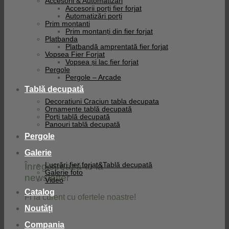
Accesorii & Automatizari
Accesorii porți fier forjat
Automatizări porți
Prim montanti
Prim montanți din fier forjat
Platbanda
Platbandă amprentată fier forjat
Vopsea Fier Forjat
Vopsea și lac fier forjat
Pergole
Pergole – Arcade
Tablă decupată
Decoratiuni Craciun tabla decupata
Ornamente tablă decupată
Porți tablă decupată
Panouri tablă decupată
Pergole
Galerie
Înregistrează-te la
Lucrări fier forjat&Tablă decupată
Galerie foto
newsletter
Video
Catalog
Fi la curent cu ofertele noastre!
Noutăți
Compania