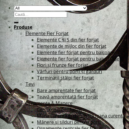
Caută
după:
Produse
Elemente Fier Forjat
Elemente C și S din fier forjat
Elemente de mijloc din fier forjat
Elemente fier forjat pentru balcoane
Elemente fier forjat pentru balustrade
Flori și frunze fier forjat
Vârfuri pentru porți și garduri
Terminații stâlpi fier forjat
Tevi
Bare amprentate fier forjat
Țeavă amprentată fier forjat
Ornamente & Manere
Cercuri din fier forjat
Mana curenta si terminatii mana curenta
Mânere și silduri pentru porți
Ornamente centrale fier forjat