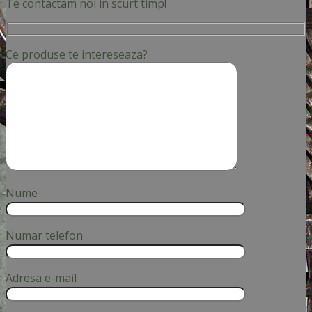
Te contactam noi in scurt timp!
Ce produse te intereseaza?
Nume
Numar telefon
Adresa e-mail