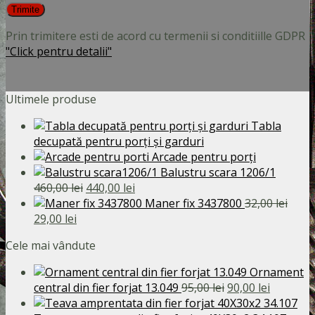
Prin trimitere esti de acord cu termenii si conditiille GDPR
"Click pentru detalii"
Ultimele produse
Tabla
decupată pentru porți și garduri
Arcade pentru porți
Balustru scara 1206/1
Prețul
Prețul
460,00
lei
440,00
lei
inițial
curent
Maner fix 3437800
32,00
lei
Prețul
Prețul
a
este:
29,00
lei
inițial
curent
fost:
440,00 lei.
Cele mai vândute
a
este:
460,00 lei.
fost:
29,00 lei.
Ornament
32,00 lei.
Prețul
Prețul
central din fier forjat 13.049
95,00
lei
90,00
lei
inițial
curent