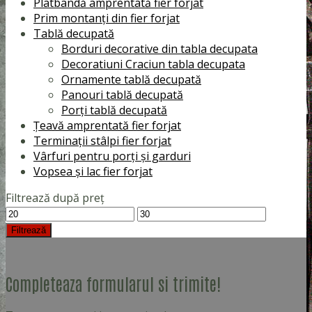
Platbandă amprentată fier forjat
Prim montanți din fier forjat
Tablă decupată
Borduri decorative din tabla decupata
Decoratiuni Craciun tabla decupata
Ornamente tablă decupată
Panouri tablă decupată
Porți tablă decupată
Țeavă amprentată fier forjat
Terminații stâlpi fier forjat
Vârfuri pentru porți și garduri
Vopsea și lac fier forjat
Filtrează după preț
Preț
Preț
minim
maxim
Filtrează
Completeaza formularul si trimite!