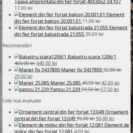
a
este:
Teava amprentata din fier forjat 40X30x2 34.107
fost:
90,00 lei.
17,00
lei
95,00 lei.
Element
din fier forjat balcon 20.001.01
11,00
lei
Element
din fier forjat balustrada 21.055
39,00
lei
Recomandări
Balustru scara 1206/1
Prețul
Prețul
460,00
lei
440,00
lei
inițial
curent
Maner fix 3437800
32,00
lei
Prețul
Prețul
a
este:
29,00
lei
inițial
curent
fost:
440,00 lei.
Prețul
Prețul
Maner 25.085
43,50
lei
42,00
lei
a
este:
460,00 lei.
Prețul
inițial
Prețul
curen
Panou 21.229
59,50
lei
57,50
lei
fost:
29,00 lei.
inițial
a
curent
este:
Cele mai evaluate
32,00 lei.
a
fost:
este:
42,00 l
fost:
43,50 lei.
57,50 l
Ornament
59,50 lei.
Prețul
Prețul
central din fier forjat 13.049
95,00
lei
90,00
lei
inițial
curent
Element de
a
este:
mijloc din fier forjat 12.081
4,00
lei