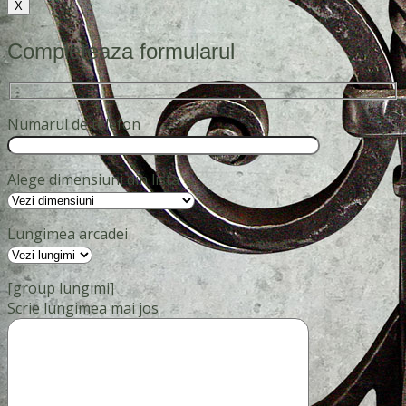
X
Completeaza formularul
Numarul de telefon
Alege dimensiuni din lista
Lungimea arcadei
[group lungimi]
Scrie lungimea mai jos