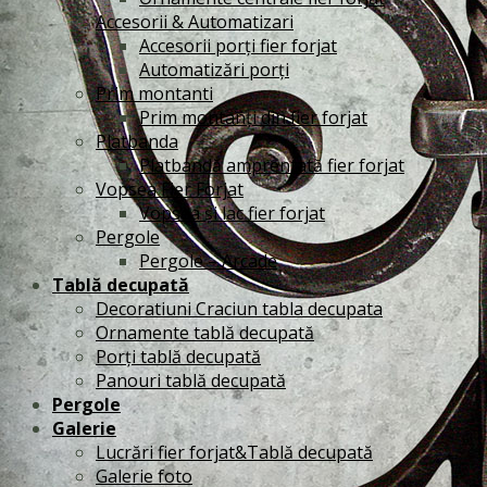
Accesorii & Automatizari
Accesorii porți fier forjat
Automatizări porți
Prim montanti
Prim montanți din fier forjat
Platbanda
Platbandă amprentată fier forjat
Vopsea Fier Forjat
Vopsea și lac fier forjat
Pergole
Pergole – Arcade
Tablă decupată
Decoratiuni Craciun tabla decupata
Ornamente tablă decupată
Porți tablă decupată
Panouri tablă decupată
Pergole
Galerie
Lucrări fier forjat&Tablă decupată
Galerie foto