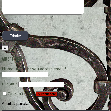
[/group]
X
Autentificare
Nume utilizator sau adresă email
*
Parolă
*
Ține-mă minte
Autentificare
Ai uitat parola?