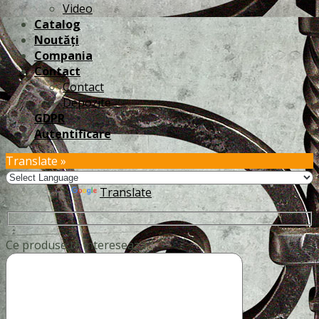
Video
Catalog
Noutăți
Compania
Contact
Contact
Depozite
GDPR
Autentificare
Translate »
Powered by
Translate
Ce produse te intereseaza?