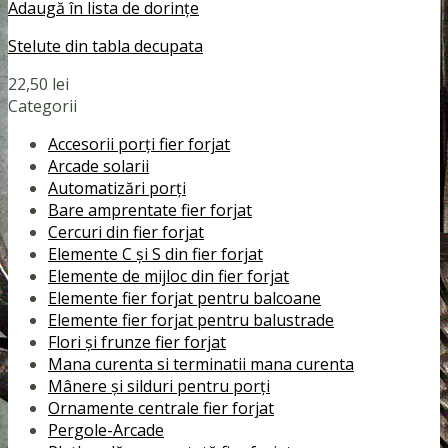
Adaugă în lista de dorințe
Stelute din tabla decupata
22,50
lei
Categorii
Accesorii porți fier forjat
Arcade solarii
Automatizări porți
Bare amprentate fier forjat
Cercuri din fier forjat
Elemente C și S din fier forjat
Elemente de mijloc din fier forjat
Elemente fier forjat pentru balcoane
Elemente fier forjat pentru balustrade
Flori și frunze fier forjat
Mana curenta si terminatii mana curenta
Mânere și silduri pentru porți
Ornamente centrale fier forjat
Pergole-Arcade