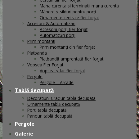
Mana curenta si terminatii mana curenta
Mânere și silduri pentru porți
Ornamente centrale fier forjat
Accesorii & Automatizari
Accesorii porți fier forjat
Automatizări porți
Prim montanti
Prim montanți din fier forjat
Platbanda
Platbandă amprentată fier forjat
Vopsea Fier Forjat
Vopsea și lac fier forjat
Pergole
Pergole – Arcade
Tablă decupată
Decoratiuni Craciun tabla decupata
Ornamente tablă decupată
Porți tablă decupată
Panouri tablă decupată
Pergole
Galerie