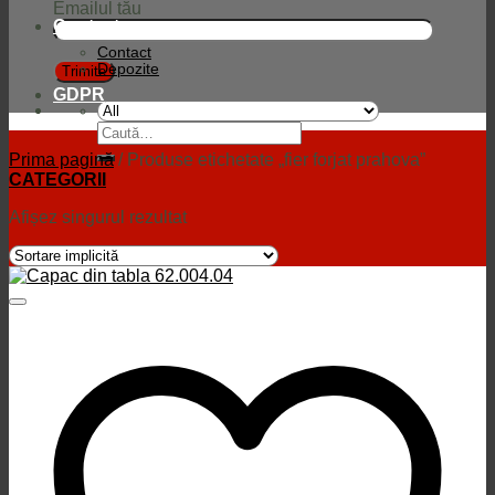
Emailul tău
Contact
Contact
Depozite
GDPR
Caută
după:
Prima pagină
/
Produse etichetate „fier forjat prahova”
CATEGORII
Afișez singurul rezultat