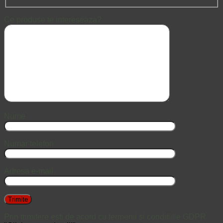
Ce produse te intereseaza?
Nume
Numar telefon
Adresa e-mail
Prin trimitere esti de acord cu termenii si conditiille GDPR