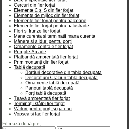
Cercuri din fier forjat
Elemente C și S din fier forjat
Elemente de mijloc din fier forjat
Elemente fier forjat pentru balcoane
Elemente fier forjat pentru balustrade
Flori și frunze fier forjat
Mana curenta si terminatii mana curenta
Mânere și silduri pentru porți
Ornamente centrale fier forjat
Pergole-Arcade
Platbandă amprentată fier forjat
Prim montanți din fier forjat
Tablă decupată
Borduri decorative din tabla decupata
Decoratiuni Craciun tabla decupata
Ornamente tablă decupată
Panouri tablă decupată
Porți tablă decupată
Țeavă amprentată fier forjat
Terminații stâlpi fier forjat
Vârfuri pentru porți și garduri
Vopsea și lac fier forjat
Filtrează după preț
Preț
Preț