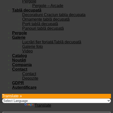
Pergole
Pergole – Arcade
Tablă decupată
Decoratiuni Craciun tabla decupata
Ornamente tablă decupată
Porți tablă decupată
Panouri tablă decupată
Pergole
Galerie
Lucrări fier forjat&Tablă decupată
Galerie foto
Video
Catalog
Noutăți
Compania
Contact
Contact
Depozite
GDPR
Autentificare
Translate »
Powered by
Translate