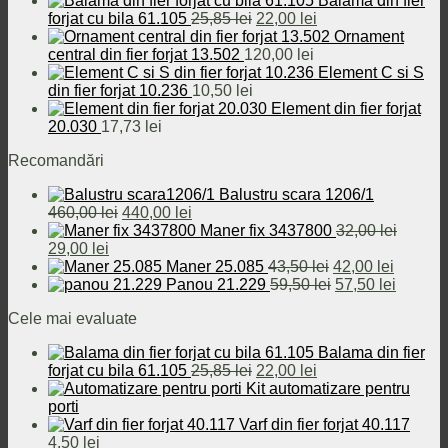
Balama din fier
32,00 lei.
Prețul
Prețul
forjat cu bila 61.105
25,85
lei
22,00
lei
inițial
curent
Ornament
a
este:
central din fier forjat 13.502
120,00
lei
fost:
22,00 lei.
Element C si S
25,85 lei.
din fier forjat 10.236
10,50
lei
Element din fier forjat
20.030
17,73
lei
Recomandări
Balustru scara 1206/1
Prețul
Prețul
460,00
lei
440,00
lei
inițial
curent
Maner fix 3437800
32,00
lei
Prețul
Prețul
a
este:
29,00
lei
inițial
curent
fost:
440,00 lei.
Prețul
Prețul
Maner 25.085
43,50
lei
42,00
lei
a
este:
460,00 lei.
inițial
Prețul
curent
Prețul
Panou 21.229
59,50
lei
57,50
lei
fost:
29,00 lei.
a
inițial
este:
curent
Cele mai evaluate
32,00 lei.
fost:
a
42,00 le
este:
43,50 lei.
fost:
57,50 le
Balama din fier
59,50 lei.
Prețul
Prețul
forjat cu bila 61.105
25,85
lei
22,00
lei
inițial
curent
Kit automatizare pentru
a
este:
porti
fost:
22,00 lei.
Varf din fier forjat 40.117
25,85 lei.
4,50
lei