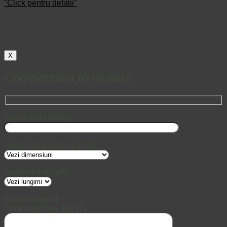
"Click pentru detalii"
X
Completeaza formularul
Numarul de telefon
Alege dimensiuni din lista
Lungimea arcadei
[group lungimi]
Scrie lungimea mai jos