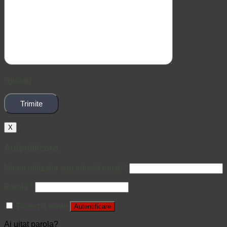
[/group]
X
Autentificare
Nume utilizator sau adresă email
*
Parolă
*
Ține-mă minte
Autentificare
Ai uitat parola?