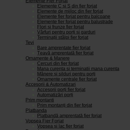
Elemente Fier Forjat
Elemente C și S din fier forjat
Elemente de mijloc din fier forjat
Elemente fier forjat pentru balcoane
Elemente fier forjat pentru balustrade
Flori și frunze fier forjat
Vârfuri pentru porți și garduri
Terminații stâlpi fier forjat
Tevi
Bare amprentate fier forjat
Țeavă amprentată fier forjat
Ornamente & Manere
Cercuri din fier forjat
Mana curenta si terminatii mana curenta
Mânere și silduri pentru porți
Ornamente centrale fier forjat
Accesorii & Automatizari
Accesorii porți fier forjat
Automatizări porți
Prim montanti
Prim montanți din fier forjat
Platbanda
Platbandă amprentată fier forjat
Vopsea Fier Forjat
Vopsea și lac fier forjat