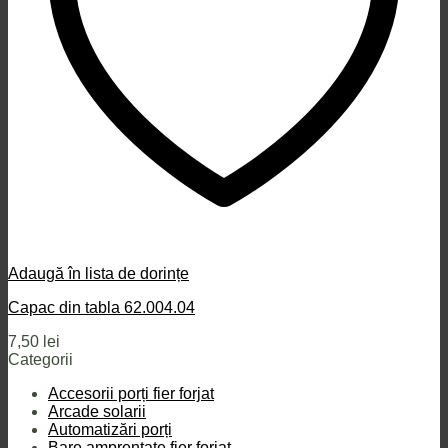
Adaugă în lista de dorințe
Capac din tabla 62.004.04
7,50
lei
Categorii
Accesorii porți fier forjat
Arcade solarii
Automatizări porți
Bare amprentate fier forjat