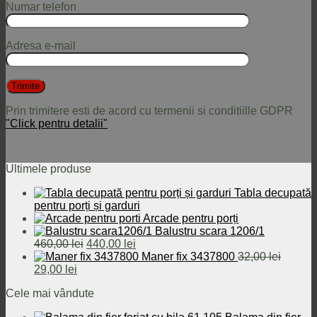
Numar telefon
Adresa e-mail
Prin trimitere esti de acord cu termenii si conditiille GDPR
"Click pentru detalii"
Ultimele produse
Tabla decupată
pentru porți și garduri
Arcade pentru porți
Balustru scara 1206/1
Prețul
Prețul
460,00
lei
440,00
lei
inițial
curent
Maner fix 3437800
32,00
lei
Prețul
Prețul
a
este:
29,00
lei
inițial
curent
fost:
440,00 lei.
Cele mai vândute
a
este:
460,00 lei.
fost:
29,00 lei.