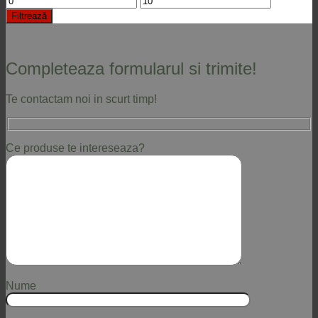
minim
maxim
Filtrează
Completeaza formularul si trimite!
Te contactam noi in scurt timp!
Ce produse te intereseaza?
Nume