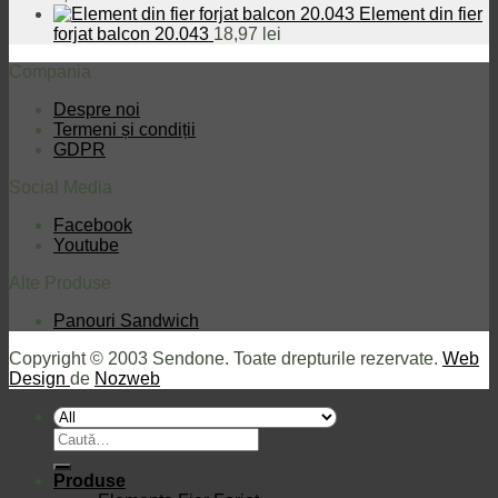
Element din fier
forjat balcon 20.043
18,97
lei
Compania
Despre noi
Termeni și condiții
GDPR
Social Media
Facebook
Youtube
Alte Produse
Panouri Sandwich
Copyright © 2003 Sendone. Toate drepturile rezervate.
Web
Design
de
Nozweb
Caută
după:
Produse