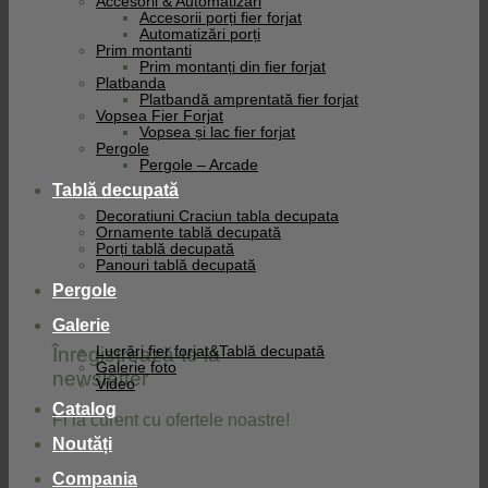
Accesorii & Automatizari
Accesorii porți fier forjat
Automatizări porți
Prim montanti
Prim montanți din fier forjat
Platbanda
Platbandă amprentată fier forjat
Vopsea Fier Forjat
Vopsea și lac fier forjat
Pergole
Pergole – Arcade
Tablă decupată
Decoratiuni Craciun tabla decupata
Ornamente tablă decupată
Porți tablă decupată
Panouri tablă decupată
Pergole
Galerie
Înregistrează-te la
Lucrări fier forjat&Tablă decupată
Galerie foto
newsletter
Video
Catalog
Fi la curent cu ofertele noastre!
Noutăți
Compania