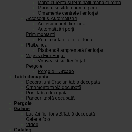
Mana curenta si terminatii mana curenta
Mânere și silduri pentru porți
Ornamente centrale fier forjat
Accesorii & Automatizari
Accesorii porți fier forjat
Automatizări porți
Prim montanti
Prim montanți din fier forjat
Platbanda
Platbandă amprentată fier forjat
Vopsea Fier Forjat
Vopsea și lac fier forjat
Pergole
Pergole – Arcade
Tablă decupată
Decoratiuni Craciun tabla decupata
Ornamente tablă decupată
Porți tablă decupată
Panouri tablă decupată
Pergole
Galerie
Lucrări fier forjat&Tablă decupată
Galerie foto
Video
Catalog