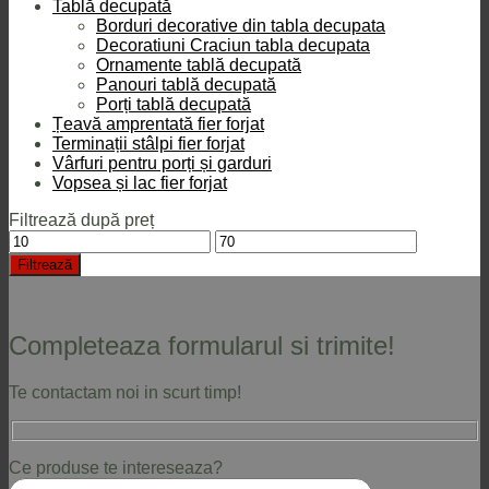
Tablă decupată
Borduri decorative din tabla decupata
Decoratiuni Craciun tabla decupata
Ornamente tablă decupată
Panouri tablă decupată
Porți tablă decupată
Țeavă amprentată fier forjat
Terminații stâlpi fier forjat
Vârfuri pentru porți și garduri
Vopsea și lac fier forjat
Filtrează după preț
Preț
Preț
minim
maxim
Filtrează
Completeaza formularul si trimite!
Te contactam noi in scurt timp!
Ce produse te intereseaza?