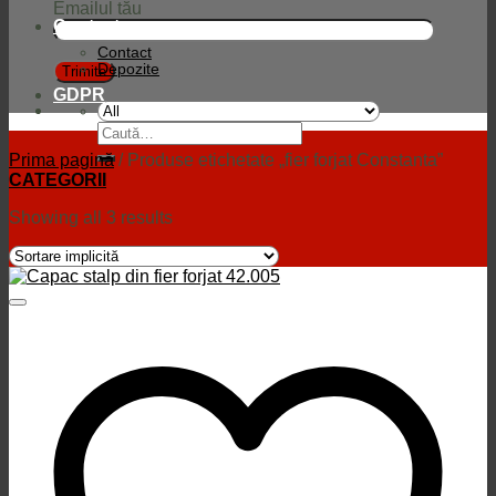
Emailul tău
Contact
Contact
Depozite
GDPR
Caută
după:
Prima pagină
/
Produse etichetate „fier forjat Constanta”
CATEGORII
Showing all 3 results