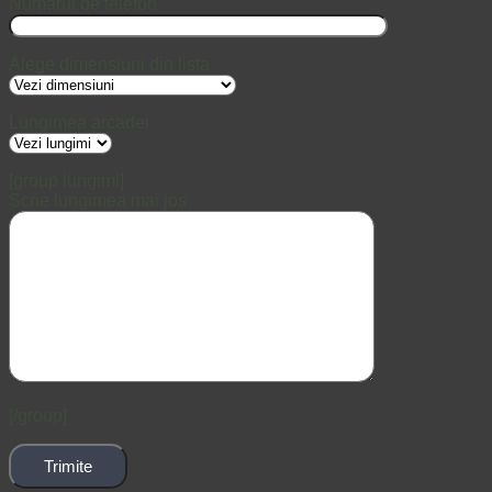
Numarul de telefon
Alege dimensiuni din lista
Lungimea arcadei
[group lungimi]
Scrie lungimea mai jos
[/group]