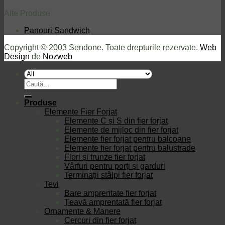
Alte Produse
Panouri Sandwich
Copyright © 2003 Sendone. Toate drepturile rezervate.
Web
Design
de
Nozweb
Caută
după:
Produse
Elemente Fier Forjat
Elemente C și S din fier forjat
Elemente de mijloc din fier forjat
Elemente fier forjat pentru balcoane
Elemente fier forjat pentru balustrade
Flori și frunze fier forjat
Vârfuri pentru porți și garduri
Terminații stâlpi fier forjat
Tevi
Bare amprentate fier forjat
Țeavă amprentată fier forjat
Ornamente & Manere
Cercuri din fier forjat