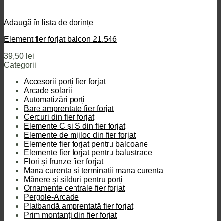
Adaugă în lista de dorințe
Element fier forjat balcon 21.546
39,50
lei
Categorii
Accesorii porți fier forjat
Arcade solarii
Automatizări porți
Bare amprentate fier forjat
Cercuri din fier forjat
Elemente C și S din fier forjat
Elemente de mijloc din fier forjat
Elemente fier forjat pentru balcoane
Elemente fier forjat pentru balustrade
Flori și frunze fier forjat
Mana curenta si terminatii mana curenta
Mânere și silduri pentru porți
Ornamente centrale fier forjat
Pergole-Arcade
Platbandă amprentată fier forjat
Prim montanți din fier forjat