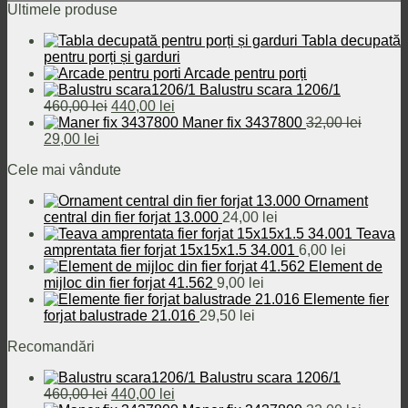
Ultimele produse
Tabla decupată
pentru porți și garduri
Arcade pentru porți
Balustru scara 1206/1
Prețul
Prețul
460,00
lei
440,00
lei
inițial
curent
Maner fix 3437800
32,00
lei
Prețul
Prețul
a
este:
29,00
lei
inițial
curent
fost:
440,00 lei.
Cele mai vândute
a
este:
460,00 lei.
fost:
29,00 lei.
Ornament
32,00 lei.
central din fier forjat 13.000
24,00
lei
Teava
amprentata fier forjat 15x15x1.5 34.001
6,00
lei
Element de
mijloc din fier forjat 41.562
9,00
lei
Elemente fier
forjat balustrade 21.016
29,50
lei
Recomandări
Balustru scara 1206/1
Prețul
Prețul
460,00
lei
440,00
lei