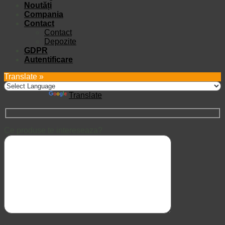
Noutăți
Compania
Contact
Contact
Depozite
GDPR
Autentificare
Translate »
Powered by
Translate
Ce produse te intereseaza?