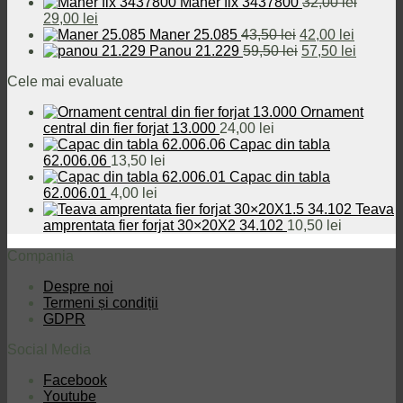
inițial
curent
Maner fix 3437800
32,00
lei
Prețul
Prețul
a
este:
29,00
lei
inițial
curent
fost:
440,00 lei.
Prețul
Prețul
Maner 25.085
43,50
lei
42,00
lei
a
este:
460,00 lei.
inițial
Prețul
curent
Prețul
Panou 21.229
59,50
lei
57,50
lei
fost:
29,00 lei.
a
inițial
este:
curent
Cele mai evaluate
32,00 lei.
fost:
a
42,00 le
este:
43,50 lei.
fost:
57,50 le
Ornament
59,50 lei.
central din fier forjat 13.000
24,00
lei
Capac din tabla
62.006.06
13,50
lei
Capac din tabla
62.006.01
4,00
lei
Teava
amprentata fier forjat 30×20X2 34.102
10,50
lei
Compania
Despre noi
Termeni și condiții
GDPR
Social Media
Facebook
Youtube