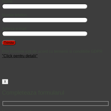
Nume
Numar telefon
Adresa e-mail
Prin trimitere esti de acord cu termenii si conditiille GDPR
"Click pentru detalii"
X
Completeaza formularul