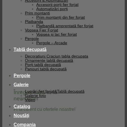
Accesorii & Automatizari
Accesorii porți fier forjat
Automatizări porți
Prim montanti
Prim montanți din fier forjat
Platbanda
Platbandă amprentată fier forjat
Vopsea Fier Forjat
Vopsea și lac fier forjat
Pergole
Pergole – Arcade
Tablă decupată
Decoratiuni Craciun tabla decupata
Ornamente tablă decupată
Porți tablă decupată
Panouri tablă decupată
Pergole
Galerie
Înregistrează-te la
Lucrări fier forjat&Tablă decupată
Galerie foto
newsletter
Video
Catalog
Fi la curent cu ofertele noastre!
Noutăți
Compania