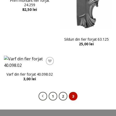
Prim montant fier forjat
Adaugă
Adaugă
24.259
în lista
în lista
82,50
lei
de
de
dorințe
dorințe
Silduri din fier forjat 63.125
25,00
lei
Varf din fier forjat 40.098.02
Adaugă
3,00
lei
în lista
de
dorințe
1
2
3