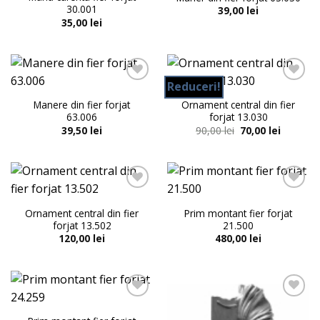
Adaugă
Adaugă
30.001
39,00
lei
în lista
în lista
35,00
lei
de
de
dorințe
dorințe
Reduceri!
Manere din fier forjat
Ornament central din fier
Adaugă
Adaugă
63.006
forjat 13.030
în lista
în lista
Prețul
Prețul
39,50
lei
90,00
lei
70,00
lei
de
de
inițial
curent
dorințe
dorințe
a
este:
fost:
70,00 lei
90,00 lei.
Ornament central din fier
Prim montant fier forjat
Adaugă
Adaugă
forjat 13.502
21.500
în lista
în lista
120,00
lei
480,00
lei
de
de
dorințe
dorințe