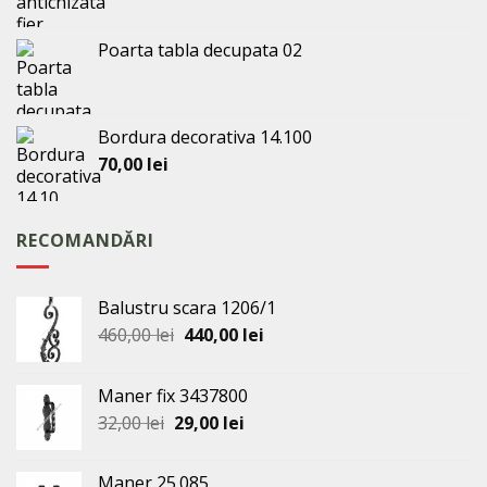
Poarta tabla decupata 02
Bordura decorativa 14.100
70,00
lei
RECOMANDĂRI
Balustru scara 1206/1
Prețul
Prețul
460,00
lei
440,00
lei
inițial
curent
a
este:
Maner fix 3437800
fost:
440,00 lei.
Prețul
Prețul
32,00
lei
29,00
lei
460,00 lei.
inițial
curent
a
este:
Maner 25.085