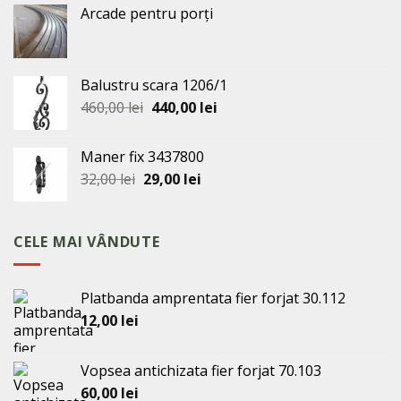
Arcade pentru porți
Balustru scara 1206/1
Prețul
Prețul
460,00
lei
440,00
lei
inițial
curent
a
este:
Maner fix 3437800
fost:
440,00 lei.
Prețul
Prețul
32,00
lei
29,00
lei
460,00 lei.
inițial
curent
a
este:
fost:
29,00 lei.
CELE MAI VÂNDUTE
32,00 lei.
Platbanda amprentata fier forjat 30.112
12,00
lei
Vopsea antichizata fier forjat 70.103
60,00
lei