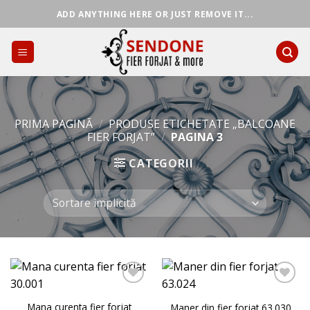
Skip
ADD ANYTHING HERE OR JUST REMOVE IT...
to
content
PRIMA PAGINĂ
/
PRODUSE ETICHETATE „BALCOANE
FIER FORJAT”
/
PAGINA 3
CATEGORII
Mana curenta fier forjat
Maner din fier forjat 63.030