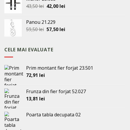
fost:
29,00 lei.
Prețul
Prețul
43,50
lei
42,00
lei
32,00 lei.
inițial
curent
a
este:
Panou 21.229
fost:
42,00 lei.
Prețul
Prețul
59,50
lei
57,50
lei
43,50 lei.
inițial
curent
a
este:
fost:
57,50 lei.
CELE MAI EVALUATE
59,50 lei.
Prim montant fier forjat 23.501
72,91
lei
Frunza din fier forjat 52.027
13,81
lei
Poarta tabla decupata 02