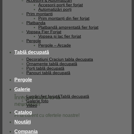
Accesorii & Automatizari
Accesorii porți fier forjat
Automatizări porți
Prim montanti
Prim montanți din fier forjat
Platbanda
Platbandă amprentată fier forjat
Vopsea Fier Forjat
Vopsea și lac fier forjat
Pergole
Pergole – Arcade
Tablă decupată
Decoratiuni Craciun tabla decupata
Ornamente tablă decupată
Porți tablă decupată
Panouri tablă decupată
Pergole
Galerie
Înregistrează-te la
Lucrări fier forjat&Tablă decupată
Galerie foto
newsletter
Video
Catalog
Fi la curent cu ofertele noastre!
Noutăți
Compania