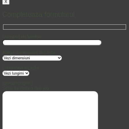
X
Completeaza formularul
Numarul de telefon
Alege dimensiuni din lista
Lungimea arcadei
[group lungimi]
Scrie lungimea mai jos