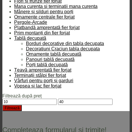
Flori și frunze fier forjat
Mana curenta si terminatii mana curenta
Mânere și silduri pentru porți
Ornamente centrale fier forjat
Pergole-Arcade
Platbandă amprentată fier forjat
Prim montanți din fier forjat
Tablă decupată
Borduri decorative din tabla decupata
Decoratiuni Craciun tabla decupata
Ornamente tablă decupată
Panouri tablă decupată
Porți tablă decupată
Țeavă amprentată fier forjat
Terminații stâlpi fier forjat
Vârfuri pentru porți și garduri
Vopsea și lac fier forjat
Filtrează după preț
Preț
Preț
minim
maxim
Filtrează
Completeaza formularul si trimite!