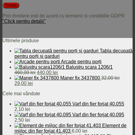
Prin trimitere esti de acord cu termenii si conditiille GDPR
"Click pentru detalii"
Ultimele produse
Tabla decupată
pentru porți și garduri
Arcade pentru porți
Balustru scara 1206/1
Prețul
Prețul
460,00
lei
440,00
lei
inițial
curent
Maner fix 3437800
32,00
lei
Prețul
Prețul
a
este:
29,00
lei
inițial
curent
fost:
440,00 lei.
Cele mai vândute
a
este:
460,00 lei.
fost:
29,00 lei.
Varf din fier forjat 40.055
32,00 lei.
2,10
lei
Varf din fier forjat 40.095
2,50
lei
Element de
mijloc din fier forjat 41.403
6,00
lei