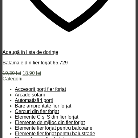
Adaugă în lista de dorințe
Balamale din fier forjat 65.729
Prețul
Prețul
19,30
lei
18,90
lei
inițial
curent
Categorii
a
este:
Accesorii porți fier forjat
fost:
18,90 lei.
Arcade solarii
19,30 lei.
Automatizări porți
Bare amprentate fier forjat
Cercuri din fier forjat
Elemente C și S din fier forjat
Elemente de mijloc din fier forjat
Elemente fier forjat pentru balcoane
Elemente fier forjat pentru balustrade