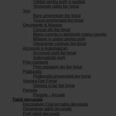
Vârfuri pentru porți și garduri
Terminații stâlpi fier forjat
Tevi
Bare amprentate fier forjat
Țeavă amprentată fier forjat
Ornamente & Manere
Cercuri din fier forjat
Mana curenta si terminatii mana curenta
Mânere și silduri pentru porți
Ornamente centrale fier forjat
Accesorii & Automatizari
Accesorii porți fier forjat
Automatizări porți
Prim montanti
Prim montanți din fier forjat
Platbanda
Platbandă amprentată fier forjat
Vopsea Fier Forjat
Vopsea și lac fier forjat
Pergole
Pergole – Arcade
Tablă decupată
Decoratiuni Craciun tabla decupata
Ornamente tablă decupată
Porți tablă decupată