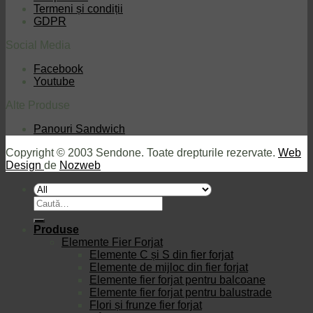
Termeni și condiții
GDPR
Social Media
Facebook
Youtube
Alte Produse
Panouri Sandwich
Copyright © 2003 Sendone. Toate drepturile rezervate.
Web
Design
de
Nozweb
Caută
după:
Produse
Elemente Fier Forjat
Elemente C și S din fier forjat
Elemente de mijloc din fier forjat
Elemente fier forjat pentru balcoane
Elemente fier forjat pentru balustrade
Flori și frunze fier forjat