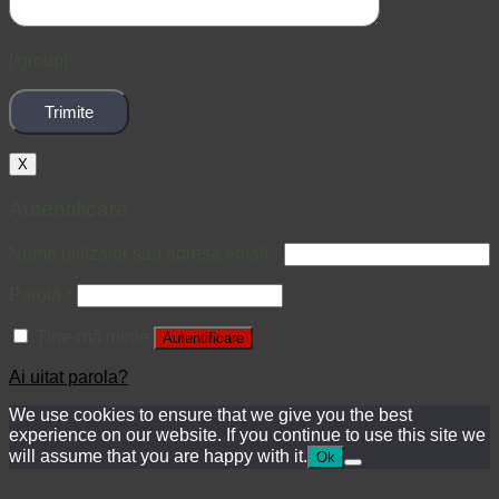
[/group]
X
Autentificare
Nume utilizator sau adresă email
*
Parolă
*
Ține-mă minte
Autentificare
Ai uitat parola?
We use cookies to ensure that we give you the best
experience on our website. If you continue to use this site we
will assume that you are happy with it.
Ok