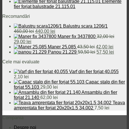
Elemente
fier forjat balustrade 21.115.01
Recomandări
Balustru scara 1206/1
Prețul
Prețul
460,00
lei
440,00
lei
inițial
curent
Maner fix 3437800
32,00
lei
Prețul
Prețul
a
este:
29,00
lei
inițial
curent
fost:
440,00 lei.
Prețul
Prețul
Maner 25.085
43,50
lei
42,00
lei
a
este:
460,00 lei.
inițial
Prețul
curent
Prețul
Panou 21.229
59,50
lei
57,50
lei
fost:
29,00 lei.
a
inițial
este:
curent
Cele mai evaluate
32,00 lei.
fost:
a
42,00 le
este:
43,50 lei.
fost:
57,50 le
Varf din fier forjat 40.055
59,50 lei.
2,10
lei
Capac stalp din fier
forjat 55.103
29,00
lei
Ansamblu din fier
forjat 21.140
62,00
lei
Teava
amprentata fier forjat 20x20x1.5 34.002
7,50
lei
Compania
Despre noi