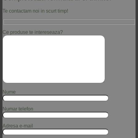
Te contactam noi in scurt timp!
Ce produse te intereseaza?
Nume
Numar telefon
Adresa e-mail