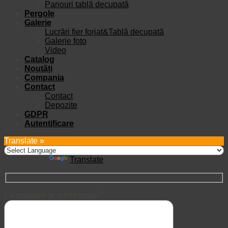
Panouri tablă decupată
Pergole
Galerie
Lucrări fier forjat&Tablă decupată
Galerie foto
Video
Catalog
Noutăți
Compania
Contact
Contact
Depozite
GDPR
Autentificare
Translate »
Powered by
Translate
Ce produse te intereseaza?