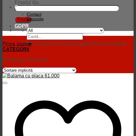
Emailul tău
Contact
Contact
Depozite
GDPR
Caută
după:
Prima pagină
/
Produse etichetate „balamale ornamentale”
CATEGORII
Showing all 3 results