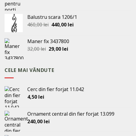
Balustru scara 1206/1
Prețul
Prețul
460,00
lei
440,00
lei
inițial
curent
a
este:
Maner fix 3437800
fost:
440,00 lei.
Prețul
Prețul
32,00
lei
29,00
lei
460,00 lei.
inițial
curent
a
este:
fost:
29,00 lei.
CELE MAI VÂNDUTE
32,00 lei.
Cerc din fier forjat 11.042
4,50
lei
Ornament central din fier forjat 13.099
240,00
lei