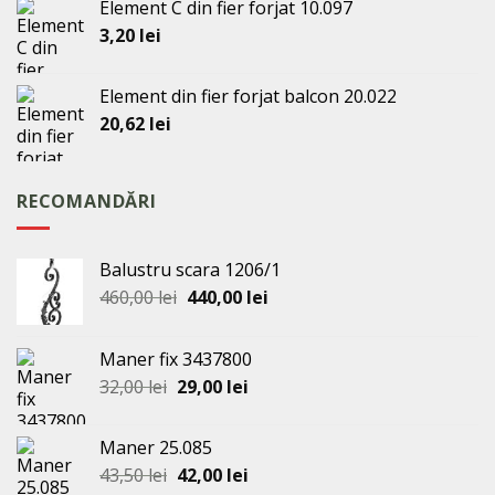
Element C din fier forjat 10.097
3,20
lei
Element din fier forjat balcon 20.022
20,62
lei
RECOMANDĂRI
Balustru scara 1206/1
Prețul
Prețul
460,00
lei
440,00
lei
inițial
curent
a
este:
Maner fix 3437800
fost:
440,00 lei.
Prețul
Prețul
32,00
lei
29,00
lei
460,00 lei.
inițial
curent
a
este:
Maner 25.085
fost:
29,00 lei.
Prețul
Prețul
43,50
lei
42,00
lei
32,00 lei.