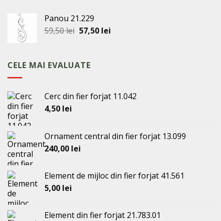
inițial
curent
a
este:
Panou 21.229
fost:
42,00 lei.
Prețul
Prețul
59,50
lei
57,50
lei
43,50 lei.
inițial
curent
a
este:
fost:
57,50 lei.
CELE MAI EVALUATE
59,50 lei.
Cerc din fier forjat 11.042
4,50
lei
Ornament central din fier forjat 13.099
240,00
lei
Element de mijloc din fier forjat 41.561
5,00
lei
Element din fier forjat 21.783.01