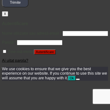
X
Autentificare
Nume utilizator sau adresă email
*
Parolă
*
Ține-mă minte
Autentificare
Ai uitat parola?
We use cookies to ensure that we give you the best
experience on our website. If you continue to use this site we
will assume that you are happy with it.
Ok