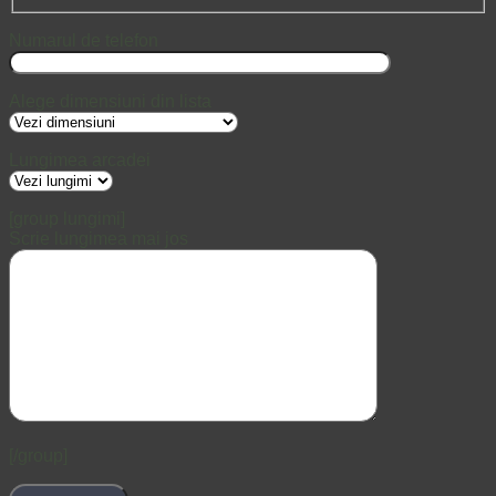
Numarul de telefon
Alege dimensiuni din lista
Lungimea arcadei
[group lungimi]
Scrie lungimea mai jos
[/group]