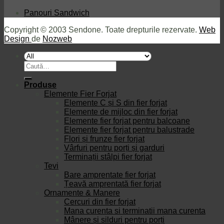
Panouri Sandwich
Copyright © 2003 Sendone. Toate drepturile rezervate.
Web
Design
de
Nozweb
Caută
după:
Produse
Elemente Fier Forjat
Elemente C și S din fier forjat
Elemente de mijloc din fier forjat
Elemente fier forjat pentru balcoane
Elemente fier forjat pentru balustrade
Flori și frunze fier forjat
Vârfuri pentru porți și garduri
Terminații stâlpi fier forjat
Tevi
Bare amprentate fier forjat
Țeavă amprentată fier forjat
Ornamente & Manere
Cercuri din fier forjat
Mana curenta si terminatii mana curenta
Mânere și silduri pentru porți