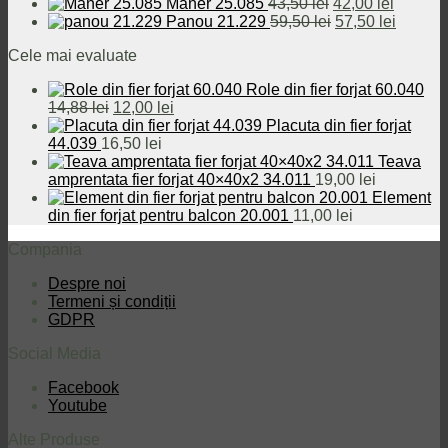
inițial
curent
fost:
440,00 lei.
Prețul
Prețul
Maner 25.085
43,50
lei
42,00
lei
a
este:
460,00 lei.
inițial
Prețul
curent
Prețul
Panou 21.229
59,50
lei
57,50
lei
fost:
29,00 lei.
a
inițial
este:
curent
Cele mai evaluate
32,00 lei.
fost:
a
42,00 le
este:
43,50 lei.
fost:
57,50 le
Role din fier forjat 60.040
59,50 lei.
Prețul
Prețul
14,88
lei
12,00
lei
inițial
curent
Placuta din fier forjat
a
este:
44.039
16,50
lei
fost:
12,00 lei.
Teava
14,88 lei.
amprentata fier forjat 40×40x2 34.011
19,00
lei
Element
din fier forjat pentru balcon 20.001
11,00
lei
Compania
Despre noi
Termeni și condiții
GDPR
Social Media
Facebook
Youtube
Alte Produse