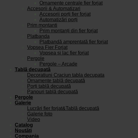
Ornamente centrale fier forjat
Accesorii & Automatizari
Accesorii porți fier forjat
Automatizări porți
Prim montanti
Prim montanți din fier forjat
Platbanda
Platbandă amprentată fier forjat
Vopsea Fier Forjat
Vopsea și lac fier forjat
Pergole
Pergole – Arcade
Tablă decupată
Decoratiuni Craciun tabla decupata
Ornamente tablă decupată
Porți tablă decupată
Panouri tablă decupată
Pergole
Galerie
Lucrări fier forjat&Tablă decupată
Galerie foto
Video
Catalog
Noutăți
Compania