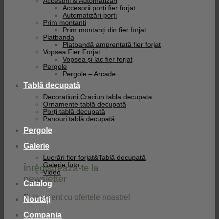
Accesorii & Automatizari
Accesorii porți fier forjat
Automatizări porți
Prim montanti
Prim montanți din fier forjat
Platbanda
Platbandă amprentată fier forjat
Vopsea Fier Forjat
Vopsea și lac fier forjat
Pergole
Pergole – Arcade
Tablă decupată
Decoratiuni Craciun tabla decupata
Ornamente tablă decupată
Porți tablă decupată
Panouri tablă decupată
Pergole
Galerie
Lucrări fier forjat&Tablă decupată
Galerie foto
Înregistrează-te la
Video
newsletter
Catalog
Fi la curent cu ofertele noastre!
Noutăți
Compania