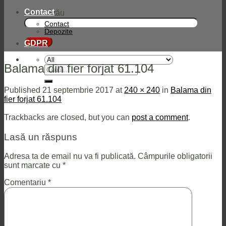
Contact
Emailul tău
Contact
Depozite
GDPR
Balama din fier forjat 61.104
Caută
după:
Published
21 septembrie 2017
at
240 × 240
in
Balama din
fier forjat 61.104
Trackbacks are closed, but you can
post a comment
.
Lasă un răspuns
Adresa ta de email nu va fi publicată.
Câmpurile obligatorii
sunt marcate cu
*
Comentariu
*