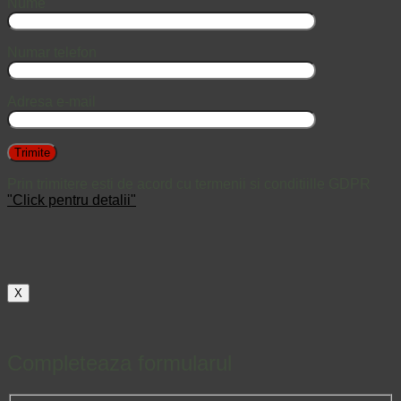
Nume
Numar telefon
Adresa e-mail
Prin trimitere esti de acord cu termenii si conditiille GDPR
"Click pentru detalii"
X
Completeaza formularul