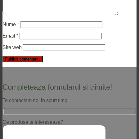
Nume
*
Email
*
Site web
Completeaza formularul si trimite!
Te contactam noi in scurt timp!
Ce produse te intereseaza?