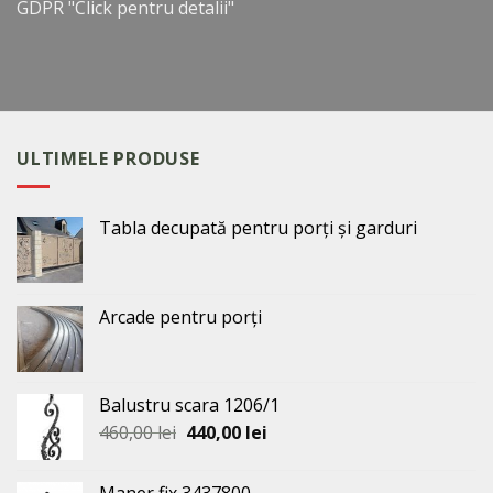
GDPR
"Click pentru detalii"
ULTIMELE PRODUSE
Tabla decupată pentru porți și garduri
Arcade pentru porți
Balustru scara 1206/1
Prețul
Prețul
460,00
lei
440,00
lei
inițial
curent
a
este:
Maner fix 3437800