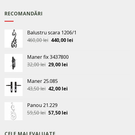
RECOMANDĂRI
Balustru scara 1206/1
Prețul
Prețul
460,00
lei
440,00
lei
inițial
curent
a
este:
Maner fix 3437800
fost:
440,00 lei.
Prețul
Prețul
32,00
lei
29,00
lei
460,00 lei.
inițial
curent
a
este:
Maner 25.085
fost:
29,00 lei.
Prețul
Prețul
43,50
lei
42,00
lei
32,00 lei.
inițial
curent
a
este:
Panou 21.229
fost:
42,00 lei.
Prețul
Prețul
59,50
lei
57,50
lei
43,50 lei.
inițial
curent
a
este:
fost:
57,50 lei.
CELE MAI EVALUATE