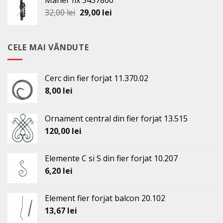
fost:
440,00 lei.
Prețul
Prețul
32,00
lei
29,00
lei
460,00 lei.
inițial
curent
a
este:
fost:
29,00 lei.
CELE MAI VÂNDUTE
32,00 lei.
Cerc din fier forjat 11.370.02
8,00
lei
Ornament central din fier forjat 13.515
120,00
lei
Elemente C si S din fier forjat 10.207
6,20
lei
Element fier forjat balcon 20.102
13,67
lei