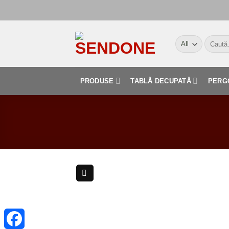
Skip
to
content
Caută
după:
PRODUSE
TABLĂ DECUPATĂ
PERG