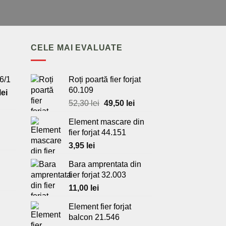
CELE MAI EVALUATE
6/1
Roți poartă fier forjat
60.109
Prețul
lei
curent
Prețul
Prețul
52,30
lei
49,50
lei
este:
inițial
curent
Element mascare din
440,00 lei.
a
este:
fier forjat 44.151
Prețul
ei.
fost:
49,50 lei.
curent
52,30 lei.
3,95
lei
este:
Bara amprentata din
29,00 lei.
Prețul
fier forjat 32.003
curent
11,00
lei
este:
42,00 lei.
Element fier forjat
Prețul
balcon 21.546
curent