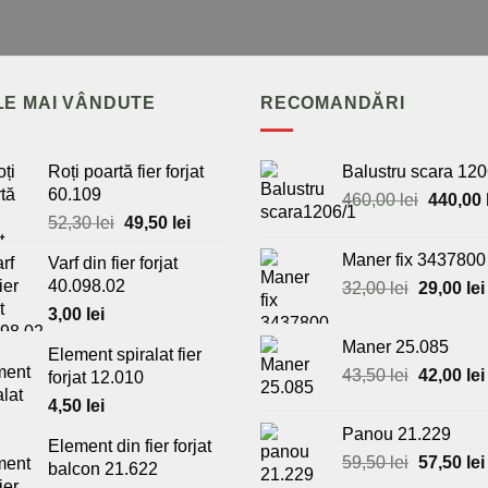
LE MAI VÂNDUTE
RECOMANDĂRI
Roți poartă fier forjat
Balustru scara 120
60.109
Prețul
460,00
lei
440,00
Prețul
Prețul
inițial
52,30
lei
49,50
lei
inițial
curent
a
Maner fix 3437800
Varf din fier forjat
a
este:
fost:
40.098.02
Prețul
32,00
lei
29,00
lei
fost:
49,50 lei.
460,00 l
inițial
52,30 lei.
3,00
lei
a
Maner 25.085
Element spiralat fier
fost:
Prețul
43,50
lei
42,00
lei
forjat 12.010
32,00 lei.
inițial
4,50
lei
a
Panou 21.229
fost:
Element din fier forjat
Prețul
59,50
lei
57,50
lei
43,50 lei.
balcon 21.622
inițial