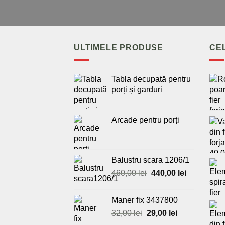
ULTIMELE PRODUSE
CE
Tabla decupată pentru
porți și garduri
Arcade pentru porți
Balustru scara 1206/1
Prețul
Prețul
460,00
lei
440,00
lei
inițial
curent
a
este:
Maner fix 3437800
fost:
440,00 lei.
Prețul
Prețul
32,00
lei
29,00
lei
460,00 lei.
inițial
curent