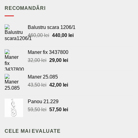
RECOMANDĂRI
Balustru scara 1206/1
Prețul
Prețul
460,00
lei
440,00
lei
inițial
curent
a
este:
Maner fix 3437800
fost:
440,00 lei.
Prețul
Prețul
32,00
lei
29,00
lei
460,00 lei.
inițial
curent
a
este:
Maner 25.085
fost:
29,00 lei.
Prețul
Prețul
43,50
lei
42,00
lei
32,00 lei.
inițial
curent
a
este:
Panou 21.229
fost:
42,00 lei.
Prețul
Prețul
59,50
lei
57,50
lei
43,50 lei.
inițial
curent
a
este:
fost:
57,50 lei.
CELE MAI EVALUATE
59,50 lei.