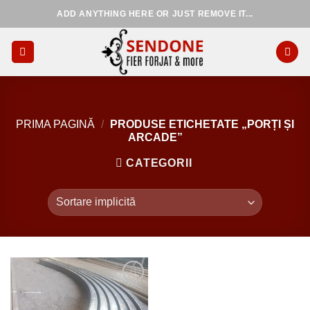
Skip
ADD ANYTHING HERE OR JUST REMOVE IT...
to
content
PRIMA PAGINĂ
/
PRODUSE ETICHETATE „PORȚI ȘI
ARCADE”
CATEGORII