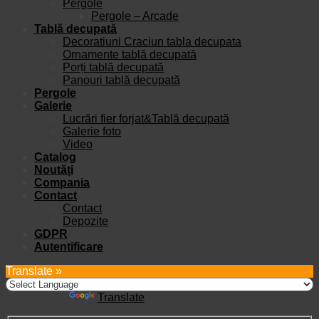
Pergole
Pergole – Arcade
Tablă decupată
Decoratiuni Craciun tabla decupata
Ornamente tablă decupată
Porți tablă decupată
Panouri tablă decupată
Pergole
Galerie
Lucrări fier forjat&Tablă decupată
Galerie foto
Video
Catalog
Noutăți
Compania
Contact
Contact
Depozite
GDPR
Autentificare
Translate »
Powered by
Translate