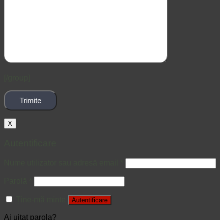
[/group]
X
Autentificare
Nume utilizator sau adresă email
*
Parolă
*
Ține-mă minte
Autentificare
Ai uitat parola?