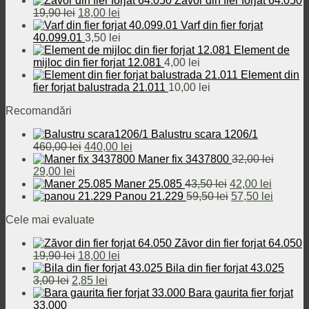
Zăvor din fier forjat 64.050
32,00 lei.
Prețul
Prețul
19,90
lei
18,00
lei
inițial
curent
Varf din fier forjat
a
este:
40.099.01
3,50
lei
fost:
18,00 lei.
Element de
19,90 lei.
mijloc din fier forjat 12.081
4,00
lei
Element din
fier forjat balustrada 21.011
10,00
lei
Recomandări
Balustru scara 1206/1
Prețul
Prețul
460,00
lei
440,00
lei
inițial
curent
Maner fix 3437800
32,00
lei
Prețul
Prețul
a
este:
29,00
lei
inițial
curent
fost:
440,00 lei.
Prețul
Prețul
Maner 25.085
43,50
lei
42,00
lei
a
este:
460,00 lei.
inițial
Prețul
curent
Prețul
Panou 21.229
59,50
lei
57,50
lei
fost:
29,00 lei.
a
inițial
este:
curent
Cele mai evaluate
32,00 lei.
fost:
a
42,00 le
este:
43,50 lei.
fost:
57,50 le
Zăvor din fier forjat 64.050
59,50 lei.
Prețul
Prețul
19,90
lei
18,00
lei
inițial
curent
Bila din fier forjat 43.025
Prețul
a
Prețul
este:
3,00
lei
2,85
lei
inițial
fost:
curent
18,00 lei.
Bara gaurita fier forjat
a
19,90 lei.
este:
33.000