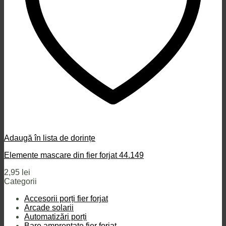
Adaugă în lista de dorințe
Elemente mascare din fier forjat 44.149
2,95
lei
Categorii
Accesorii porți fier forjat
Arcade solarii
Automatizări porți
Bare amprentate fier forjat