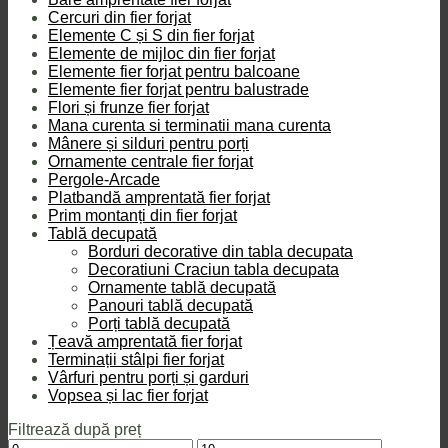
Cercuri din fier forjat
Elemente C și S din fier forjat
Elemente de mijloc din fier forjat
Elemente fier forjat pentru balcoane
Elemente fier forjat pentru balustrade
Flori și frunze fier forjat
Mana curenta si terminatii mana curenta
Mânere și silduri pentru porți
Ornamente centrale fier forjat
Pergole-Arcade
Platbandă amprentată fier forjat
Prim montanți din fier forjat
Tablă decupată
Borduri decorative din tabla decupata
Decoratiuni Craciun tabla decupata
Ornamente tablă decupată
Panouri tablă decupată
Porți tablă decupată
Țeavă amprentată fier forjat
Terminații stâlpi fier forjat
Vârfuri pentru porți și garduri
Vopsea și lac fier forjat
Filtrează după preț
Preț
Preț