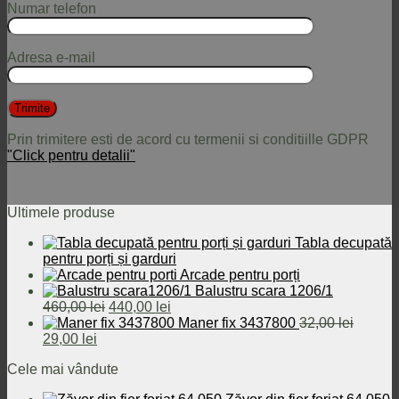
Numar telefon
Adresa e-mail
Prin trimitere esti de acord cu termenii si conditiille GDPR
"Click pentru detalii"
Ultimele produse
Tabla decupată
pentru porți și garduri
Arcade pentru porți
Balustru scara 1206/1
Prețul
Prețul
460,00
lei
440,00
lei
inițial
curent
Maner fix 3437800
32,00
lei
Prețul
Prețul
a
este:
29,00
lei
inițial
curent
fost:
440,00 lei.
Cele mai vândute
a
este:
460,00 lei.
fost:
29,00 lei.