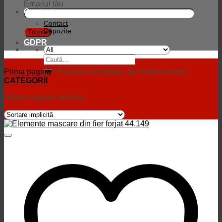
Emailul tău
Contact
Contact
Depozite
GDPR
Caută
după:
Prima pagină
/
Produse etichetate „fier forjat urziceni”
CATEGORII
Afișez singurul rezultat