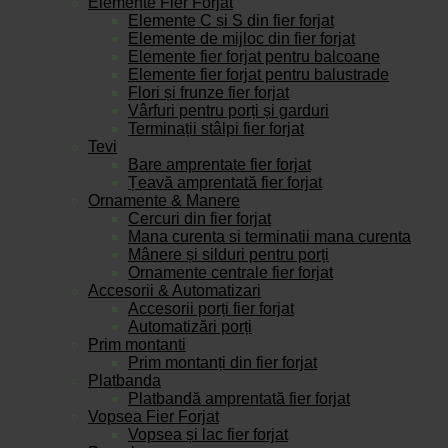
Elemente Fier Forjat
Elemente C și S din fier forjat
Elemente de mijloc din fier forjat
Elemente fier forjat pentru balcoane
Elemente fier forjat pentru balustrade
Flori și frunze fier forjat
Vârfuri pentru porți și garduri
Terminații stâlpi fier forjat
Tevi
Bare amprentate fier forjat
Țeavă amprentată fier forjat
Ornamente & Manere
Cercuri din fier forjat
Mana curenta si terminatii mana curenta
Mânere și silduri pentru porți
Ornamente centrale fier forjat
Accesorii & Automatizari
Accesorii porți fier forjat
Automatizări porți
Prim montanti
Prim montanți din fier forjat
Platbanda
Platbandă amprentată fier forjat
Vopsea Fier Forjat
Vopsea și lac fier forjat