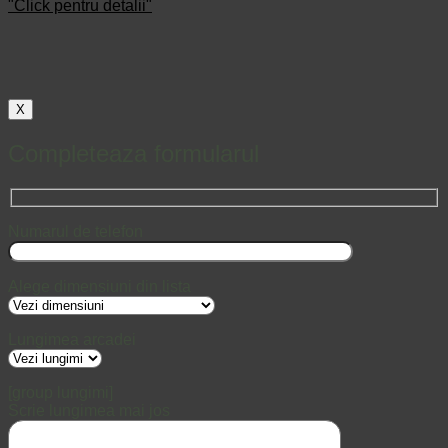
"Click pentru detalii"
X
Completeaza formularul
Numarul de telefon
Alege dimensiuni din lista
Lungimea arcadei
[group lungimi]
Scrie lungimea mai jos