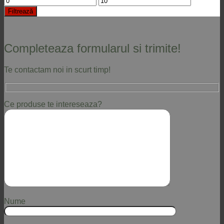
minim
maxim
Filtrează
Completeaza formularul si trimite!
Te contactam noi in scurt timp!
Ce produse te intereseaza?
Nume