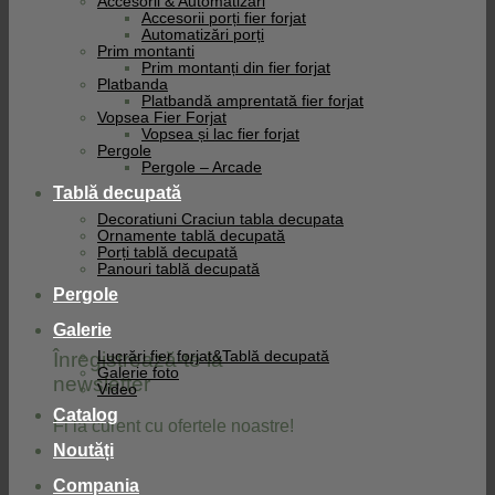
Accesorii & Automatizari
Accesorii porți fier forjat
Automatizări porți
Prim montanti
Prim montanți din fier forjat
Platbanda
Platbandă amprentată fier forjat
Vopsea Fier Forjat
Vopsea și lac fier forjat
Pergole
Pergole – Arcade
Tablă decupată
Decoratiuni Craciun tabla decupata
Ornamente tablă decupată
Porți tablă decupată
Panouri tablă decupată
Pergole
Galerie
Înregistrează-te la
Lucrări fier forjat&Tablă decupată
Galerie foto
newsletter
Video
Catalog
Fi la curent cu ofertele noastre!
Noutăți
Compania