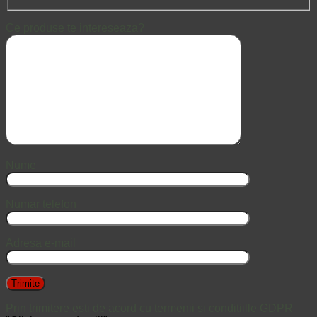
Ce produse te intereseaza?
Nume
Numar telefon
Adresa e-mail
Prin trimitere esti de acord cu termenii si conditiille GDPR