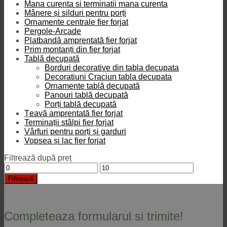
Mana curenta si terminatii mana curenta
Mânere și silduri pentru porți
Ornamente centrale fier forjat
Pergole-Arcade
Platbandă amprentată fier forjat
Prim montanți din fier forjat
Tablă decupată
Borduri decorative din tabla decupata
Decoratiuni Craciun tabla decupata
Ornamente tablă decupată
Panouri tablă decupată
Porți tablă decupată
Țeavă amprentată fier forjat
Terminații stâlpi fier forjat
Vârfuri pentru porți și garduri
Vopsea și lac fier forjat
Filtrează după preț
Preț
Preț
minim
maxim
Filtrează
Completeaza formularul si trimite!