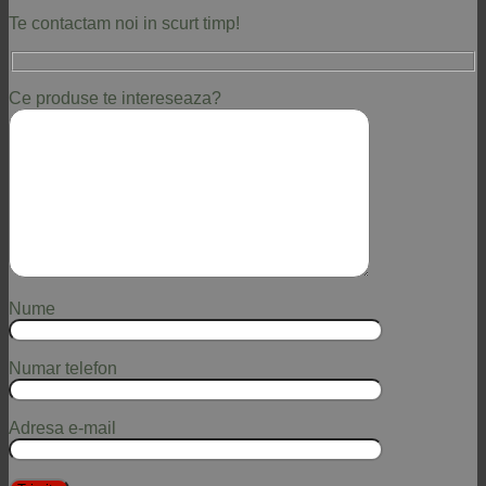
Te contactam noi in scurt timp!
Ce produse te intereseaza?
Nume
Numar telefon
Adresa e-mail