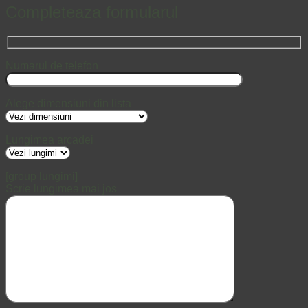
Completeaza formularul
Numarul de telefon
Alege dimensiuni din lista
Lungimea arcadei
[group lungimi]
Scrie lungimea mai jos