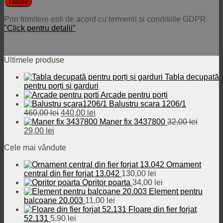
Prin trimitere esti de acord cu termenii si conditiille GDPR
"Click pentru detalii"
Ultimele produse
Tabla decupată
pentru porți și garduri
Arcade pentru porți
Balustru scara 1206/1
Prețul
Prețul
460,00
lei
440,00
lei
inițial
curent
Maner fix 3437800
32,00
lei
Prețul
Prețul
a
este:
29,00
lei
inițial
curent
fost:
440,00 lei.
Cele mai vândute
a
este:
460,00 lei.
fost:
29,00 lei.
Ornament
32,00 lei.
central din fier forjat 13.042
130,00
lei
Opritor poarta
34,00
lei
Element pentru
balcoane 20.003
11,00
lei
Floare din fier forjat
52.131
5,90
lei