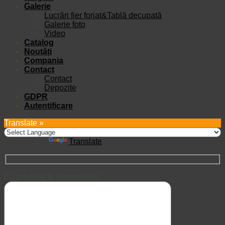
Galerie
Lucrări fier forjat&Tablă decupată
Galerie foto
Video
Catalog
Noutăți
Compania
Contact
Contact
Depozite
GDPR
Autentificare
Translate »
Powered by
Translate
Ce produse te intereseaza?