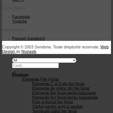
Social Media
Facebook
Youtube
Alte Produse
Panouri Sandwich
Copyright © 2003 Sendone. Toate drepturile rezervate.
Web
Design
de
Nozweb
Caută
după:
Produse
Elemente Fier Forjat
Elemente C și S din fier forjat
Elemente de mijloc din fier forjat
Elemente fier forjat pentru balcoane
Elemente fier forjat pentru balustrade
Flori și frunze fier forjat
Vârfuri pentru porți și garduri
Terminații stâlpi fier forjat