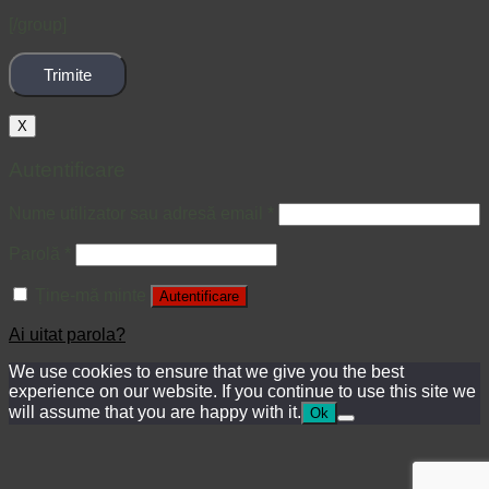
[/group]
X
Autentificare
Nume utilizator sau adresă email
*
Parolă
*
Ține-mă minte
Autentificare
Ai uitat parola?
We use cookies to ensure that we give you the best
experience on our website. If you continue to use this site we
will assume that you are happy with it.
Ok