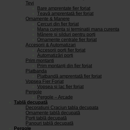
Tevi
Bare amprentate fier forjat
Țeavă amprentată fier forjat
Ornamente & Manere
Cercuri din fier forjat
Mana curenta si terminatii mana curenta
Mânere și silduri pentru porți
Ornamente centrale fier forjat
Accesorii & Automatizari
Accesorii porți fier forjat
Automatizări porți
Prim montanti
Prim montanți din fier forjat
Platbanda
Platbandă amprentată fier forjat
Vopsea Fier Forjat
Vopsea și lac fier forjat
Pergole
Pergole – Arcade
Tablă decupată
Decoratiuni Craciun tabla decupata
Ornamente tablă decupată
Porți tablă decupată
Panouri tablă decupată
Pergole