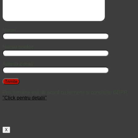
Nume
Numar telefon
Adresa e-mail
Prin trimitere esti de acord cu termenii si conditiille GDPR
"Click pentru detalii"
X