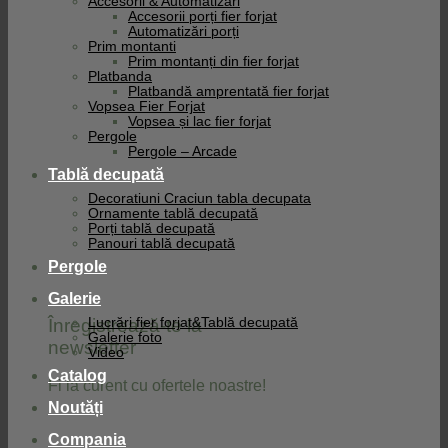
Accesorii & Automatizari
Accesorii porți fier forjat
Automatizări porți
Prim montanti
Prim montanți din fier forjat
Platbanda
Platbandă amprentată fier forjat
Vopsea Fier Forjat
Vopsea și lac fier forjat
Pergole
Pergole – Arcade
Tablă decupată
Decoratiuni Craciun tabla decupata
Ornamente tablă decupată
Porți tablă decupată
Panouri tablă decupată
Pergole
Galerie
Înregistrează-te la
Lucrări fier forjat&Tablă decupată
Galerie foto
newsletter
Video
Catalog
Fi la curent cu ofertele noastre!
Noutăți
Compania