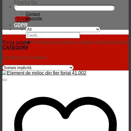
Emailul tău
Contact
Contact
Depozite
GDPR
Caută
după:
Prima pagină
/
Produse etichetate „elemente mijloc fier forjat”
CATEGORII
Showing all 4 results