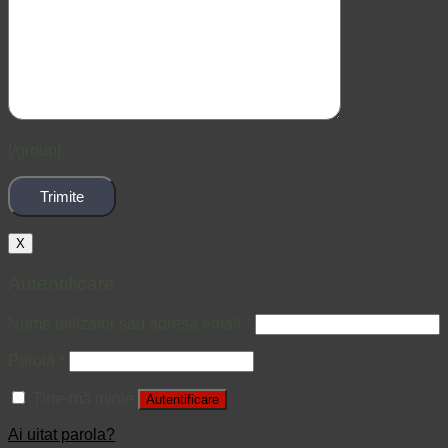
[/group]
X
Autentificare
Nume utilizator sau adresă email
*
Parolă
*
Ține-mă minte
Autentificare
Ai uitat parola?