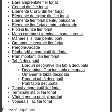
Bare amprentate fier forjat
Cercuri din fier forjat
Elemente C și S din fier forjat
Elemente de mijloc din fier forjat
Elemente fier forjat pentru balcoane
Elemente fier forjat pentru balustrade
Flori și frunze fier forjat
Mana curenta si terminatii mana curenta
Mânere și silduri pentru porți
Ornamente centrale fier forjat
Pergole-Arcade
Platbandă amprentată fier forjat
Prim montanți din fier forjat
Tablă decupată
Borduri decorative din tabla decupata
Decoratiuni Craciun tabla decupata
Ornamente tablă decupată
Panouri tablă decupată
Porți tablă decupată
Țeavă amprentată fier forjat
Terminații stâlpi fier forjat
Vârfuri pentru porți și garduri
Vopsea și lac fier forjat
Filtrează după preț