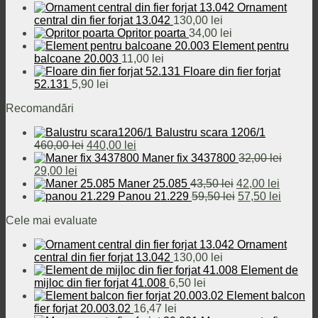
Ornament
32,00 lei.
central din fier forjat 13.042
130,00
lei
Opritor poarta
34,00
lei
Element pentru
balcoane 20.003
11,00
lei
Floare din fier forjat
52.131
5,90
lei
Recomandări
Balustru scara 1206/1
Prețul
Prețul
460,00
lei
440,00
lei
inițial
curent
Maner fix 3437800
32,00
lei
Prețul
Prețul
a
este:
29,00
lei
inițial
curent
fost:
440,00 lei.
Prețul
Prețul
Maner 25.085
43,50
lei
42,00
lei
a
este:
460,00 lei.
inițial
Prețul
curent
Prețul
Panou 21.229
59,50
lei
57,50
lei
fost:
29,00 lei.
a
inițial
este:
curent
Cele mai evaluate
32,00 lei.
fost:
a
42,00 le
este:
43,50 lei.
fost:
57,50 le
Ornament
59,50 lei.
central din fier forjat 13.042
130,00
lei
Element de
mijloc din fier forjat 41.008
6,50
lei
Element balcon
fier forjat 20.003.02
16,47
lei