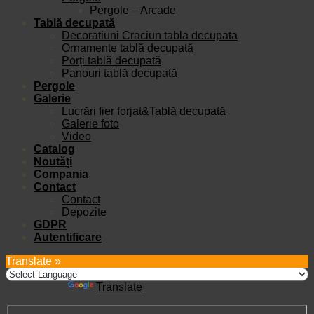
Pergole – Arcade
Tablă decupată
Decoratiuni Craciun tabla decupata
Ornamente tablă decupată
Porți tablă decupată
Panouri tablă decupată
Pergole
Galerie
Lucrări fier forjat&Tablă decupată
Galerie foto
Video
Catalog
Noutăți
Compania
Contact
Contact
Depozite
GDPR
Autentificare
Translate »
Powered by
Translate