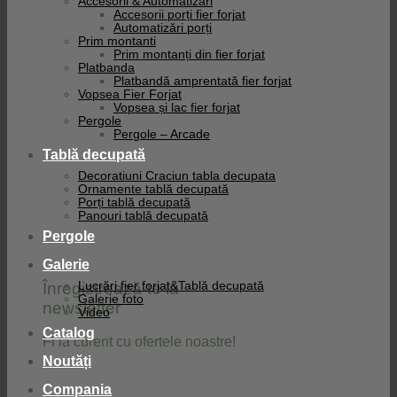
Accesorii & Automatizari
Accesorii porți fier forjat
Automatizări porți
Prim montanti
Prim montanți din fier forjat
Platbanda
Platbandă amprentată fier forjat
Vopsea Fier Forjat
Vopsea și lac fier forjat
Pergole
Pergole – Arcade
Tablă decupată
Decoratiuni Craciun tabla decupata
Ornamente tablă decupată
Porți tablă decupată
Panouri tablă decupată
Pergole
Galerie
Înregistrează-te la
Lucrări fier forjat&Tablă decupată
Galerie foto
newsletter
Video
Catalog
Fi la curent cu ofertele noastre!
Noutăți
Compania