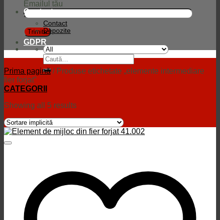
Emailul tău
Contact
Contact
Depozite
GDPR
Caută
după:
Prima pagină
/
Produse etichetate „elemente intermediare
fier forjat”
CATEGORII
Showing all 5 results