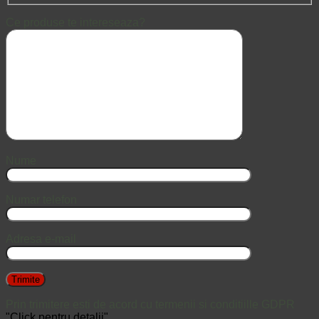
Ce produse te intereseaza?
Nume
Numar telefon
Adresa e-mail
Prin trimitere esti de acord cu termenii si conditiille GDPR
"Click pentru detalii"