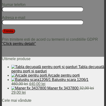
Numar telefon
Adresa e-mail
Prin trimitere esti de acord cu termenii si conditiille GDPR
"Click pentru detalii"
Ultimele produse
Tabla decupată
pentru porți și garduri
Arcade pentru porți
Balustru scara 1206/1
Prețul
Prețul
460,00
lei
440,00
lei
inițial
curent
Maner fix 3437800
32,00
lei
Prețul
Prețul
a
este:
29,00
lei
inițial
curent
fost:
440,00 lei.
Cele mai vândute
a
este:
460,00 lei.
fost:
29,00 lei.