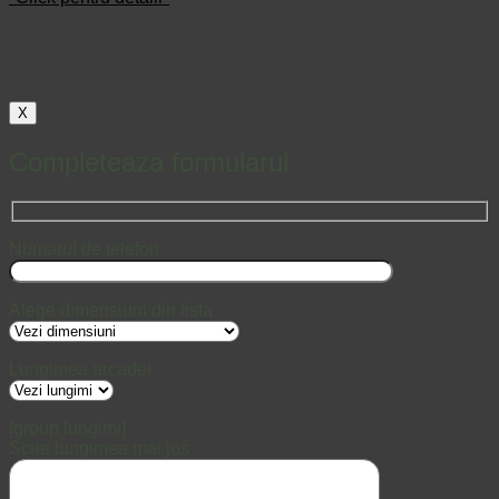
X
Completeaza formularul
Numarul de telefon
Alege dimensiuni din lista
Lungimea arcadei
[group lungimi]
Scrie lungimea mai jos