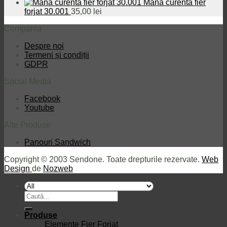
Mana curenta fier
forjat 30.001
35,00
lei
Compania
Despre noi
Termeni și condiții
GDPR
Social Media
Facebook
Youtube
Alte Produse
Panouri Sandwich
Copyright © 2003 Sendone. Toate drepturile rezervate.
Web
Design
de
Nozweb
Caută
după:
Produse
Elemente Fier Forjat