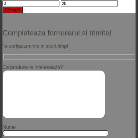
Preț
Preț
minim
maxim
Filtrează
Completeaza formularul si trimite!
Te contactam noi in scurt timp!
Ce produse te intereseaza?
Nume