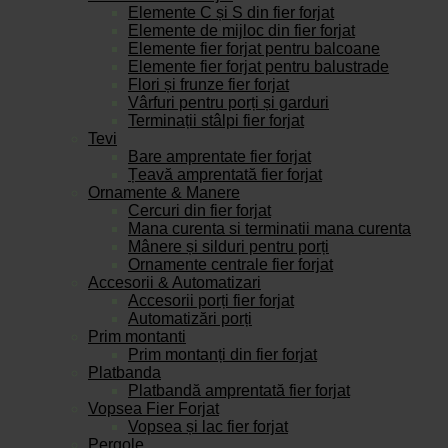
Elemente C și S din fier forjat
Elemente de mijloc din fier forjat
Elemente fier forjat pentru balcoane
Elemente fier forjat pentru balustrade
Flori și frunze fier forjat
Vârfuri pentru porți și garduri
Terminații stâlpi fier forjat
Tevi
Bare amprentate fier forjat
Țeavă amprentată fier forjat
Ornamente & Manere
Cercuri din fier forjat
Mana curenta si terminatii mana curenta
Mânere și silduri pentru porți
Ornamente centrale fier forjat
Accesorii & Automatizari
Accesorii porți fier forjat
Automatizări porți
Prim montanti
Prim montanți din fier forjat
Platbanda
Platbandă amprentată fier forjat
Vopsea Fier Forjat
Vopsea și lac fier forjat
Pergole