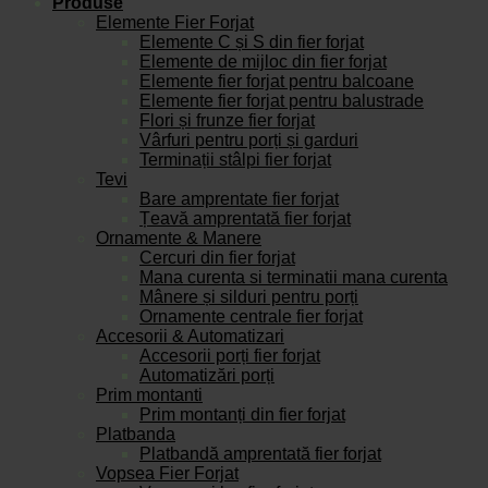
Produse
Elemente Fier Forjat
Elemente C și S din fier forjat
Elemente de mijloc din fier forjat
Elemente fier forjat pentru balcoane
Elemente fier forjat pentru balustrade
Flori și frunze fier forjat
Vârfuri pentru porți și garduri
Terminații stâlpi fier forjat
Tevi
Bare amprentate fier forjat
Țeavă amprentată fier forjat
Ornamente & Manere
Cercuri din fier forjat
Mana curenta si terminatii mana curenta
Mânere și silduri pentru porți
Ornamente centrale fier forjat
Accesorii & Automatizari
Accesorii porți fier forjat
Automatizări porți
Prim montanti
Prim montanți din fier forjat
Platbanda
Platbandă amprentată fier forjat
Vopsea Fier Forjat