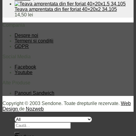
Teava amprentata din fier forjat 40×20x2 34.105
14,50
lei
Compania
Despre noi
Termeni și condiții
GDPR
Social Media
Facebook
Youtube
Alte Produse
Panouri Sandwich
Copyright © 2003 Sendone. Toate drepturile rezervate.
Web
Design
de
Nozweb
Caută
după: