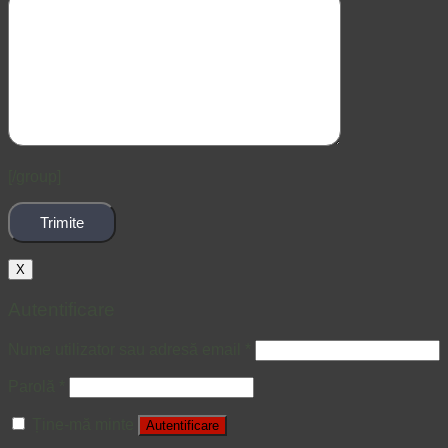
[/group]
X
Autentificare
Nume utilizator sau adresă email
*
Parolă
*
Ține-mă minte
Autentificare