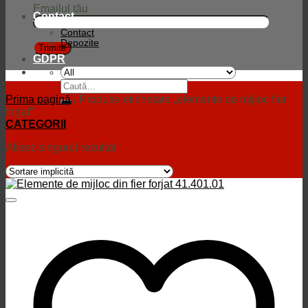
Emailul tău
Contact
Contact
Depozite
GDPR
Caută
după:
Prima pagină
/
Produse etichetate „elemente de mijloc fier
forjat”
CATEGORII
Afișez singurul rezultat