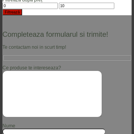
Preț
Preț
minim
maxim
Filtrează
Completeaza formularul si trimite!
Te contactam noi in scurt timp!
Ce produse te intereseaza?
Nume