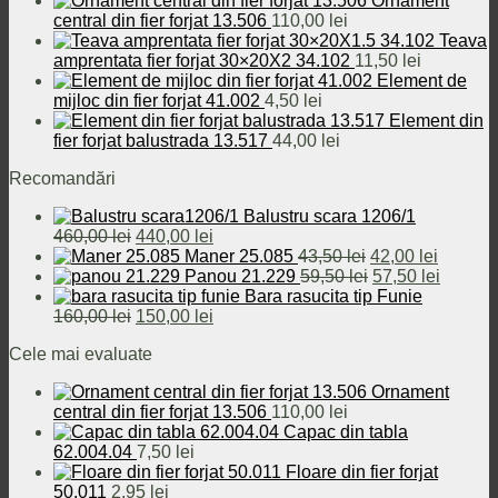
Ornament
central din fier forjat 13.506
110,00
lei
Teava
amprentata fier forjat 30×20X2 34.102
11,50
lei
Element de
mijloc din fier forjat 41.002
4,50
lei
Element din
fier forjat balustrada 13.517
44,00
lei
Recomandări
Balustru scara 1206/1
Prețul
Prețul
460,00
lei
440,00
lei
inițial
curent
Prețul
Prețul
Maner 25.085
43,50
lei
42,00
lei
a
este:
inițial
Prețul
curent
Prețul
Panou 21.229
59,50
lei
57,50
lei
fost:
440,00 lei.
a
inițial
este:
curent
Bara rasucita tip Funie
460,00 lei.
Prețul
Prețul
fost:
a
42,00 le
este:
160,00
lei
150,00
lei
inițial
curent
43,50 lei.
fost:
57,50 le
Cele mai evaluate
a
este:
59,50 lei.
fost:
150,00 lei.
Ornament
160,00 lei.
central din fier forjat 13.506
110,00
lei
Capac din tabla
62.004.04
7,50
lei
Floare din fier forjat
50.011
2,95
lei