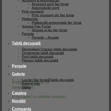
Accesorii & Automatizari
Accesorii porți fier forjat
Automatizări porți
Prim montanti
Prim montanți din fier forjat
Platbanda
Platbandă amprentată fier forjat
Vopsea Fier Forjat
Vopsea și lac fier forjat
Pergole
Pergole – Arcade
Tablă decupată
Decoratiuni Craciun tabla decupata
Ornamente tablă decupată
Porți tablă decupată
Panouri tablă decupată
Pergole
Galerie
Lucrări fier forjat&Tablă decupată
Înregistrează-te la
Galerie foto
newsletter
Video
Catalog
Fi la curent cu ofertele noastre!
Noutăți
Compania