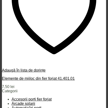
Adaugă în lista de dorințe
Elemente de mijloc din fier forjat 41.401.01
7,50
lei
Categorii
Accesorii porți fier forjat
Arcade solarii
Automatizări porți