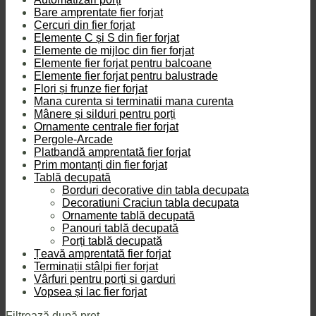
Bare amprentate fier forjat
Cercuri din fier forjat
Elemente C și S din fier forjat
Elemente de mijloc din fier forjat
Elemente fier forjat pentru balcoane
Elemente fier forjat pentru balustrade
Flori și frunze fier forjat
Mana curenta si terminatii mana curenta
Mânere și silduri pentru porți
Ornamente centrale fier forjat
Pergole-Arcade
Platbandă amprentată fier forjat
Prim montanți din fier forjat
Tablă decupată
Borduri decorative din tabla decupata
Decoratiuni Craciun tabla decupata
Ornamente tablă decupată
Panouri tablă decupată
Porți tablă decupată
Țeavă amprentată fier forjat
Terminații stâlpi fier forjat
Vârfuri pentru porți și garduri
Vopsea și lac fier forjat
Filtrează după preț