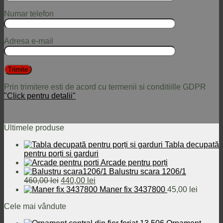
Numar telefon
Adresa e-mail
Prin trimitere esti de acord cu termenii si conditiille GDPR
"Click pentru detalii"
Ultimele produse
Tabla decupată
pentru porți și garduri
Arcade pentru porți
Balustru scara 1206/1
Prețul
Prețul
460,00
lei
440,00
lei
inițial
curent
Maner fix 3437800
45,00
lei
a
este:
Cele mai vândute
fost:
440,00 lei.
460,00 lei.