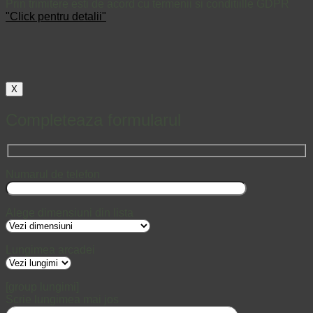
Prin trimitere esti de acord cu termenii si conditiille GDPR
"Click pentru detalii"
X
Completeaza formularul
Numarul de telefon
Alege dimensiuni din lista
Lungimea arcadei
[group lungimi]
Scrie lungimea mai jos