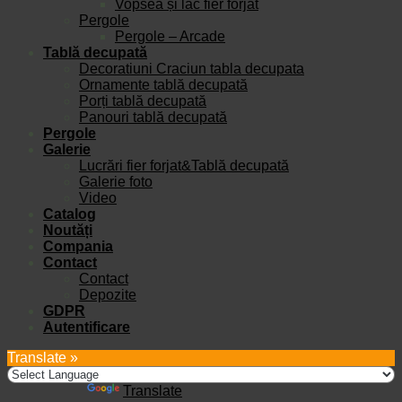
Vopsea și lac fier forjat
Pergole
Pergole – Arcade
Tablă decupată
Decoratiuni Craciun tabla decupata
Ornamente tablă decupată
Porți tablă decupată
Panouri tablă decupată
Pergole
Galerie
Lucrări fier forjat&Tablă decupată
Galerie foto
Video
Catalog
Noutăți
Compania
Contact
Contact
Depozite
GDPR
Autentificare
Translate »
Powered by
Translate