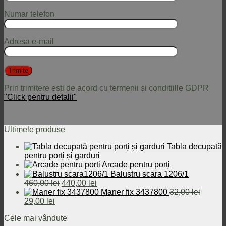
Numar telefon
Adresa e-mail
Prin trimitere esti de acord cu termenii si conditiille GDPR
"Click pentru detalii"
Ultimele produse
Tabla decupată
pentru porți și garduri
Arcade pentru porți
Balustru scara 1206/1
Prețul
Prețul
460,00
lei
440,00
lei
inițial
curent
Maner fix 3437800
32,00
lei
Prețul
Prețul
a
este:
29,00
lei
inițial
curent
fost:
440,00 lei.
Cele mai vândute
a
este:
460,00 lei.