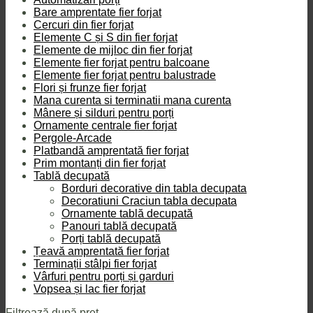
Bare amprentate fier forjat
Cercuri din fier forjat
Elemente C și S din fier forjat
Elemente de mijloc din fier forjat
Elemente fier forjat pentru balcoane
Elemente fier forjat pentru balustrade
Flori și frunze fier forjat
Mana curenta si terminatii mana curenta
Mânere și silduri pentru porți
Ornamente centrale fier forjat
Pergole-Arcade
Platbandă amprentată fier forjat
Prim montanți din fier forjat
Tablă decupată
Borduri decorative din tabla decupata
Decoratiuni Craciun tabla decupata
Ornamente tablă decupată
Panouri tablă decupată
Porți tablă decupată
Țeavă amprentată fier forjat
Terminații stâlpi fier forjat
Vârfuri pentru porți și garduri
Vopsea și lac fier forjat
Filtrează după preț