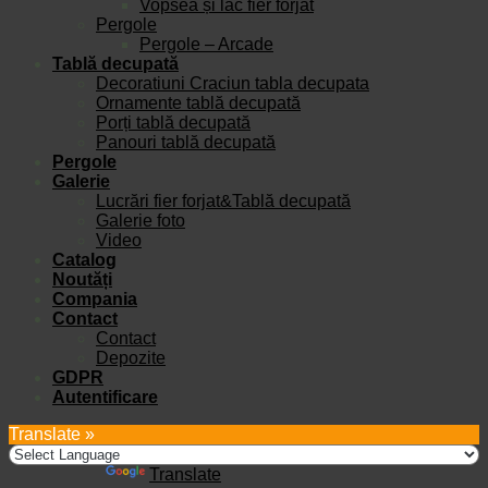
Vopsea și lac fier forjat
Pergole
Pergole – Arcade
Tablă decupată
Decoratiuni Craciun tabla decupata
Ornamente tablă decupată
Porți tablă decupată
Panouri tablă decupată
Pergole
Galerie
Lucrări fier forjat&Tablă decupată
Galerie foto
Video
Catalog
Noutăți
Compania
Contact
Contact
Depozite
GDPR
Autentificare
Translate »
Powered by
Translate