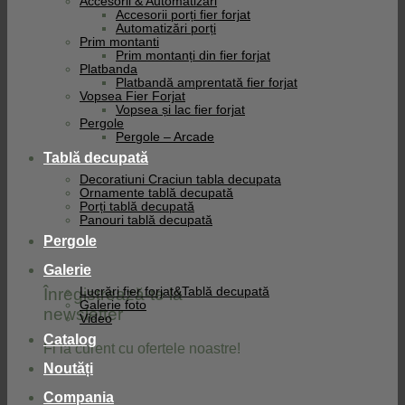
Accesorii & Automatizari
Accesorii porți fier forjat
Automatizări porți
Prim montanti
Prim montanți din fier forjat
Platbanda
Platbandă amprentată fier forjat
Vopsea Fier Forjat
Vopsea și lac fier forjat
Pergole
Pergole – Arcade
Tablă decupată
Decoratiuni Craciun tabla decupata
Ornamente tablă decupată
Porți tablă decupată
Panouri tablă decupată
Pergole
Galerie
Înregistrează-te la
Lucrări fier forjat&Tablă decupată
Galerie foto
newsletter
Video
Catalog
Fi la curent cu ofertele noastre!
Noutăți
Compania