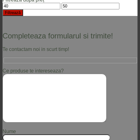
Preț
Preț
minim
maxim
Filtrează
Completeaza formularul si trimite!
Te contactam noi in scurt timp!
Ce produse te intereseaza?
Nume