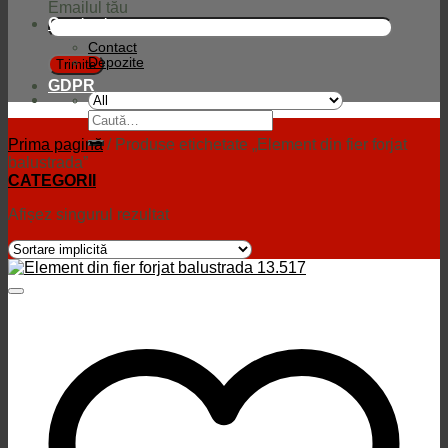
Emailul tău
Contact
Contact
Depozite
GDPR
Caută
după:
Prima pagină
/
Produse etichetate „Element din fier forjat
balustrada”
CATEGORII
Afișez singurul rezultat