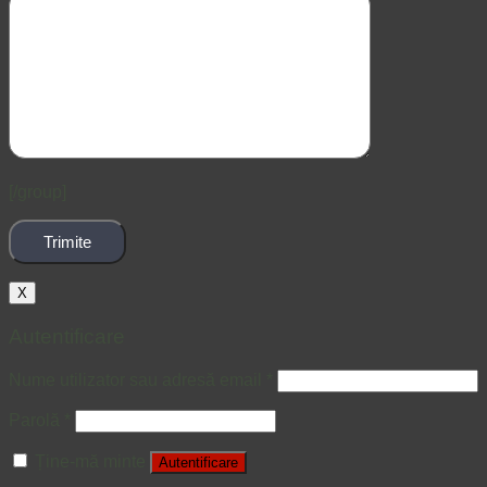
[/group]
X
Autentificare
Nume utilizator sau adresă email
*
Parolă
*
Ține-mă minte
Autentificare