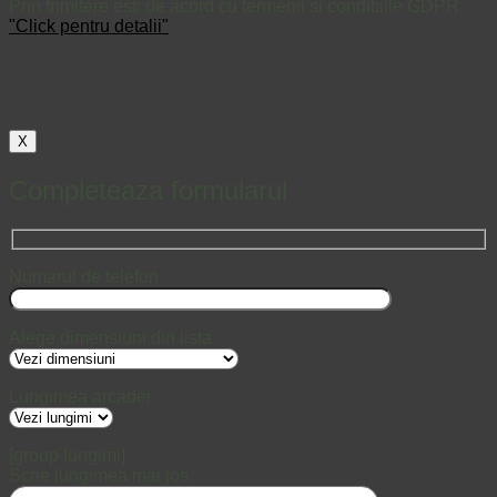
Prin trimitere esti de acord cu termenii si conditiille GDPR
"Click pentru detalii"
X
Completeaza formularul
Numarul de telefon
Alege dimensiuni din lista
Lungimea arcadei
[group lungimi]
Scrie lungimea mai jos