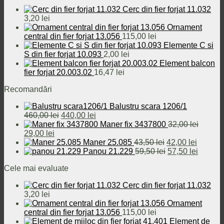
fost:
29,00 lei.
Cerc din fier forjat 11.032
32,00 lei.
3,20
lei
Ornament
central din fier forjat 13.056
115,00
lei
Elemente C si
S din fier forjat 10.093
2,00
lei
Element balcon
fier forjat 20.003.02
16,47
lei
Recomandări
Balustru scara 1206/1
Prețul
Prețul
460,00
lei
440,00
lei
inițial
curent
Maner fix 3437800
32,00
lei
Prețul
Prețul
a
este:
29,00
lei
inițial
curent
fost:
440,00 lei.
Prețul
Prețul
Maner 25.085
43,50
lei
42,00
lei
a
este:
460,00 lei.
inițial
Prețul
curent
Prețul
Panou 21.229
59,50
lei
57,50
lei
fost:
29,00 lei.
a
inițial
este:
curent
Cele mai evaluate
32,00 lei.
fost:
a
42,00 le
este:
43,50 lei.
fost:
57,50 le
Cerc din fier forjat 11.032
59,50 lei.
3,20
lei
Ornament
central din fier forjat 13.056
115,00
lei
Element de