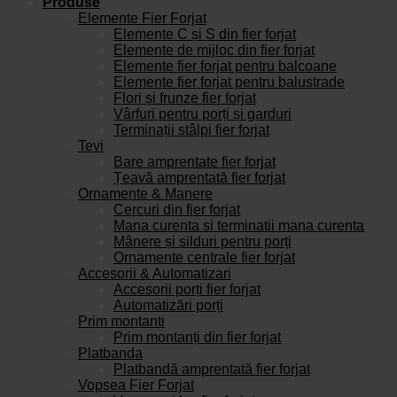
Produse
Elemente Fier Forjat
Elemente C și S din fier forjat
Elemente de mijloc din fier forjat
Elemente fier forjat pentru balcoane
Elemente fier forjat pentru balustrade
Flori și frunze fier forjat
Vârfuri pentru porți și garduri
Terminații stâlpi fier forjat
Tevi
Bare amprentate fier forjat
Țeavă amprentată fier forjat
Ornamente & Manere
Cercuri din fier forjat
Mana curenta si terminatii mana curenta
Mânere și silduri pentru porți
Ornamente centrale fier forjat
Accesorii & Automatizari
Accesorii porți fier forjat
Automatizări porți
Prim montanti
Prim montanți din fier forjat
Platbanda
Platbandă amprentată fier forjat
Vopsea Fier Forjat