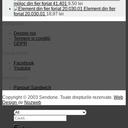
mijloc din fier forjat 41.401
9,50
lei
Element din fier
forjat 20.030.01
18,97
lei
Compania
Despre noi
Termeni și condiții
GDPR
Social Media
Facebook
Youtube
Alte Produse
Panouri Sandwich
Copyright © 2003 Sendone. Toate drepturile rezervate.
Web
Design
de
Nozweb
Caută
după: