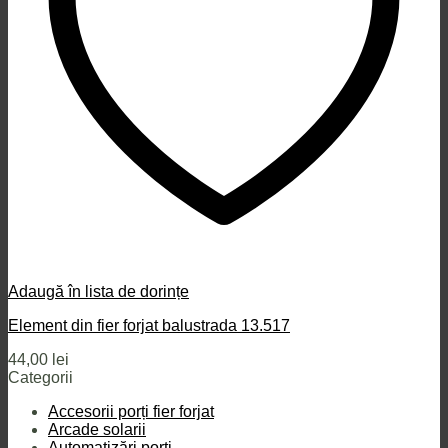
Adaugă în lista de dorințe
Element din fier forjat balustrada 13.517
44,00
lei
Categorii
Accesorii porți fier forjat
Arcade solarii
Automatizări porți