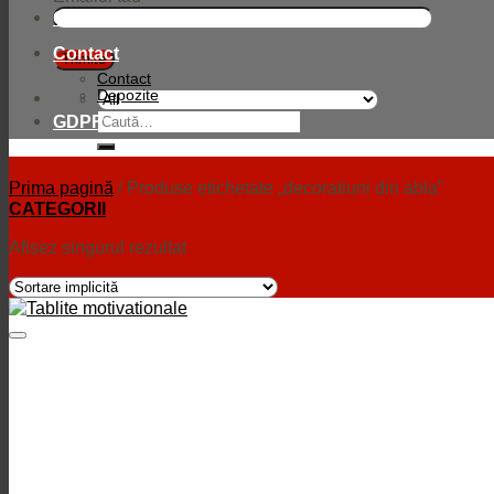
Compania
Contact
Contact
Depozite
Caută
GDPR
după:
Prima pagină
/
Produse etichetate „decoratiuni din abla”
CATEGORII
Afișez singurul rezultat