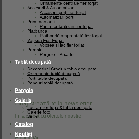
Ornamente centrale fier forjat
Facebook
Accesorii & Automatizari
Accesorii porți fier forjat
Automatizări porți
Prim montanti
Prim montanți din fier forjat
Platbanda
Platbandă amprentată fier forjat
Vopsea Fier Forjat
Vopsea și lac fier forjat
Pergole
Pergole – Arcade
Tablă decupată
Decoratiuni Craciun tabla decupata
Ornamente tablă decupată
Porți tablă decupată
Panouri tablă decupată
Pergole
Galerie
Înregistrează-te la newsletter
Lucrări fier forjat&Tablă decupată
Galerie foto
Fi la curent cu ofertele noastre!
Video
Catalog
Noutăți
Emailul tău