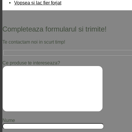
Vopsea și lac fier forjat
Completeaza formularul si trimite!
Te contactam noi in scurt timp!
Ce produse te intereseaza?
Nume