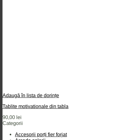
Adaugă în lista de dorințe
Tablite motivationale din tabla
90,00
lei
Categorii
Accesorii porți fier forjat