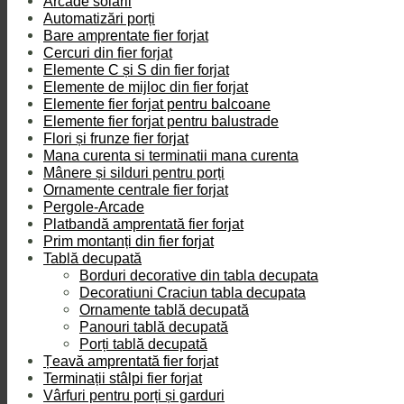
Arcade solarii
Automatizări porți
Bare amprentate fier forjat
Cercuri din fier forjat
Elemente C și S din fier forjat
Elemente de mijloc din fier forjat
Elemente fier forjat pentru balcoane
Elemente fier forjat pentru balustrade
Flori și frunze fier forjat
Mana curenta si terminatii mana curenta
Mânere și silduri pentru porți
Ornamente centrale fier forjat
Pergole-Arcade
Platbandă amprentată fier forjat
Prim montanți din fier forjat
Tablă decupată
Borduri decorative din tabla decupata
Decoratiuni Craciun tabla decupata
Ornamente tablă decupată
Panouri tablă decupată
Porți tablă decupată
Țeavă amprentată fier forjat
Terminații stâlpi fier forjat
Vârfuri pentru porți și garduri