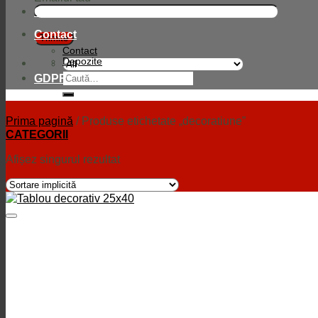
Compania
Contact
Contact
Depozite
Caută
GDPR
după:
Prima pagină
/
Produse etichetate „decoratiune”
CATEGORII
Afișez singurul rezultat