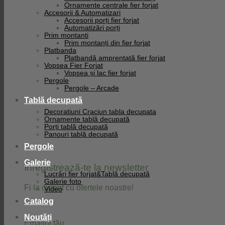
Ornamente centrale fier forjat
Facebook
Accesorii & Automatizari
Accesorii porți fier forjat
Automatizări porți
Prim montanti
Prim montanți din fier forjat
Platbanda
Platbandă amprentată fier forjat
Vopsea Fier Forjat
Vopsea și lac fier forjat
Pergole
Pergole – Arcade
Tablă decupată
Decoratiuni Craciun tabla decupata
Ornamente tablă decupată
Porți tablă decupată
Panouri tablă decupată
Pergole
Galerie
Înregistrează-te la newsletter
Lucrări fier forjat&Tablă decupată
Galerie foto
Fi la curent cu ofertele noastre!
Video
Catalog
Noutăți
Emailul tău