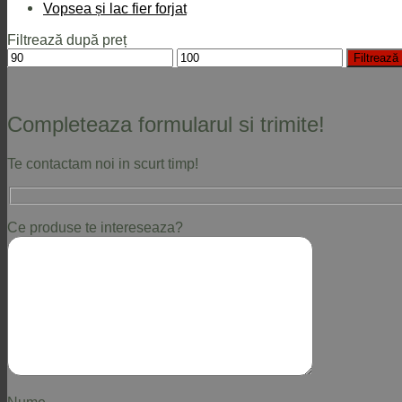
Vopsea și lac fier forjat
Filtrează după preț
Preț
Preț
Filtrează
minim
maxim
Completeaza formularul si trimite!
Te contactam noi in scurt timp!
Ce produse te intereseaza?