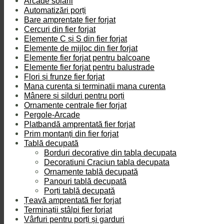
Arcade solarii
Automatizări porți
Bare amprentate fier forjat
Cercuri din fier forjat
Elemente C și S din fier forjat
Elemente de mijloc din fier forjat
Elemente fier forjat pentru balcoane
Elemente fier forjat pentru balustrade
Flori și frunze fier forjat
Mana curenta si terminatii mana curenta
Mânere și silduri pentru porți
Ornamente centrale fier forjat
Pergole-Arcade
Platbandă amprentată fier forjat
Prim montanți din fier forjat
Tablă decupată
Borduri decorative din tabla decupata
Decoratiuni Craciun tabla decupata
Ornamente tablă decupată
Panouri tablă decupată
Porți tablă decupată
Țeavă amprentată fier forjat
Terminații stâlpi fier forjat
Vârfuri pentru porți și garduri