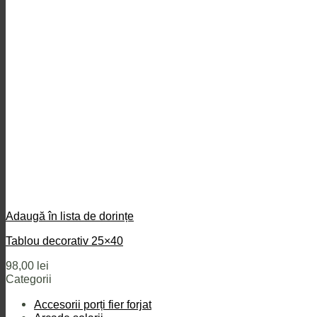
Adaugă în lista de dorințe
Tablou decorativ 25×40
98,00
lei
Categorii
Accesorii porți fier forjat