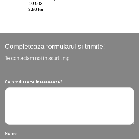
Adaugă
10.082
în lista
3,80
lei
de
dorințe
Completeaza formularul si trimite!
Te contactam noi in scurt timp!
Ce produse te intereseaza?
Nume