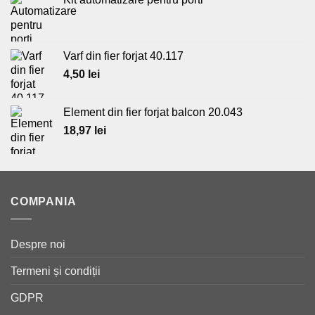
fost:
22,00 lei.
25,85 lei.
Varf din fier forjat 40.117
4,50
lei
Element din fier forjat balcon 20.043
18,97
lei
COMPANIA
Despre noi
Termeni și condiții
GDPR