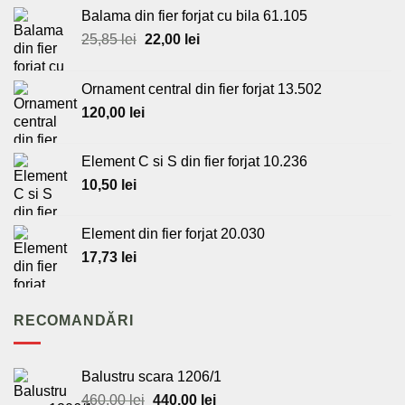
Balama din fier forjat cu bila 61.105
Prețul
Prețul
25,85
lei
22,00
lei
inițial
curent
a
este:
Ornament central din fier forjat 13.502
fost:
22,00 lei.
120,00
lei
25,85 lei.
Element C si S din fier forjat 10.236
10,50
lei
Element din fier forjat 20.030
17,73
lei
RECOMANDĂRI
Balustru scara 1206/1
Prețul
Prețul
460,00
lei
440,00
lei