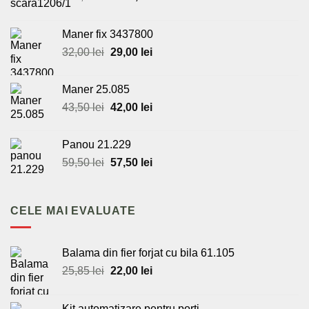
inițial
curent
a
este:
Maner fix 3437800
fost:
440,00 lei.
Prețul
Prețul
32,00
lei
29,00
lei
460,00 lei.
inițial
curent
a
este:
Maner 25.085
fost:
29,00 lei.
Prețul
Prețul
43,50
lei
42,00
lei
32,00 lei.
inițial
curent
a
este:
Panou 21.229
fost:
42,00 lei.
Prețul
Prețul
59,50
lei
57,50
lei
43,50 lei.
inițial
curent
a
este:
fost:
57,50 lei.
CELE MAI EVALUATE
59,50 lei.
Balama din fier forjat cu bila 61.105
Prețul
Prețul
25,85
lei
22,00
lei
inițial
curent
a
este:
Kit automatizare pentru porti