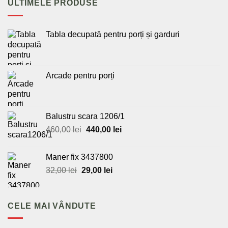
ULTIMELE PRODUSE
Tabla decupată pentru porți și garduri
Arcade pentru porți
Balustru scara 1206/1
Prețul
Prețul
460,00
lei
440,00
lei
inițial
curent
a
este:
Maner fix 3437800
fost:
440,00 lei.
Prețul
Prețul
32,00
lei
29,00
lei
460,00 lei.
inițial
curent
a
este:
fost:
29,00 lei.
CELE MAI VÂNDUTE
32,00 lei.