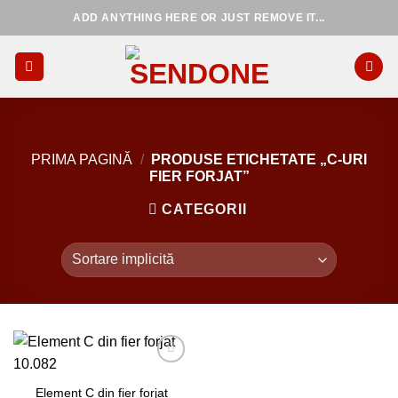
Skip
ADD ANYTHING HERE OR JUST REMOVE IT...
to
content
PRIMA PAGINĂ
/
PRODUSE ETICHETATE „C-URI
FIER FORJAT”
CATEGORII
Element C din fier forjat