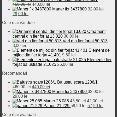
Prețul
Prețul
460,00
lei
440,00
lei
inițial
curent
Maner fix 3437800
32,00
lei
Prețul
Prețul
a
este:
29,00
lei
inițial
curent
fost:
440,00 lei.
Cele mai vândute
a
este:
460,00 lei.
fost:
29,00 lei.
Ornament
32,00 lei.
central din fier forjat 13.020
30,00
lei
Varf din fier forjat 50.513
3,00
lei
Element de
mijloc din fier forjat 41.401
9,50
lei
Elemente fier
forjat balustrade 21.025
26,00
lei
Recomandări
Balustru scara 1206/1
Prețul
Prețul
460,00
lei
440,00
lei
inițial
curent
Maner fix 3437800
32,00
lei
Prețul
Prețul
a
este:
29,00
lei
inițial
curent
fost:
440,00 lei.
Prețul
Prețul
Maner 25.085
43,50
lei
42,00
lei
a
este:
460,00 lei.
inițial
Prețul
curent
Prețul
Panou 21.229
59,50
lei
57,50
lei
fost:
29,00 lei.
a
inițial
este:
curent
Cele mai evaluate
32,00 lei.
fost:
a
42,00 le
este: