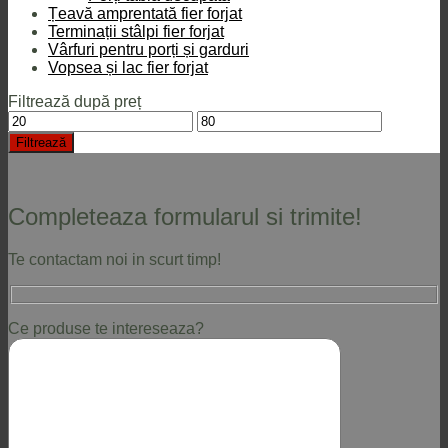
Țeavă amprentată fier forjat
Terminații stâlpi fier forjat
Vârfuri pentru porți și garduri
Vopsea și lac fier forjat
Filtrează după preț
Preț
Preț
minim
maxim
Filtrează
Completeaza formularul si trimite!
Te contactam noi in scurt timp!
Ce produse te intereseaza?