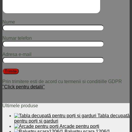
Nume
Numar telefon
Adresa e-mail
Prin trimitere esti de acord cu termenii si conditiille GDPR
"Click pentru detalii"
Ultimele produse
Tabla decupată
pentru porți și garduri
Arcade pentru porți
Balustru scara 1206/1