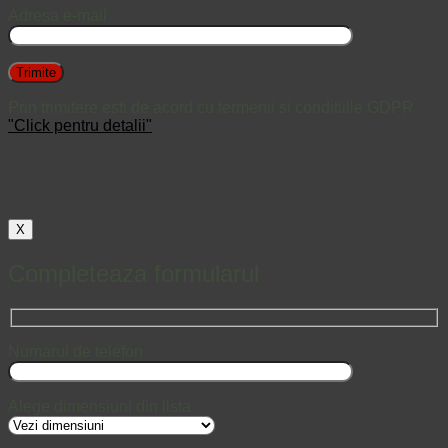
Adresa e-mail
Prin trimitere esti de acord cu termenii si conditiille GDPR
"Click pentru detalii"
X
Completeaza formularul
Numarul de telefon
Alege dimensiuni din lista