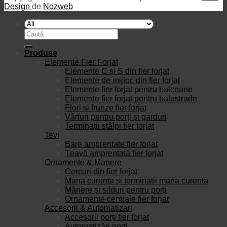
Design
de
Nozweb
Caută
după:
Produse
Elemente Fier Forjat
Elemente C și S din fier forjat
Elemente de mijloc din fier forjat
Elemente fier forjat pentru balcoane
Elemente fier forjat pentru balustrade
Flori și frunze fier forjat
Vârfuri pentru porți și garduri
Terminații stâlpi fier forjat
Tevi
Bare amprentate fier forjat
Țeavă amprentată fier forjat
Ornamente & Manere
Cercuri din fier forjat
Mana curenta si terminatii mana curenta
Mânere și silduri pentru porți
Ornamente centrale fier forjat
Accesorii & Automatizari
Accesorii porți fier forjat
Automatizări porți