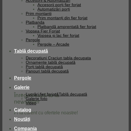
Accesorii & Automatizari
Accesorii porți fier forjat
Automatizări porți
Prim montanti
Prim montanți din fier forjat
Platbanda
Platbandă amprentată fier forjat
Vopsea Fier Forjat
Vopsea și lac fier forjat
Pergole
Pergole – Arcade
Tablă decupată
Decoratiuni Craciun tabla decupata
Ornamente tablă decupată
Porți tablă decupată
Panouri tablă decupată
Pergole
Galerie
Înregistrează-te la
Lucrări fier forjat&Tablă decupată
Galerie foto
newsletter
Video
Catalog
Fi la curent cu ofertele noastre!
Noutăți
Compania