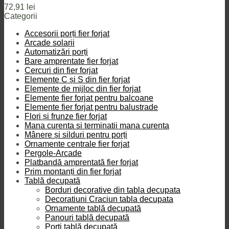
72,91
lei
Categorii
Accesorii porți fier forjat
Arcade solarii
Automatizări porți
Bare amprentate fier forjat
Cercuri din fier forjat
Elemente C și S din fier forjat
Elemente de mijloc din fier forjat
Elemente fier forjat pentru balcoane
Elemente fier forjat pentru balustrade
Flori și frunze fier forjat
Mana curenta si terminatii mana curenta
Mânere și silduri pentru porți
Ornamente centrale fier forjat
Pergole-Arcade
Platbandă amprentată fier forjat
Prim montanți din fier forjat
Tablă decupată
Borduri decorative din tabla decupata
Decoratiuni Craciun tabla decupata
Ornamente tablă decupată
Panouri tablă decupată
Porți tablă decupată