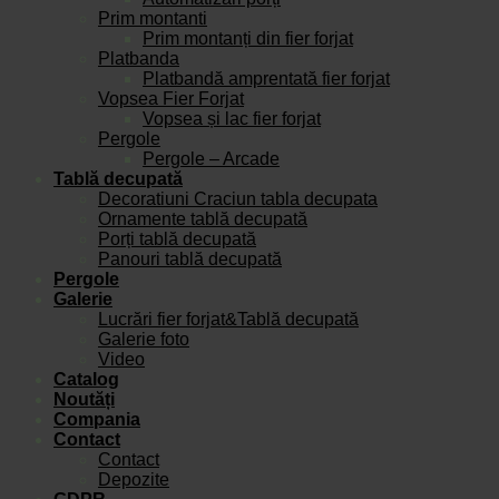
Prim montanti
Prim montanți din fier forjat
Platbanda
Platbandă amprentată fier forjat
Vopsea Fier Forjat
Vopsea și lac fier forjat
Pergole
Pergole – Arcade
Tablă decupată
Decoratiuni Craciun tabla decupata
Ornamente tablă decupată
Porți tablă decupată
Panouri tablă decupată
Pergole
Galerie
Lucrări fier forjat&Tablă decupată
Galerie foto
Video
Catalog
Noutăți
Compania
Contact
Contact
Depozite