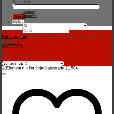
Emailul tău
Contact
Contact
Depozite
GDPR
Caută
după:
Prima pagină
/
Produse etichetate „balustrade din fier forjat
Buzau”
CATEGORII
Showing all 6 results