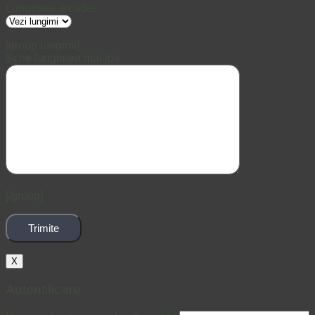
Lungimea arcadei
[group lungimi]
Scrie lungimea mai jos
[/group]
X
Autentificare