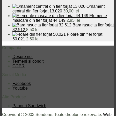
43,50 lei.
fost:
57,50 le
Ornament
59,50 lei.
central din fier forjat 13.020
30,00
lei
Elemente
mascare din fier forjat 44.149
2,95
lei
Bara rasucita fier forjat
32.512
8,50
lei
Floare din fier forjat
50.021
2,50
lei
Compania
Despre noi
Termeni și condiții
GDPR
Social Media
Facebook
Youtube
Alte Produse
Panouri Sandwich
Copyright © 2003 Sendone. Toate drepturile rezervate.
Web