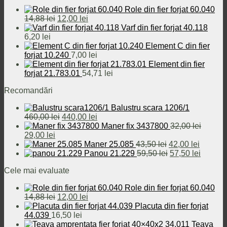
fost:
29,00 lei.
Role din fier forjat 60.040
32,00 lei.
Prețul
Prețul
14,88
lei
12,00
lei
inițial
curent
Varf din fier forjat 40.118
a
este:
6,20
lei
fost:
12,00 lei.
Element C din fier
14,88 lei.
forjat 10.240
7,00
lei
Element din fier
forjat 21.783.01
54,71
lei
Recomandări
Balustru scara 1206/1
Prețul
Prețul
460,00
lei
440,00
lei
inițial
curent
Maner fix 3437800
32,00
lei
Prețul
Prețul
a
este:
29,00
lei
inițial
curent
fost:
440,00 lei.
Prețul
Prețul
Maner 25.085
43,50
lei
42,00
lei
a
este:
460,00 lei.
inițial
Prețul
curent
Prețul
Panou 21.229
59,50
lei
57,50
lei
fost:
29,00 lei.
a
inițial
este:
curent
Cele mai evaluate
32,00 lei.
fost:
a
42,00 le
este:
43,50 lei.
fost:
57,50 le
Role din fier forjat 60.040
59,50 lei.
Prețul
Prețul
14,88
lei
12,00
lei
inițial
curent
Placuta din fier forjat
a
este:
44.039
16,50
lei
fost:
12,00 lei.
Teava