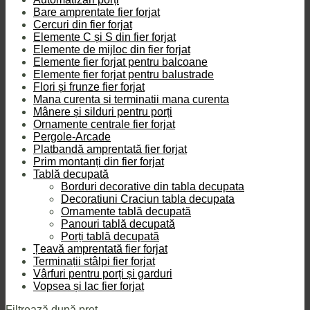
Bare amprentate fier forjat
Cercuri din fier forjat
Elemente C și S din fier forjat
Elemente de mijloc din fier forjat
Elemente fier forjat pentru balcoane
Elemente fier forjat pentru balustrade
Flori și frunze fier forjat
Mana curenta si terminatii mana curenta
Mânere și silduri pentru porți
Ornamente centrale fier forjat
Pergole-Arcade
Platbandă amprentată fier forjat
Prim montanți din fier forjat
Tablă decupată
Borduri decorative din tabla decupata
Decoratiuni Craciun tabla decupata
Ornamente tablă decupată
Panouri tablă decupată
Porți tablă decupată
Țeavă amprentată fier forjat
Terminații stâlpi fier forjat
Vârfuri pentru porți și garduri
Vopsea și lac fier forjat
Filtrează după preț