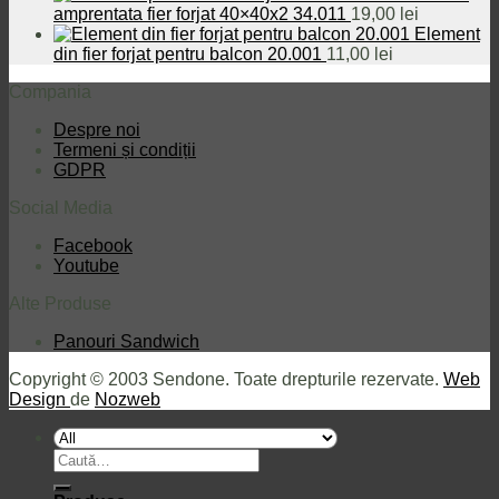
14,88 lei.
amprentata fier forjat 40×40x2 34.011
19,00
lei
Element
din fier forjat pentru balcon 20.001
11,00
lei
Compania
Despre noi
Termeni și condiții
GDPR
Social Media
Facebook
Youtube
Alte Produse
Panouri Sandwich
Copyright © 2003 Sendone. Toate drepturile rezervate.
Web
Design
de
Nozweb
Caută
după: