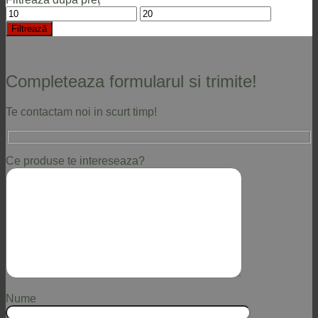
Preț
Preț
minim
maxim
Filtrează
Completeaza formularul si trimite!
Te contactam noi in scurt timp!
Ce produse te intereseaza?
Nume