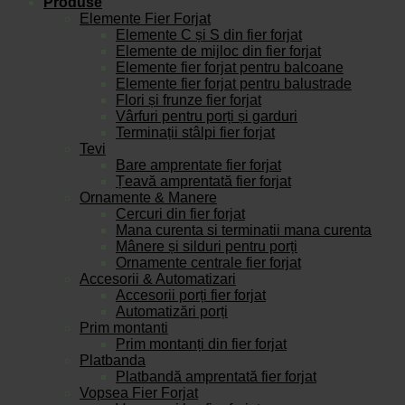
Produse
Elemente Fier Forjat
Elemente C și S din fier forjat
Elemente de mijloc din fier forjat
Elemente fier forjat pentru balcoane
Elemente fier forjat pentru balustrade
Flori și frunze fier forjat
Vârfuri pentru porți și garduri
Terminații stâlpi fier forjat
Tevi
Bare amprentate fier forjat
Țeavă amprentată fier forjat
Ornamente & Manere
Cercuri din fier forjat
Mana curenta si terminatii mana curenta
Mânere și silduri pentru porți
Ornamente centrale fier forjat
Accesorii & Automatizari
Accesorii porți fier forjat
Automatizări porți
Prim montanti
Prim montanți din fier forjat
Platbanda
Platbandă amprentată fier forjat
Vopsea Fier Forjat