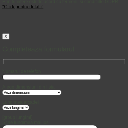
Prin trimitere esti de acord cu termenii si conditiille GDPR
"Click pentru detalii"
X
Completeaza formularul
Numarul de telefon
Alege dimensiuni din lista
Lungimea arcadei
[group lungimi]
Scrie lungimea mai jos