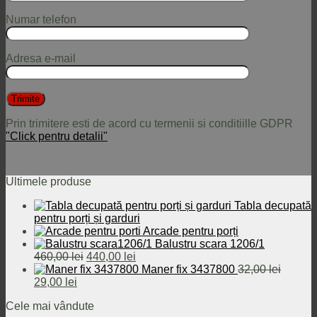
Numar telefon
Adresa e-mail
Prin trimitere esti de acord cu termenii si conditiille GDPR
"Click pentru detalii"
Ultimele produse
Tabla decupată
pentru porți și garduri
Arcade pentru porți
Balustru scara 1206/1
Prețul
Prețul
460,00
lei
440,00
lei
inițial
curent
Maner fix 3437800
32,00
lei
Prețul
Prețul
a
este:
29,00
lei
inițial
curent
fost:
440,00 lei.
Cele mai vândute
a
este:
460,00 lei.