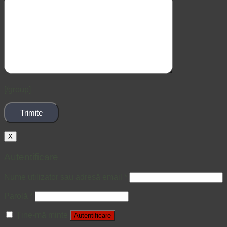
[/group]
X
Autentificare
Nume utilizator sau adresă email
*
Parolă
*
Ține-mă minte
Autentificare