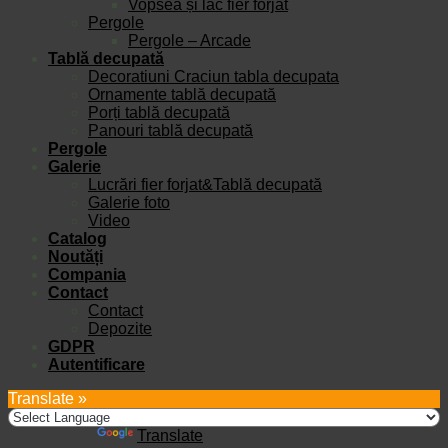
Vopsea și lac fier forjat
Pergole
Pergole – Arcade
Tablă decupată
Decoratiuni Craciun tabla decupata
Ornamente tablă decupată
Porți tablă decupată
Panouri tablă decupată
Pergole
Galerie
Lucrări fier forjat&Tablă decupată
Galerie foto
Video
Catalog
Noutăți
Compania
Contact
Contact
Depozite
GDPR
Autentificare
Translate »
Powered by
Translate