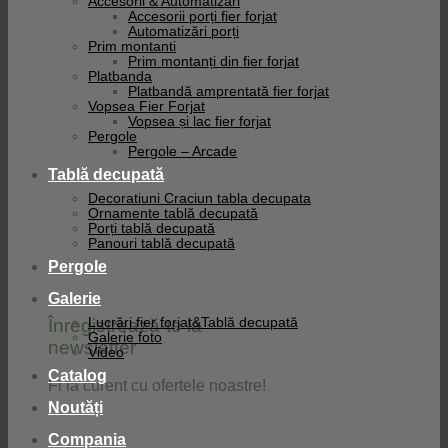
Accesorii & Automatizari
Accesorii porți fier forjat
Automatizări porți
Prim montanti
Prim montanți din fier forjat
Platbanda
Platbandă amprentată fier forjat
Vopsea Fier Forjat
Vopsea și lac fier forjat
Pergole
Pergole – Arcade
Tablă decupată
Decoratiuni Craciun tabla decupata
Ornamente tablă decupată
Porți tablă decupată
Panouri tablă decupată
Pergole
Galerie
Înregistrează-te la
Lucrări fier forjat&Tablă decupată
Galerie foto
newsletter
Video
Catalog
Fi la curent cu ofertele noastre!
Noutăți
Compania