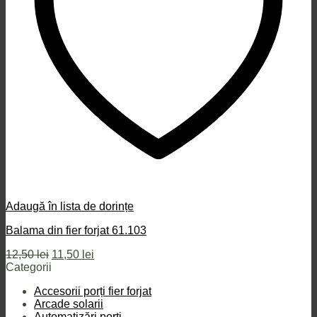
Adaugă în lista de dorințe
Balama din fier forjat 61.103
Prețul
Prețul
12,50
lei
11,50
lei
inițial
curent
Categorii
a
este:
Accesorii porți fier forjat
fost:
11,50 lei.
Arcade solarii
12,50 lei.
Automatizări porți