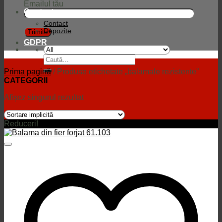
Emailul tău
Contact
Contact
Depozite
GDPR
Caută
după:
Prima pagină
/
Produse etichetate „balamale rezistente”
CATEGORII
Afișez singurul rezultat
Reduceri!