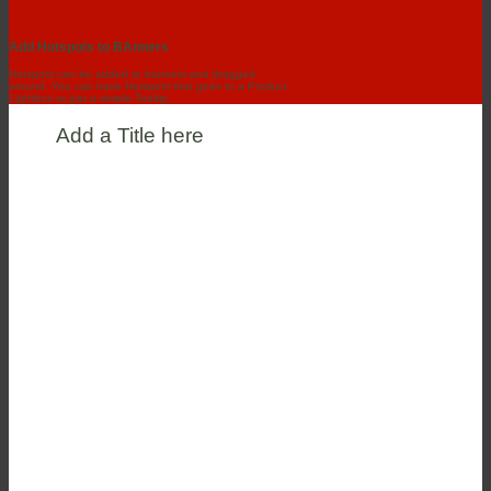
Add Hotspots to BAnners
Hotspots can be added to banners and dragged
around. You can have Hotspots that goes to a Product
Lightbox or just a simple Tooltip.
Add a Title here