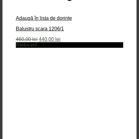
Adaugă în lista de dorințe
Balustru scara 1206/1
Prețul
Prețul
460,00
lei
440,00
lei
inițial
curent
Reduceri!
a
este:
fost:
440,00 lei.
460,00 lei.