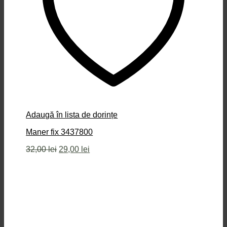
Adaugă în lista de dorințe
Maner fix 3437800
Prețul
Prețul
32,00
lei
29,00
lei
inițial
curent
a
este:
fost:
29,00 lei.
32,00 lei.