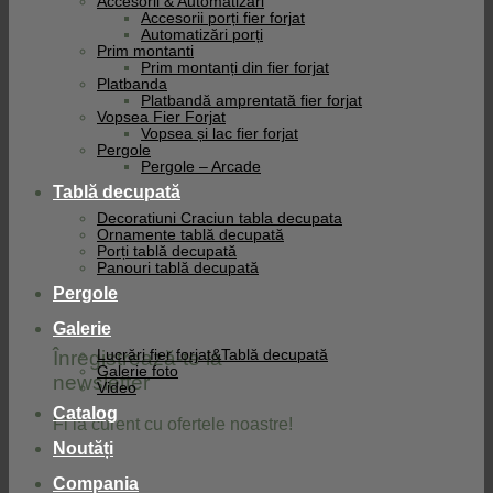
Accesorii & Automatizari
Accesorii porți fier forjat
Automatizări porți
Prim montanti
Prim montanți din fier forjat
Platbanda
Platbandă amprentată fier forjat
Vopsea Fier Forjat
Vopsea și lac fier forjat
Pergole
Pergole – Arcade
Tablă decupată
Decoratiuni Craciun tabla decupata
Ornamente tablă decupată
Porți tablă decupată
Panouri tablă decupată
Pergole
Galerie
Înregistrează-te la
Lucrări fier forjat&Tablă decupată
Galerie foto
newsletter
Video
Catalog
Fi la curent cu ofertele noastre!
Noutăți
Compania