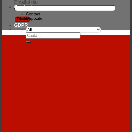
Emailul tău
Contact
Contact
Depozite
GDPR
Caută
după: