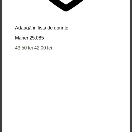
Adaugă în lista de dorințe
Maner 25.085
Prețul
Prețul
43,50
lei
42,00
lei
inițial
curent
a
este:
fost:
42,00 lei.
43,50 lei.