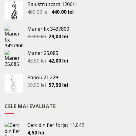
Balustru scara 1206/1
Prețul
Prețul
460,00
lei
440,00
lei
inițial
curent
a
este:
Maner fix 3437800
fost:
440,00 lei.
Prețul
Prețul
32,00
lei
29,00
lei
460,00 lei.
inițial
curent
a
este:
Maner 25.085
fost:
29,00 lei.
Prețul
Prețul
43,50
lei
42,00
lei
32,00 lei.
inițial
curent
a
este:
Panou 21.229
fost:
42,00 lei.
Prețul
Prețul
59,50
lei
57,50
lei
43,50 lei.
inițial
curent
a
este:
fost:
57,50 lei.
CELE MAI EVALUATE
59,50 lei.
Cerc din fier forjat 11.042
4,50
lei