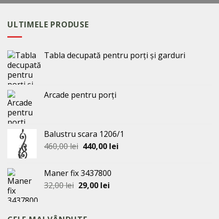
ULTIMELE PRODUSE
Tabla decupată pentru porți și garduri
Arcade pentru porți
Balustru scara 1206/1
Prețul
Prețul
460,00
lei
440,00
lei
inițial
curent
a
este:
Maner fix 3437800
fost:
440,00 lei.
Prețul
Prețul
32,00
lei
29,00
lei
460,00 lei.
inițial
curent
a
este:
fost:
29,00 lei.